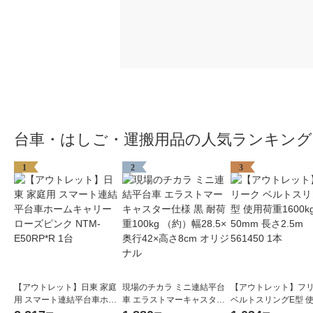
台車・はしご・運搬用品の人気ランキング
1
2
3
【アウトレット】日東 家庭
現場のチカラ ミニ連結平台
【アウトレット】フ
用 スマート連結平台車ホー
車 エラストマーキャスター
ベルトスリングE型 
ムキャリー ローズピンク NT
仕様 黒 耐荷重100kg （約）
1600kg 幅50mm 長さ2