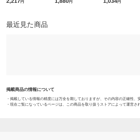
2,217
1,880
1,034
円
円
円
M-E50RP*R 1台
幅28.5×奥行42×高さ8cm オ
61450 1本
リジナル
最近見た商品
掲載商品の情報について
・
掲載している情報の精度には万全を期しておりますが、その内容の正確性、
・
現在ご覧になっているページは、この商品を取り扱うストアによって運営さ