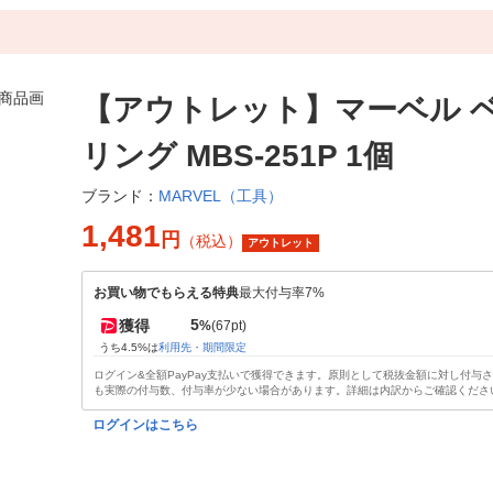
【アウトレット】マーベル 
リング MBS-251P 1個
MARVEL（工具）
ブランド：
1,481
円
（税込）
アウトレット
お買い物でもらえる特典
最大付与率7%
5
獲得
%
(67pt)
うち4.5%は
利用先・期間限定
ログイン&全額PayPay支払いで獲得できます。原則として税抜金額に対し付与
も実際の付与数、付与率が少ない場合があります。詳細は内訳からご確認くださ
ログインはこちら