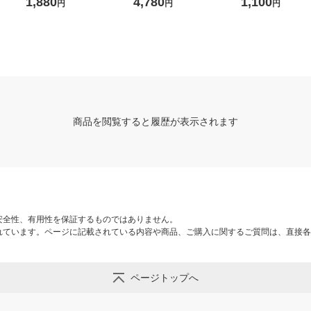
1,880
4,780
1,100
円
円
円
（約）幅28.5×奥行42×高さ8
ル
cm オリジナル
商品を閲覧すると履歴が表示されます
安全性、有用性を保証するものではありません。
れています。ページに記載されている内容や商品、ご購入に関するご質問は、直接各
ページトップへ