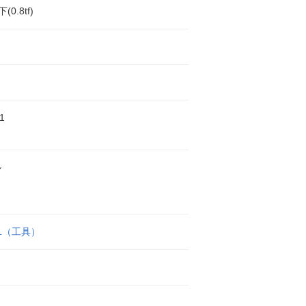
(0.8tf)
1
ル
EL（工具）