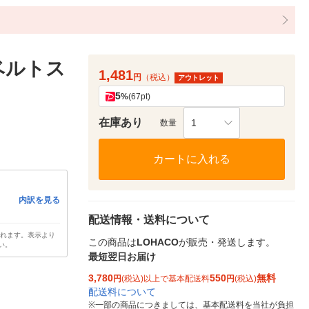
ベルトス
1,481
円
（税込）
アウトレット
5
%
(67pt)
在庫あり
1
数量
カートに入れる
内訳を見る
配送情報・送料について
されます。表示より
この商品は
LOHACO
が販売・発送します。
い。
最短翌日お届け
3,780
550
無料
円
(税込)以上で基本配送料
円
(税込)
配送料について
※
一部の商品につきましては、基本配送料を当社が負担