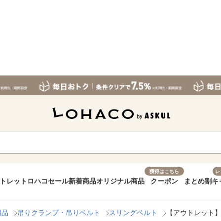
獲得はこちら
レ
トレット
ロハコセール
新着商品
オリジナル商品
クーポン
まとめ割
キ
用品
吊りクランプ・吊りベルト
スリングベルト
【アウトレット】マ