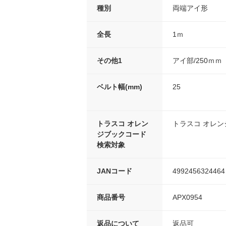
種別
両端アイ形
全長
1ｍ
その他1
アイ部/250ｍｍ
ベルト幅(mm)
25
トラスコ オレン
トラスコ オレ
ジブックコード
検索対象
JANコード
4992456324464
商品番号
APX0954
返品について
返品可