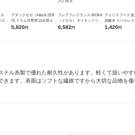
ータ
アタックゼロ（Attack ZER
フレアフレグランス IROKA
アイリスフーズ 
r（ロハ
O) ドラム式専用 詰め替え メ
（イロカ） ネイキッドリリ
炭酸水 ラベルレス 5
ベルレ
ガジャンボ 2300g 1セット
ーの香り 柔軟剤 詰め替え 超
箱（24本入）
5,820
6,582
1,420
円
円
円
チオ
（2個入) 洗濯洗剤 花王
特大 1200ml 1セット（5個
入) 花王
ステル糸製で優れた耐久性があります。軽くて扱いやす
できます。表面はソフトな繊維ですから大切な品物を傷