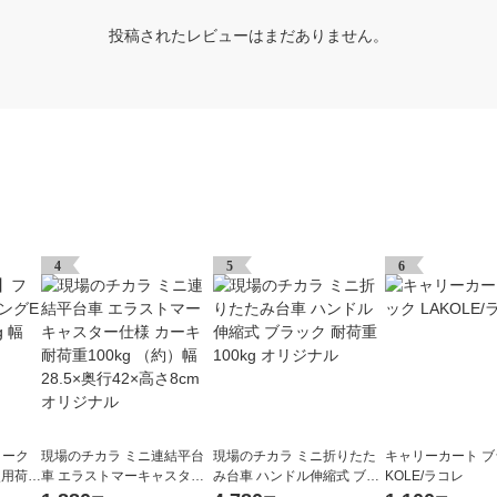
投稿されたレビューはまだありません。
4
5
6
リーク
現場のチカラ ミニ連結平台
現場のチカラ ミニ折りたた
キャリーカート ブ
使用荷重
車 エラストマーキャスター
み台車 ハンドル伸縮式 ブラ
KOLE/ラコレ
.5m 5
仕様 カーキ 耐荷重100kg
ック 耐荷重100kg オリジナ