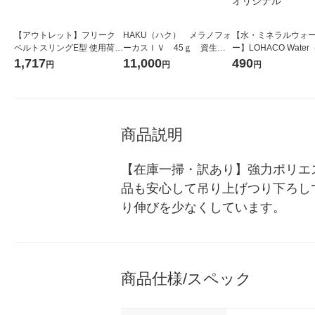
【アウトレット】フリーク
HAKU（ハク） メラノフォ
【水・ミネラルウォ
ベルトスリングE型 使用荷重
ーカスＩＶ 45ｇ 資生
ー】LOHACO Wate
2400kg 幅75mm 長さ6m 56
堂 おまけ付き
コウォーター）2L ラ
1,717
11,000
490
円
円
円
1468 1本
ス 1箱（5本入）（イ
シ） オリジナル
商品説明
【在庫一掃・訳あり】強力ポリエ
品も安心して吊り上げつり下ろし
り伸びを少なくしています。
商品仕様/スペック