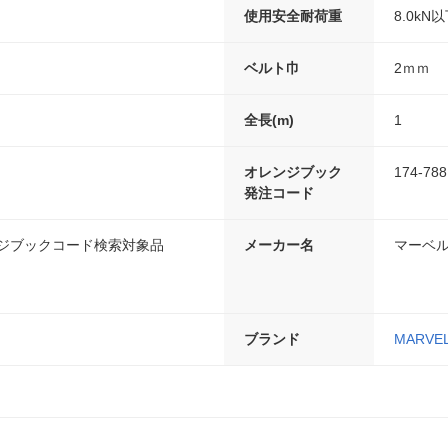
使用安全耐荷重
8.0kN以下
ベルト巾
2ｍｍ
全長(m)
1
オレンジブック
174-788
発注コード
ンジブックコード検索対象品
メーカー名
マーベ
ブランド
MARV