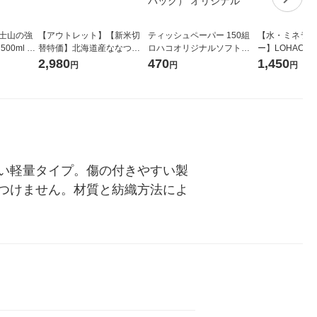
富士山の強
【アウトレット】【新米切
ティッシュペーパー 150組
【水・ミネラル
00ml 1
替特価】北海道産ななつぼ
ロハコオリジナルソフトパ
ー】LOHACO Wa
し 無洗米 5kg 1袋 令和7年産
ックティッシュ フィオナ オ
1箱（20本入
2,980
470
1,450
円
円
円
米 木徳神糧 オリジナル
リジナル 1セット（10個：
（イチオシ） 
5個入×2パック） オリジナ
ル
い軽量タイプ。傷の付きやすい製
つけません。材質と紡織方法によ