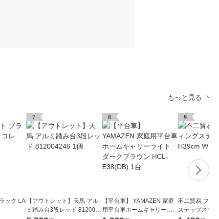
もっと見る
7
8
9
ラック LA
【アウトレット】天馬 アル
【平台車】 YAMAZEN 家庭
不二貿易 フォ
ミ踏み台3段レッド 8120042
用平台車ホームキャリーラ
ステップスツール
46 1個
イト ダークブラウン HCL-E
H 86076 1個