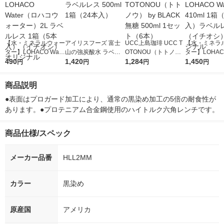
【水・ミネラルウォー
アイリスフーズ 富士
UCC上島珈琲 UCC T
【水・ミネラ
ター】LOHACO Wate
山の強炭酸水 ラベル
OTONOU（トトノ
ター】LOHACO
r（ロハコウォータ
490
レス 500ml 1箱（24
1,420
ウ） by BLACK無糖 5
1,284
r 410ml 1箱
1,450
円
円
円
円
ー）2L ラベルレス 1
本入）
00ml 1セット（6本）
入）ラベルレ
箱（5本入）（イチオ
オシ） オリジ
商品説明
シ） オリジナル
●表面はプロガード加工により、通常の黒染め加工の5倍の耐食性が
あります。●プロテニアム合金鋼使用のハイトルク六角レンチです。
商品仕様/スペック
メーカー品番
HLL2MM
カラー
黒染め
原産国
アメリカ