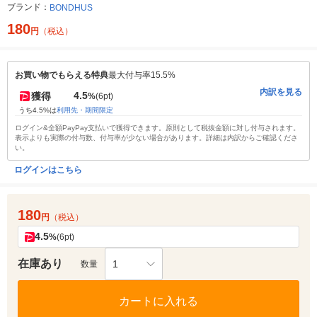
ブランド：
BONDHUS
180
円
（税込）
お買い物でもらえる特典
最大付与率15.5%
内訳を見る
4.5
獲得
%
(6pt)
うち4.5%は
利用先・期間限定
ログイン&全額PayPay支払いで獲得できます。原則として税抜金額に対し付与されます。
表示よりも実際の付与数、付与率が少ない場合があります。詳細は内訳からご確認くださ
い。
ログインはこちら
180
円
（税込）
4.5
%
(6pt)
在庫あり
1
数量
カートに入れる