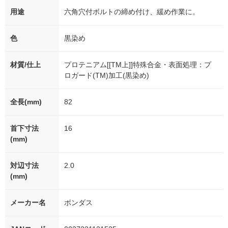
用途
六角穴付ボルトの締め付け、緩め作業に。
色
黒染め
材質/仕上
プロテニアム[[TM上]]特殊合金・表面処理：プ
ロガード(TM)加工(黒染め)
全長(mm)
82
首下寸法
16
(mm)
対辺寸法
2.0
(mm)
メーカー名
ボンダス