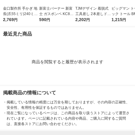
金口製作所 手かぎ 地
新富士バーナー 新富
TJMデザイン 着脱式
ビッグマン ト
長(爪55ミリ)240ミリ
士 ガスボンベ KC860
工具差し 2本差しドラ
ック トール BM
015501 1個
2,769
1本
590
イバー用 SFKSN-P2S
2,202
個
1,215
円
円
円
円
D 1個
最近見た商品
商品を閲覧すると履歴が表示されます
掲載商品の情報について
・
掲載している情報の精度には万全を期しておりますが、その内容の正確性、
安全性、有用性を保証するものではありません。
・
現在ご覧になっているページは、この商品を取り扱うストアによって運営さ
れています。ページに記載されている内容や商品、ご購入に関するご質問
は、直接各ストアにお問い合わせください。