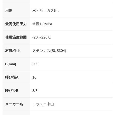
用途
水・油・ガス用。
最高使用圧力
常温1.0MPa
使用温度範囲
-20〜220℃
材質/仕上
ステンレス(SUS304)
L(mm)
200
呼び径A
10
呼び径B
3/8
メーカー名
トラスコ中山