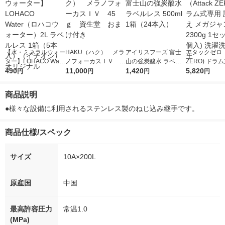
【水・ミネラルウォー
HAKU（ハク） メラ
アイリスフーズ 富士
アタックゼロ（A
ター】LOHACO Wate
ノフォーカスＩＶ 4
山の強炭酸水 ラベル
ZERO) ドラ
r（ロハコウォータ
490
5ｇ 資生堂 おまけ
11,000
レス 500ml 1箱（24
1,420
詰め替え メガ
5,820
円
円
円
円
ー）2L ラベルレス 1
付き
本入）
ボ 2300g 1
箱（5本入）（イチオ
個入) 洗濯洗剤
商品説明
シ） オリジナル
●様々な設備に利用されるステンレス製のねじ込み継手です。
商品仕様/スペック
サイズ
10A×200L
原産国
中国
最高許容圧力
常温1.0
(MPa)