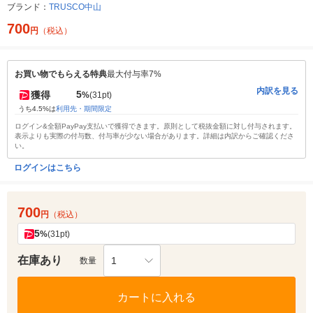
ブランド：
TRUSCO中山
700
円
（税込）
お買い物でもらえる特典
最大付与率7%
内訳を見る
5
獲得
%
(31pt)
うち4.5%は
利用先・期間限定
ログイン&全額PayPay支払いで獲得できます。原則として税抜金額に対し付与されます。
表示よりも実際の付与数、付与率が少ない場合があります。詳細は内訳からご確認くださ
い。
ログインはこちら
700
円
（税込）
5
%
(31pt)
在庫あり
1
数量
カートに入れる