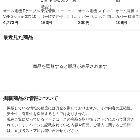
オーム電機 Fケーブル
東栄管機 トーエー
オーム電機 スイッチ
オーム電機 ス
VVF 2.0mm×3芯 10m
【一時受注停止】 TS
カバー ネコ ねこ 猫 2
カバー 標準プ
04-3393 1個
4,773
継手 キャップ 40 TSC
163
コ用 OHM HS-UF02 1
200
1コ用 白 OHM 
109
円
円
円
円
AP40 1個 446-2505
個
01-Z 1個
（直送品）
最近見た商品
商品を閲覧すると履歴が表示されます
掲載商品の情報について
・
掲載している情報の精度には万全を期しておりますが、その内容の正確性、
安全性、有用性を保証するものではありません。
・
現在ご覧になっているページは、この商品を取り扱うストアによって運営さ
れています。ページに記載されている内容や商品、ご購入に関するご質問
は、直接各ストアにお問い合わせください。