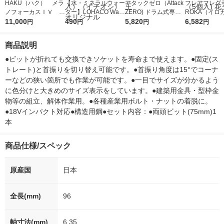
HAKU（ハク） メラ
【水・ミネラルウォー
アタックゼロ（Attack
フレアフレグラ
ノフォーカスＩＶ 4
ター】LOHACO Wate
ZERO) ドラム式専用
ROKA（イロ
5ｇ 資生堂 おまけ
11,000
r（ロハコウォータ
490
詰め替え メガジャン
5,820
イキッドリリ
6,582
円
円
円
円
付き
ー）2L ラベルレス 1
ボ 2300g 1セット（2
柔軟剤 詰め替
箱（5本入）（イチオ
個入) 洗濯洗剤 花王
大 1200ml 
商品説明
シ） オリジナル
（5個入) 花王
●ビットが折れても交換できソケットを寿命まで使えます。●固定(ス
トレート)と首振りを切り替え可能です。●首振り角度は15°でコーナ
ーなどの狭い箇所でも作業が可能です。●一目でサイズが分かるよう
に色分けと大きめのサイズ表示をしています。●建築用金具・型枠金
物等の組立、解体作業用。●各種産業用ボルト・ナットの着脱に。
●18Vインパクト対応●構造用鋼●セット内容：●両頭ビット(75mm)1
本
商品仕様/スペック
原産国
日本
全長(mm)
96
軸寸法(mm)
6.35