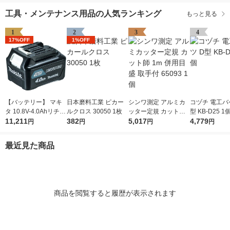
工具・メンテナンス用品の人気ランキング
もっと見る
1
2
3
4
17%OFF
1%OFF
【バッテリー】 マキ
日本磨料工業 ピカー
シンワ測定 アルミカ
コヅチ 電工バ
タ 10.8V-4.0Ahリチウ
ルクロス 30050 1枚
ッター定規 カット師
型 KB-D25 1
ムイオンバッテリ A-5
11,211
382
1m 併用目盛 取手付 6
5,017
4,779
円
円
円
円
9863 BL1040B 1個
5093 1個
最近見た商品
商品を閲覧すると履歴が表示されます