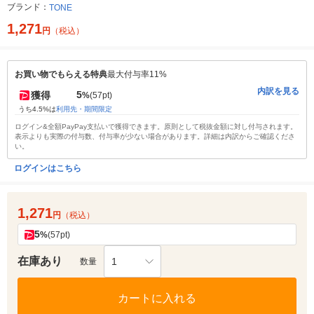
ブランド：
TONE
1,271
円
（税込）
お買い物でもらえる特典
最大付与率11%
内訳を見る
5
獲得
%
(57pt)
うち4.5%は
利用先・期間限定
ログイン&全額PayPay支払いで獲得できます。原則として税抜金額に対し付与されます。
表示よりも実際の付与数、付与率が少ない場合があります。詳細は内訳からご確認くださ
い。
ログインはこちら
1,271
円
（税込）
5
%
(57pt)
在庫あり
1
数量
カートに入れる