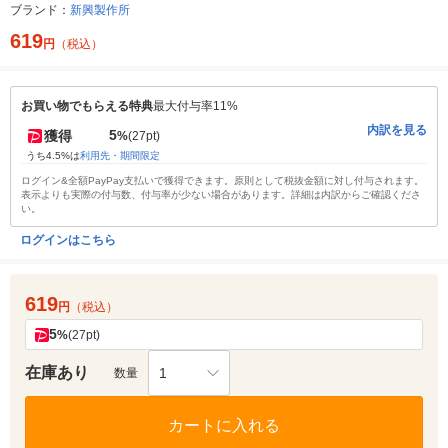
ブランド：
新興製作所
619
円
（税込）
お買い物でもらえる特典
最大付与率11%
内訳を見る
5
獲得
%
(27pt)
うち4.5%は
利用先・期間限定
ログイン&全額PayPay支払いで獲得できます。原則として税抜金額に対し付与されます。
表示よりも実際の付与数、付与率が少ない場合があります。詳細は内訳からご確認くださ
い。
ログインはこちら
619
円
（税込）
5
%
(27pt)
在庫あり
1
数量
カートに入れる