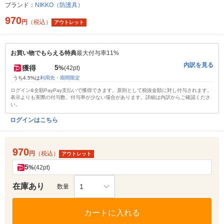
ブランド：
NIKKO（防護具）
970
円
（税込）
アウトレット
お買い物でもらえる特典
最大付与率11%
内訳を見る
5
獲得
%
(42pt)
うち4.5%は
利用先・期間限定
ログイン&全額PayPay支払いで獲得できます。原則として税抜金額に対し付与されます。
表示よりも実際の付与数、付与率が少ない場合があります。詳細は内訳からご確認くださ
い。
ログインはこちら
970
円
（税込）
アウトレット
5
%
(42pt)
在庫あり
1
数量
カートに入れる