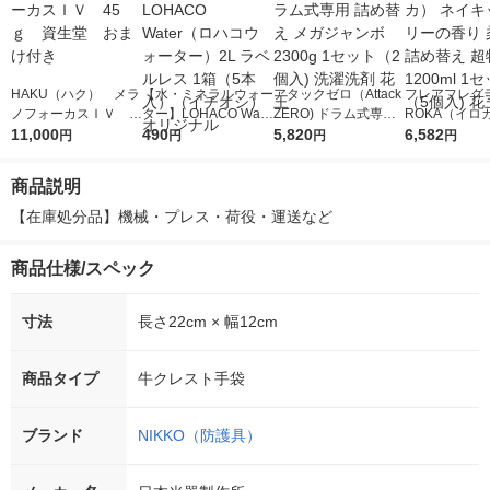
HAKU（ハク） メラ
【水・ミネラルウォー
アタックゼロ（Attack
フレアフレグラ
ノフォーカスＩＶ 4
ター】LOHACO Wate
ZERO) ドラム式専用
ROKA（イロ
5ｇ 資生堂 おまけ
11,000
r（ロハコウォータ
490
詰め替え メガジャン
5,820
イキッドリリ
6,582
円
円
円
円
付き
ー）2L ラベルレス 1
ボ 2300g 1セット（2
柔軟剤 詰め替
箱（5本入）（イチオ
個入) 洗濯洗剤 花王
大 1200ml 
商品説明
シ） オリジナル
（5個入) 花王
【在庫処分品】機械・プレス・荷役・運送など　
商品仕様/スペック
寸法
長さ22cm × 幅12cm
商品タイプ
牛クレスト手袋
ブランド
NIKKO（防護具）