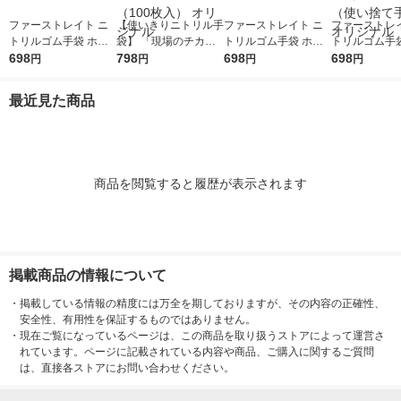
ファーストレイト ニ
【使いきりニトリル手
ファーストレイト ニ
ファーストレイ
トリルゴム手袋 ホワ
袋】 「現場のチカ
トリルゴム手袋 ホワ
トリルゴム手袋
イト 35粉無し M FR-6
698
ラ」 ニトリル手袋薄
798
イト 35粉無し S FR-6
698
イト 35粉無し L
698
円
円
円
円
302 1箱（100枚入）
手 粉無し ホワイト M
301 1箱（100枚入）
303 1箱（10
（使い捨て手袋） オ
1箱（100枚入） オリ
（使い捨て手袋） オ
（使い捨て手袋
最近見た商品
リジナル
ジナル
リジナル
リジナル
商品を閲覧すると履歴が表示されます
掲載商品の情報について
・
掲載している情報の精度には万全を期しておりますが、その内容の正確性、
安全性、有用性を保証するものではありません。
・
現在ご覧になっているページは、この商品を取り扱うストアによって運営さ
れています。ページに記載されている内容や商品、ご購入に関するご質問
は、直接各ストアにお問い合わせください。