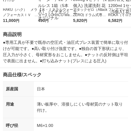
HAKU（ハク） メラ
【水・ミネラルウォー
アタックゼロ（Attack
フレアフレグラ
ノフォーカスＩＶ 4
ター】LOHACO Wate
ZERO) ドラム式専用
ROKA（イロ
5ｇ 資生堂 おまけ
11,000
r（ロハコウォータ
490
詰め替え メガジャン
5,820
イキッドリリ
6,582
円
円
円
円
付き
ー）2L ラベルレス 1
ボ 2300g 1セット（2
柔軟剤 詰め替
箱（5本入）（イチオ
個入) 洗濯洗剤 花王
大 1200ml 
商品説明
シ） オリジナル
（5個入) 花王
●専用工具が不要で既存の空圧式・油圧式プレス装置で簡単に取り付
けが可能です。●高い取り付け強度です。●独自の首下形状により、
圧入力が小さく、母材変形をおこしません。●ナットの反対側は平坦
で表面に出ません。●打ち込みナット(プレスによる圧入)
商品仕様/スペック
原産国
日本
用途
薄い板厚や、溶接しにくい母材質のナット取り
付け。
呼び径
M6×1.00