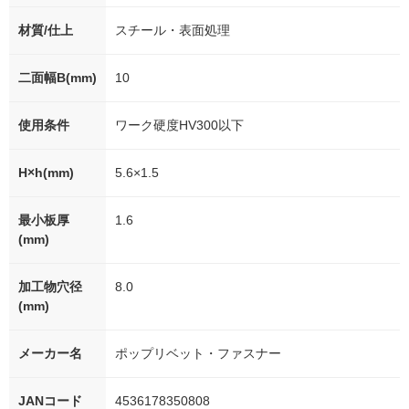
材質/仕上
スチール・表面処理
二面幅B(mm)
10
使用条件
ワーク硬度HV300以下
H×h(mm)
5.6×1.5
最小板厚
1.6
(mm)
加工物穴径
8.0
(mm)
メーカー名
ポップリベット・ファスナー
JANコード
4536178350808