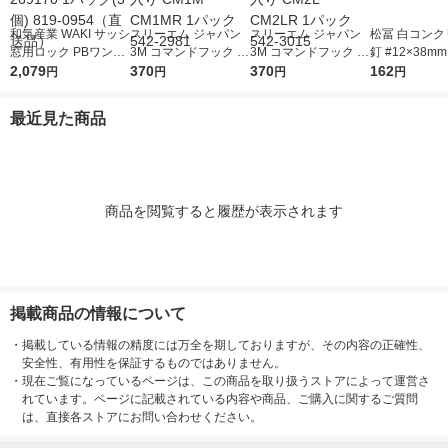
和気産業 WAKI サッシ
スリーエム ジャパン
スリーエム ジャパン
松冨 白コンク
窓用ロック PBワンタ
3M コマンドフック M
3M コマンドフック L
釘 #12×38mm
ッチシマリ SV ダイ (3
2,079
サイズ フック2個・タ
370
サイズ フック1個・タ
370
1セット
162
円
円
円
円
個入) 269170 1パック
ブ6枚入り CM1M CM
ブ4枚入り CM2L CM2
(3個) 819-0954（直送
1MR 1パック 542-29
LR 1パック 542-3015
最近見た商品
品）
81
商品を閲覧すると履歴が表示されます
掲載商品の情報について
・
掲載している情報の精度には万全を期しておりますが、その内容の正確性、
安全性、有用性を保証するものではありません。
・
現在ご覧になっているページは、この商品を取り扱うストアによって運営さ
れています。ページに記載されている内容や商品、ご購入に関するご質問
は、直接各ストアにお問い合わせください。