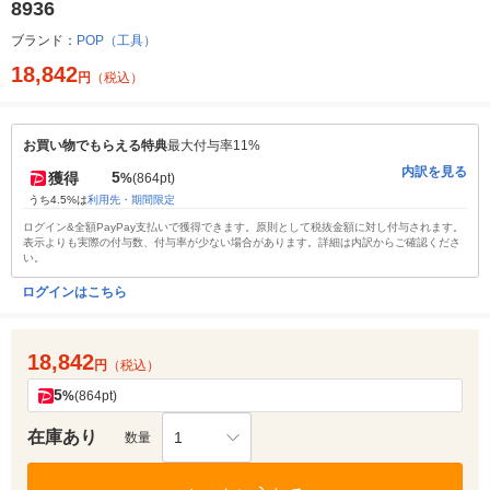
8936
ブランド：
POP（工具）
18,842
円
（税込）
お買い物でもらえる特典
最大付与率11%
内訳を見る
5
獲得
%
(864pt)
うち4.5%は
利用先・期間限定
ログイン&全額PayPay支払いで獲得できます。原則として税抜金額に対し付与されます。
表示よりも実際の付与数、付与率が少ない場合があります。詳細は内訳からご確認くださ
い。
ログインはこちら
18,842
円
（税込）
5
%
(864pt)
在庫あり
1
数量