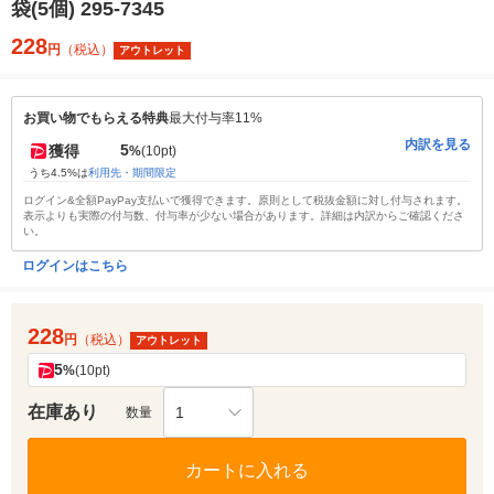
袋(5個) 295-7345
228
円
（税込）
アウトレット
お買い物でもらえる特典
最大付与率11%
内訳を見る
5
獲得
%
(10pt)
うち4.5%は
利用先・期間限定
ログイン&全額PayPay支払いで獲得できます。原則として税抜金額に対し付与されます。
表示よりも実際の付与数、付与率が少ない場合があります。詳細は内訳からご確認くださ
い。
ログインはこちら
228
円
（税込）
アウトレット
5
%
(10pt)
在庫あり
1
数量
カートに入れる