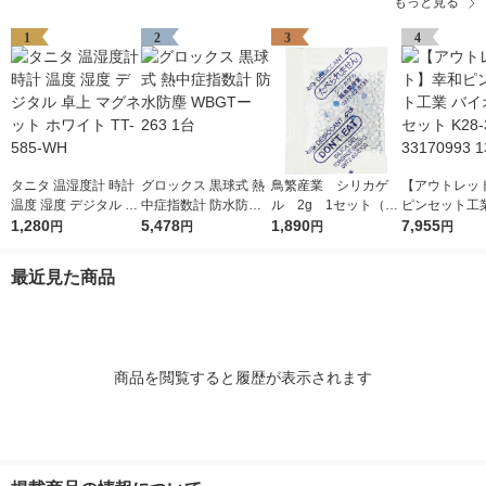
もっと見る
1
2
3
4
タニタ 温湿度計 時計
グロックス 黒球式 熱
鳥繁産業 シリカゲ
【アウトレッ
温度 湿度 デジタル 卓
中症指数計 防水防塵
ル 2g 1セット（50
ピンセット工業
上 マグネット ホワイ
1,280
WBGTー263 1台
5,478
0個：100個入×5袋）
1,890
オピンセット K
7,955
円
円
円
円
ト TT-585-WH
33170993 1本
最近見た商品
商品を閲覧すると履歴が表示されます