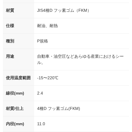
材質
JIS4種D フッ素ゴム（FKM）
仕様
耐油、耐熱
種別
P規格
用途
自動車・油空圧などあらゆる産業におけるシー
ル。
使用温度範囲
-15〜220℃
線径(mm)
2.4
材質/仕上
4種D フッ素ゴム(FKM)
内径(mm)
11.0