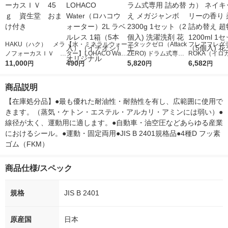
HAKU（ハク） メラ
【水・ミネラルウォー
アタックゼロ（Attack
フレアフレグラ
ノフォーカスＩＶ 4
ター】LOHACO Wate
ZERO) ドラム式専用
ROKA（イロ
5ｇ 資生堂 おまけ
11,000
r（ロハコウォータ
490
詰め替え メガジャン
5,820
イキッドリリ
6,582
円
円
円
円
付き
ー）2L ラベルレス 1
ボ 2300g 1セット（2
柔軟剤 詰め替
箱（5本入）（イチオ
個入) 洗濯洗剤 花王
大 1200ml 
商品説明
シ） オリジナル
（5個入) 花王
【在庫処分品】●最も優れた耐油性・耐熱性を有し、広範囲に使用で
きます。（蒸気・ケトン・エステル・アルカリ・アミンには弱い）●
線径が太く、運動用に適します。●自動車・油空圧などあらゆる産業
におけるシール。●運動・固定両用●JIS B 2401規格品●4種D フッ素
ゴム（FKM）
商品仕様/スペック
規格
JIS B 2401
原産国
日本