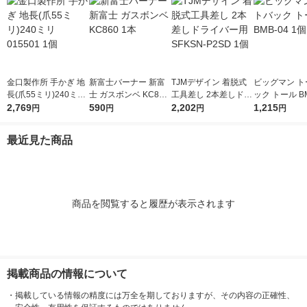
金口製作所 手かぎ 地
新富士バーナー 新富
TJMデザイン 着脱式
ビッグマン ト
長(爪55ミリ)240ミリ
士 ガスボンベ KC860
工具差し 2本差しドラ
ック トール BM
015501 1個
2,769
1本
590
イバー用 SFKSN-P2S
2,202
個
1,215
円
円
円
円
D 1個
最近見た商品
商品を閲覧すると履歴が表示されます
掲載商品の情報について
・
掲載している情報の精度には万全を期しておりますが、その内容の正確性、