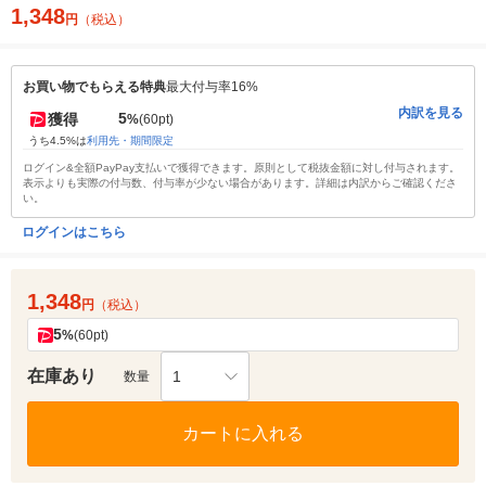
1,348
円
（税込）
お買い物でもらえる特典
最大付与率16%
内訳を見る
5
獲得
%
(60pt)
うち4.5%は
利用先・期間限定
ログイン&全額PayPay支払いで獲得できます。原則として税抜金額に対し付与されます。
表示よりも実際の付与数、付与率が少ない場合があります。詳細は内訳からご確認くださ
い。
ログインはこちら
1,348
円
（税込）
5
%
(60pt)
在庫あり
1
数量
カートに入れる