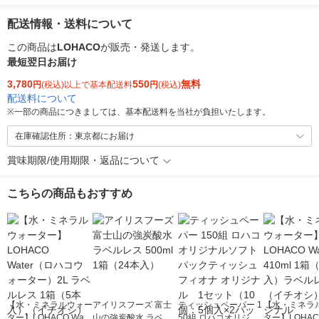
配送情報・送料について
この商品は
LOHACO
が販売・発送します。
最短翌日お届け
3,780
550
無料
円
(税込)以上で基本配送料
円
(税込)
配送料について
※
一部の商品につきましては、基本配送料を当社が負担いたします。
在庫確認住所：東京都にお届け
賞味期限/使用期限・返品について
こちらの商品もおすすめ
【水・ミネラルウォー
アイリスフーズ 富士
ティッシュペーパー 1
【水・ミネラ
ター】LOHACO Wate
山の強炭酸水 ラベル
50組 ロハコオリジナ
ター】LOHACO