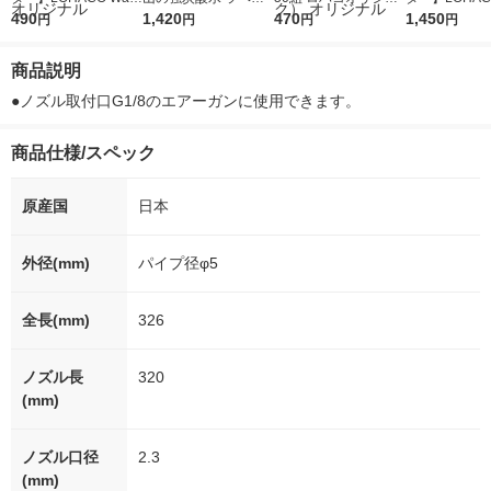
r（ロハコウォータ
490
レス 500ml 1箱（24
1,420
ルソフトパックティッ
470
r 410ml 1箱
1,450
円
円
円
円
ー）2L ラベルレス 1
本入）
シュ フィオナ オリジ
入）ラベルレ
箱（5本入）（イチオ
ナル 1セット（10
オシ） オリジ
商品説明
シ） オリジナル
個：5個入×2パック）
オリジナル
●ノズル取付口G1/8のエアーガンに使用できます。
商品仕様/スペック
原産国
日本
外径(mm)
パイプ径φ5
全長(mm)
326
ノズル長
320
(mm)
ノズル口径
2.3
(mm)