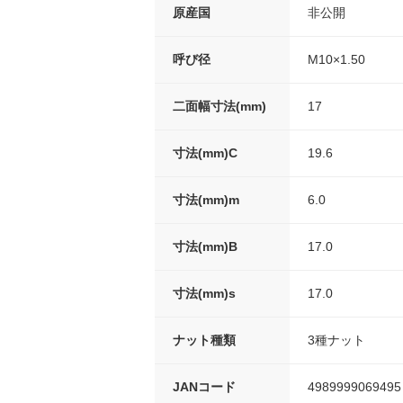
原産国
非公開
呼び径
M10×1.50
二面幅寸法(mm)
17
寸法(mm)C
19.6
寸法(mm)m
6.0
寸法(mm)B
17.0
寸法(mm)s
17.0
ナット種類
3種ナット
JANコード
4989999069495