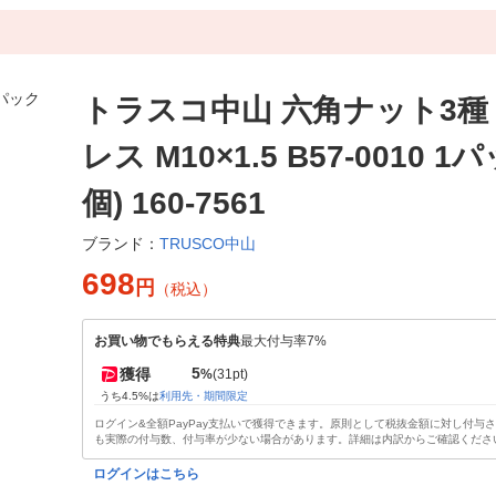
トラスコ中山 六角ナット3種
レス M10×1.5 B57-0010 1
個) 160-7561
TRUSCO中山
ブランド：
698
円
（税込）
お買い物でもらえる特典
最大付与率7%
5
獲得
%
(31pt)
うち4.5%は
利用先・期間限定
ログイン&全額PayPay支払いで獲得できます。原則として税抜金額に対し付与
も実際の付与数、付与率が少ない場合があります。詳細は内訳からご確認くださ
ログインはこちら