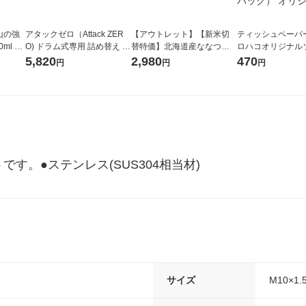
山の強
アタックゼロ（Attack ZER
【アウトレット】【新米切
ティッシュペーパー
ml 1
O) ドラム式専用 詰め替え メ
替特価】北海道産ななつぼ
ロハコオリジナル
ガジャンボ 2300g 1セット
し 無洗米 5kg 1袋 令和7年産
ックティッシュ フ
5,820
2,980
470
円
円
円
（2個入) 洗濯洗剤 花王
米 木徳神糧 オリジナル
リジナル 1セット
5個入×2パック）
ル
す。●ステンレス(SUS304相当材)
サイズ
M10×1.