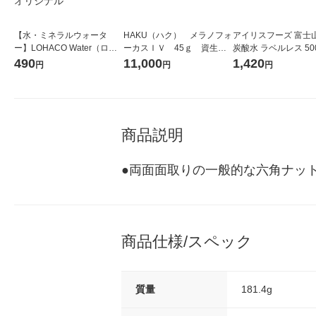
【水・ミネラルウォータ
HAKU（ハク） メラノフォ
アイリスフーズ 富士
ー】LOHACO Water（ロハ
ーカスＩＶ 45ｇ 資生
炭酸水 ラベルレス 500
コウォーター）2L ラベルレ
堂 おまけ付き
箱（24本入）
490
11,000
1,420
円
円
円
ス 1箱（5本入）（イチオ
シ） オリジナル
商品説明
●両面面取りの一般的な六角ナットで
商品仕様/スペック
質量
181.4g