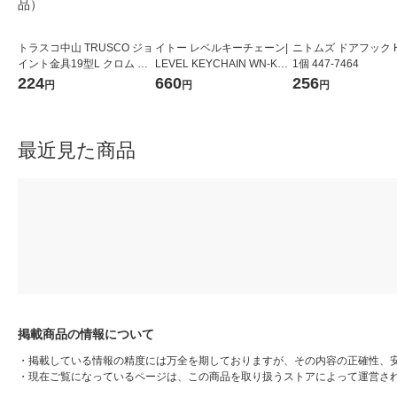
トラスコ中山 TRUSCO ジョ
イトー レベルキーチェーン|
ニトムズ ドアフック H
イント金具19型L クロム 寸
LEVEL KEYCHAIN WN-KRL
1個 447-7464
法39X39 穴数2 TK19-L2C 1
1個
224
660
256
円
円
円
個 283-2071（直送品）
最近見た商品
掲載商品の情報について
・
掲載している情報の精度には万全を期しておりますが、その内容の正確性、
・
現在ご覧になっているページは、この商品を取り扱うストアによって運営さ