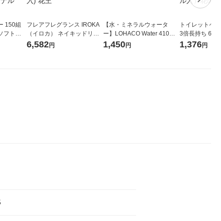
 150組
フレアフレグランス IROKA
【水・ミネラルウォータ
トイレットペー
ソフトパ
（イロカ） ネイキッドリリ
ー】LOHACO Water 410ml
3倍長持ち 6ロール 75
ィオナ オ
ーの香り 柔軟剤 詰め替え 超
1箱（20本入）ラベルレス
紙配合 スコッ
6,582
1,450
1,376
円
円
円
（10個：
特大 1200ml 1セット（5個
（イチオシ） オリジナル
パック 1セット
 オリジナ
入) 花王
ロール入）花の
5