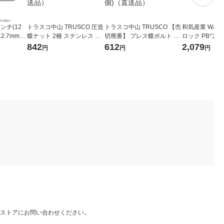
ンチ(12
トラスコ中山 TRUSCO 圧造
トラスコ中山 TRUSCO 【売
和気産業 WAK
.7mm)
蝶ナット 2種 ステンレス M4
切廃番】 プレス蝶ボルト 3
ロック PBワ
Z-24 1個
×0.7 10個入 B41-0004 1パ
種 ステンレス M4×25 10個
SV ダイ (3個入)
842
612
2,079
円
円
円
品）
ック(10個) 783-3636（直送
入 B71-0425 1パック(10個)
ック(3個) 819
品）
（直送品）
品）
ストアにお問い合わせください。