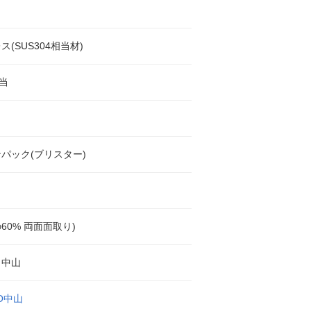
ス(SUS304相当材)
相当
パック(ブリスター)
60% 両面面取り)
コ中山
CO中山