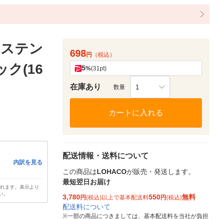
 ステン
698
円
（税込）
パック(16
5
%
(31pt)
在庫あり
1
数量
カートに入れる
配送情報・送料について
内訳を見る
この商品は
LOHACO
が販売・発送します。
最短翌日お届け
されます。表示より
い。
3,780
550
無料
円
(税込)以上で基本配送料
円
(税込)
配送料について
※
一部の商品につきましては、基本配送料を当社が負担