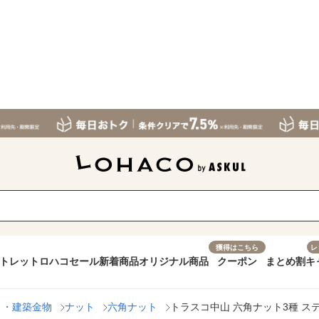
獲得はこちら
レ
トレット
ロハコセール
新着商品
オリジナル商品
クーポン
まとめ割
キ
ト・建築金物
ナット
六角ナット
トラスコ中山 六角ナット3種 ステンレス 