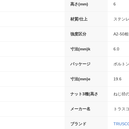
高さ(mm)
6
材質/仕上
ステンレ
強度区分
A2-50
寸法(mm)k
6.0
パッケージ
ボルトン
寸法(mm)e
19.6
ナット3種(高さ
ねじ径の
メーカー名
トラス
ブランド
TRUS