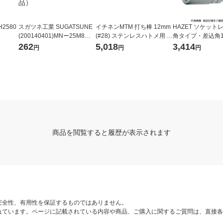
2580
スガツネ工業 SUGATSUNE
イチネンMTM 打ち棒 12mm
HAZET ソケットレ
(200140401)MNー25M8ア
(#28) ステンレスハトメ用 5
角タイプ・差込角12
ジャスター MN-25M8 1個 2
1591 1個
対辺寸法24mm 900
262
5,018
3,414
円
円
円
53-8709（直送品）
439-6448（直送
商品を閲覧すると履歴が表示されます
安全性、有用性を保証するものではありません。
れています。ページに記載されている内容や商品、ご購入に関するご質問は、直接各