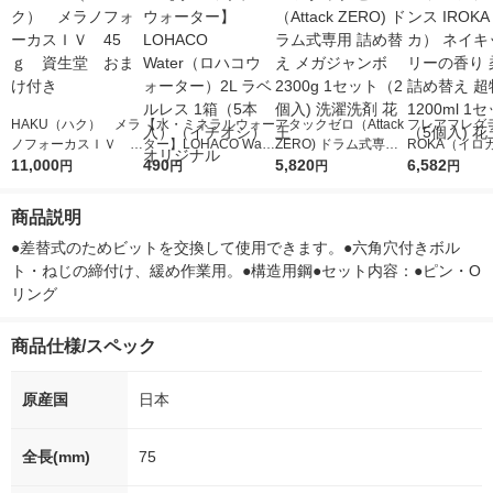
HAKU（ハク） メラ
【水・ミネラルウォー
アタックゼロ（Attack
フレアフレグラ
ノフォーカスＩＶ 4
ター】LOHACO Wate
ZERO) ドラム式専用
ROKA（イロ
5ｇ 資生堂 おまけ
11,000
r（ロハコウォータ
490
詰め替え メガジャン
5,820
イキッドリリ
6,582
円
円
円
円
付き
ー）2L ラベルレス 1
ボ 2300g 1セット（2
柔軟剤 詰め替
箱（5本入）（イチオ
個入) 洗濯洗剤 花王
大 1200ml 
商品説明
シ） オリジナル
（5個入) 花王
●差替式のためビットを交換して使用できます。●六角穴付きボル
ト・ねじの締付け、緩め作業用。●構造用鋼●セット内容：●ピン・O
リング
商品仕様/スペック
原産国
日本
全長(mm)
75