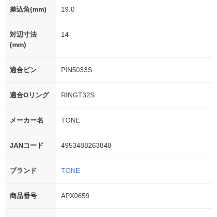
差込角(mm)
19.0
対辺寸法
14
(mm)
適合ピン
PIN5033S
適合Oリング
RINGT32S
メーカー名
TONE
JANコード
4953488263848
ブランド
TONE
商品番号
APX0659