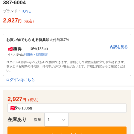
387-6004
ブランド：
TONE
2,927
円
（税込）
お買い物でもらえる特典
最大付与率7%
内訳を見る
5
獲得
%
(133pt)
うち4.5%は
利用先・期間限定
ログイン&全額PayPay支払いで獲得できます。原則として税抜金額に対し付与されます。
表示よりも実際の付与数、付与率が少ない場合があります。詳細は内訳からご確認くださ
い。
ログインはこちら
2,927
円
（税込）
5
%
(133pt)
在庫あり
1
数量