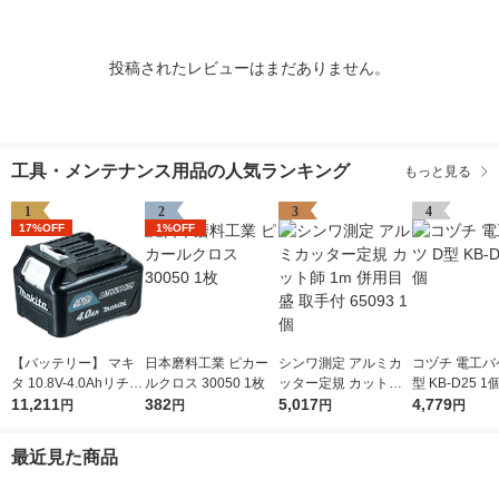
投稿されたレビューはまだありません。
工具・メンテナンス用品の人気ランキング
もっと見る
1
2
3
4
17%OFF
1%OFF
【バッテリー】 マキ
日本磨料工業 ピカー
シンワ測定 アルミカ
コヅチ 電工バ
タ 10.8V-4.0Ahリチウ
ルクロス 30050 1枚
ッター定規 カット師
型 KB-D25 1
ムイオンバッテリ A-5
11,211
382
1m 併用目盛 取手付 6
5,017
4,779
円
円
円
円
9863 BL1040B 1個
5093 1個
最近見た商品