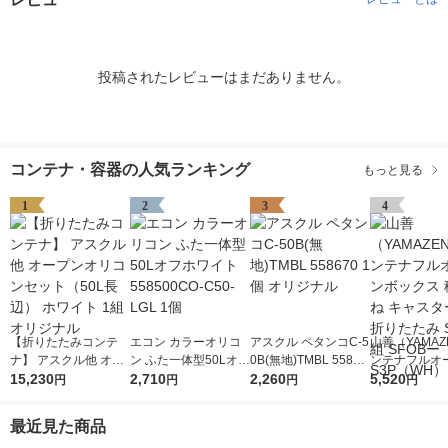
投稿されたレビューはまだありません。
コンテナ・容器の人気ランキング
もっと見る
1
2
3
4
【折りたたみコンテ
エコン カラーオリコ
アスクル ペタンコC-5
山善（YAMAZ
ナ】 アスクル他 オー
ン ふた一体型50Lオフ
0B(無地)TMBL 55867
ンテナフルオ
プンオリコンセット
15,230
ホワイト 558500CO-
2,710
0 1個 オリジナル
2,260
ックス 積み重
5,520
円
円
円
円
（50L長辺） ホワイト
C50-LGL 1個
スター付き 折
1組 オリジナル
み S 3個組 S
最近見た商品
P（WH）