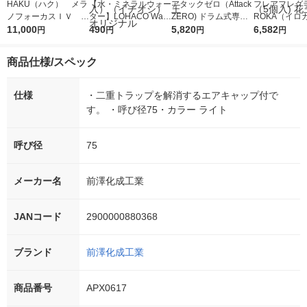
HAKU（ハク） メラ
【水・ミネラルウォー
アタックゼロ（Attack
フレアフレグラ
ノフォーカスＩＶ 4
ター】LOHACO Wate
ZERO) ドラム式専用
ROKA（イロ
5ｇ 資生堂 おまけ
11,000
r（ロハコウォータ
490
詰め替え メガジャン
5,820
イキッドリリ
6,582
円
円
円
円
付き
ー）2L ラベルレス 1
ボ 2300g 1セット（2
柔軟剤 詰め替
箱（5本入）（イチオ
個入) 洗濯洗剤 花王
大 1200ml 
商品仕様/スペック
シ） オリジナル
（5個入) 花王
仕様
・二重トラップを解消するエアキャップ付で
す。 ・呼び径75・カラー ライト
呼び径
75
メーカー名
前澤化成工業
JANコード
2900000880368
ブランド
前澤化成工業
商品番号
APX0617