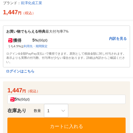
ブランド：
前澤化成工業
1,447
円
（税込）
お買い物でもらえる特典
最大付与率7%
内訳を見る
5
獲得
%
(66pt)
うち4.5%は
利用先・期間限定
ログイン&全額PayPay支払いで獲得できます。原則として税抜金額に対し付与されます。
表示よりも実際の付与数、付与率が少ない場合があります。詳細は内訳からご確認くださ
い。
ログインはこちら
1,447
円
（税込）
5
%
(66pt)
在庫あり
1
数量
カートに入れる