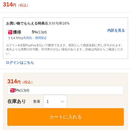
314
円
（税込）
お買い物でもらえる特典
最大付与率16%
内訳を見る
5
獲得
%
(13pt)
うち4.5%は
利用先・期間限定
ログイン&全額PayPay支払いで獲得できます。原則として税抜金額に対し付与されます。
表示よりも実際の付与数、付与率が少ない場合があります。詳細は内訳からご確認くださ
い。
ログインはこちら
314
円
（税込）
5
%
(13pt)
在庫あり
1
数量
カートに入れる