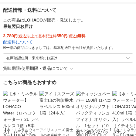
配送情報・送料について
この商品は
LOHACO
が販売・発送します。
最短翌日お届け
3,780
550
無料
円
(税込)以上で基本配送料
円
(税込)
配送料について
※
一部の商品につきましては、基本配送料を当社が負担いたします。
在庫確認住所：東京都にお届け
賞味期限/使用期限・返品について
こちらの商品もおすすめ
【水・ミネラルウォー
アイリスフーズ 富士
ティッシュペーパー 1
【水・ミネラ
ター】LOHACO Wate
山の強炭酸水 ラベル
50組 ロハコオリジナ
ター】LOHACO