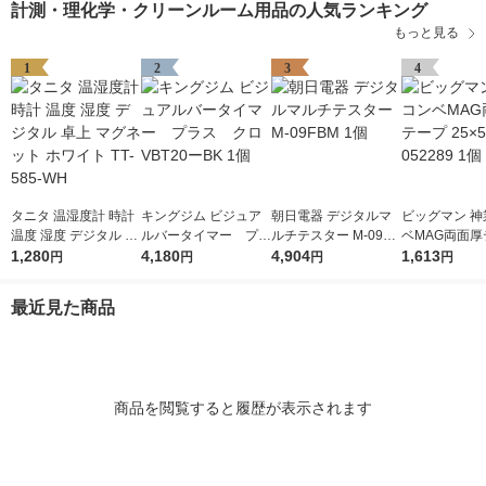
計測・理化学・クリーンルーム用品の人気ランキング
もっと見る
1
2
3
4
タニタ 温湿度計 時計
キングジム ビジュア
朝日電器 デジタルマ
ビッグマン 神
温度 湿度 デジタル 卓
ルバータイマー プラ
ルチテスター M-09FB
ベMAG両面厚
上 マグネット ホワイ
1,280
ス クロ VBT20ーBK
4,180
M 1個
4,904
25×5.5m 052
1,613
円
円
円
円
ト TT-585-WH
1個
最近見た商品
商品を閲覧すると履歴が表示されます