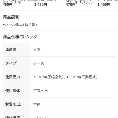
r（ロハコウォータ
490
レス 500ml 1箱（24
1,420
ルソフトパックティッ
470
r 410ml 1箱
1,450
円
円
円
円
ー）2L ラベルレス 1
本入）
シュ フィオナ オリジ
入）ラベルレ
箱（5本入）（イチオ
ナル 1セット（10
オシ） オリジ
商品説明
シ） オリジナル
個：5個入×2パック）
オリジナル
●シール加工(ねじ部)。
商品仕様/スペック
原産国
日本
タイプ
チーズ
使用圧力
1.5MPa(圧縮空気)、0.3MPa(工業用水)
使用流体
空気・水
材質/仕上
本体