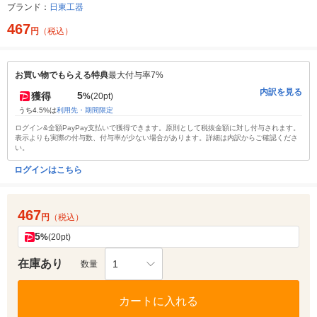
ブランド：
日東工器
467
円
（税込）
お買い物でもらえる特典
最大付与率7%
内訳を見る
5
獲得
%
(20pt)
うち4.5%は
利用先・期間限定
ログイン&全額PayPay支払いで獲得できます。原則として税抜金額に対し付与されます。
表示よりも実際の付与数、付与率が少ない場合があります。詳細は内訳からご確認くださ
い。
ログインはこちら
467
円
（税込）
5
%
(20pt)
在庫あり
1
数量
カートに入れる