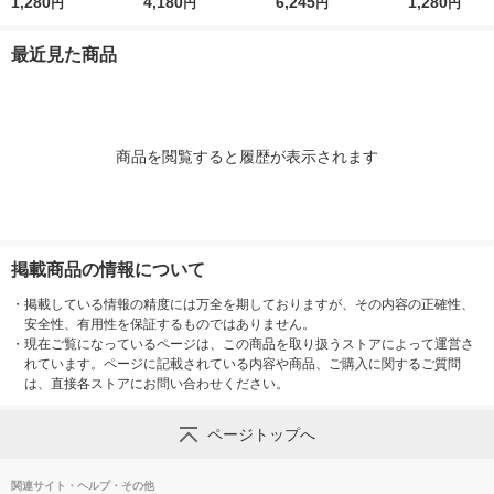
上 マグネット ホワイ
1,280
ス クロ VBT20ーBK
4,180
m 蛍光ピンク 73865
6,245
上 マグネット
1,280
円
円
円
円
ト TT-585-WH
1個
1セット(10個:1個×10)
ク TT-585-BK
最近見た商品
商品を閲覧すると履歴が表示されます
掲載商品の情報について
・
掲載している情報の精度には万全を期しておりますが、その内容の正確性、
安全性、有用性を保証するものではありません。
・
現在ご覧になっているページは、この商品を取り扱うストアによって運営さ
れています。ページに記載されている内容や商品、ご購入に関するご質問
は、直接各ストアにお問い合わせください。
ページトップへ
関連サイト・ヘルプ・その他