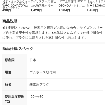
【水・ミネラルウォー
アイリスフーズ 富士
UCC上島珈琲 UCC T
【水・ミネラ
ター】LOHACO Wate
山の強炭酸水 ラベル
OTONOU（トトノ
ター】LOHACO
r（ロハコウォータ
490
レス 500ml 1箱（24
1,420
ウ） by BLACK無糖 5
1,284
r 410ml 1箱
1,450
円
円
円
円
ー）2L ラベルレス 1
本入）
00ml 1セット（6本）
入）ラベルレ
箱（5本入）（イチオ
オシ） オリジ
商品説明
シ） オリジナル
●誤接続防止のため、酸素用と燃料ガス用のはめ合いサイズとスリー
ブ色を変え安全性を追求します。●本体はクロムメッキ仕様で耐食性
に優れ、プラグには焼き入れを施し耐久性も向上します。
商品仕様/スペック
原産国
日本
用途
ゴムホース取付用
品名
酸素用プラグ
使用温度範囲
-20〜+80
(℃)