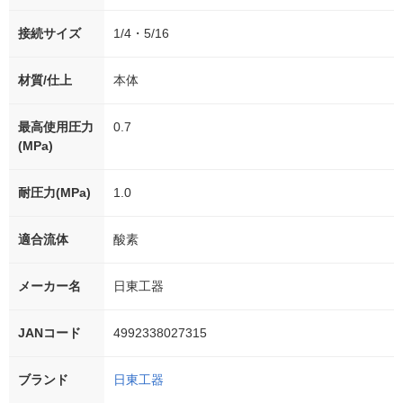
接続サイズ
1/4・5/16
材質/仕上
本体
最高使用圧力
0.7
(MPa)
耐圧力(MPa)
1.0
適合流体
酸素
メーカー名
日東工器
JANコード
4992338027315
ブランド
日東工器