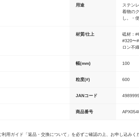
用途
ステン
着物の
し。・
材質/仕上
砥材：#
#320〜
ロン不
幅(mm)
100
粒度(#)
600
JANコード
498999
商品番号
APX054
ご利用ガイド「返品・交換について」を必ずご確認の上、お申し込みく