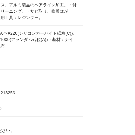
レス、アルミ製品のヘアライン加工。・付
クリーニング。・サビ取り、塗膜はが
使用工具：レジンダー。
60〜#220(シリコンカーバイト砥粒(C))、
#1000(アランダム砥粒(A))・基材：ナイ
織布
9213256
0
ださい。