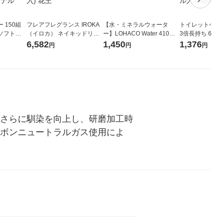
 150組
フレアフレグランス IROKA
【水・ミネラルウォータ
トイレットペー
ソフトパ
（イロカ） ネイキッドリリ
ー】LOHACO Water 410ml
3倍長持ち 6ロール 75
ィオナ オ
ーの香り 柔軟剤 詰め替え 超
1箱（20本入）ラベルレス
紙配合 スコッ
6,582
1,450
1,376
円
円
円
（10個：
特大 1200ml 1セット（5個
（イチオシ） オリジナル
パック 1セット
 オリジナ
入) 花王
ロール入）花の
りさらに馴染を向上し、研磨加工時
ーボンニュートラルガス使用によ