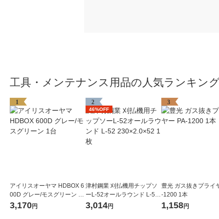
工具・メンテナンス用品の人気ランキン
1
2
3
46%OFF
アイリスオーヤマ HDBOX 6
津村鋼業 刈払機用チップソ
豊光 ガス抜きプライヤ
00D グレー/モスグリーン 1
ーL-52オールラウンド L-52
-1200 1本
台
230×2.0×52 1枚
3,170
3,014
1,158
円
円
円