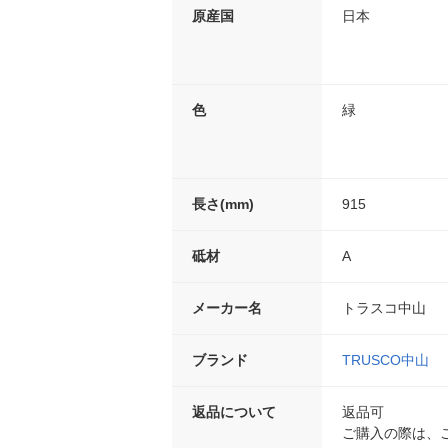
原産国
日本
色
緑
長さ(mm)
915
砥材
A
メーカー名
トラスコ中山
ブランド
TRUSCO中山
返品について
返品可
ご購入の際は、