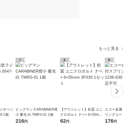
もっと見る
7
8
9
ラジオペン
ビッグマン CARABINER燈
【アウトレット】松冨 ユニ
エコー金属 カ
88 1個
小 蓄光 白 TMRS-01 1個
クロボルト ナベ+ 6×35mm 3
リングコード 123
F030 1セット
個 ※色指定不
216
62
176
円
円
円