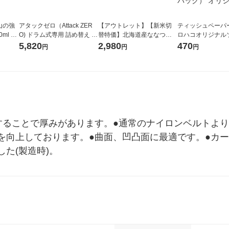
山の強
アタックゼロ（Attack ZER
【アウトレット】【新米切
ティッシュペーパー
ml 1
O) ドラム式専用 詰め替え メ
替特価】北海道産ななつぼ
ロハコオリジナル
ガジャンボ 2300g 1セット
し 無洗米 5kg 1袋 令和7年産
ックティッシュ フ
5,820
2,980
470
円
円
円
（2個入) 洗濯洗剤 花王
米 木徳神糧 オリジナル
リジナル 1セット
5個入×2パック）
ル
することで厚みがあります。●通常のナイロンベルトよ
を向上しております。●曲面、凹凸面に最適です。●カ
した(製造時)。