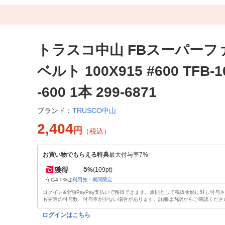
トラスコ中山 FBスーパーフ
ベルト 100X915 #600 TFB-1
-600 1本 299-6871
TRUSCO中山
ブランド：
2,404
円
（税込）
お買い物でもらえる特典
最大付与率7%
5
獲得
%
(109pt)
うち4.5%は
利用先・期間限定
ログイン&全額PayPay支払いで獲得できます。原則として税抜金額に対し付与
も実際の付与数、付与率が少ない場合があります。詳細は内訳からご確認くださ
ログインはこちら