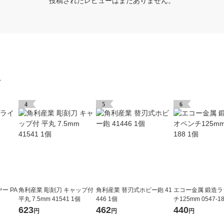
投稿されたレビューはまだありません。
グ
4
5
6
ー PA
角利産業 彫刻刀 キャップ付
角利産業 替刃式ホビー鉋 41
エコー金属 鍛造
平丸 7.5mm 41541 1個
446 1個
チ125mm 0547-1
623
462
440
円
円
円