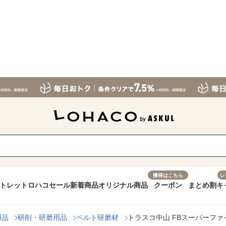
獲得はこちら
レ
トレット
ロハコセール
新着商品
オリジナル商品
クーポン
まとめ割
キ
用品
研削・研磨用品
ベルト研磨材
トラスコ中山 FBスーパーファインベルト