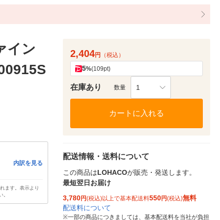
ァイン
2,404
円
（税込）
00915S
5
%
(109pt)
在庫あり
1
数量
カートに入れる
配送情報・送料について
内訳を見る
この商品は
LOHACO
が販売・発送します。
最短翌日お届け
されます。表示より
い。
3,780
550
無料
円
(税込)以上で基本配送料
円
(税込)
配送料について
※
一部の商品につきましては、基本配送料を当社が負担