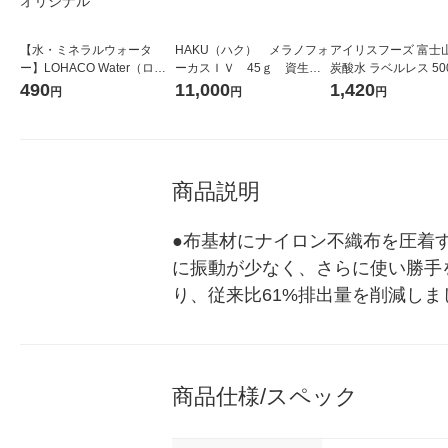
【水・ミネラルウォータ
HAKU（ハク） メラノフォ
アイリスフーズ 富士
ー】LOHACO Water（ロハ
ーカスＩＶ 45ｇ 資生
炭酸水 ラベルレス 500
コウォーター）2L ラベルレ
堂 おまけ付き
箱（24本入）
490
11,000
1,420
円
円
円
ス 1箱（5本入）（イチオ
シ） オリジナル
商品説明
●布基材にナイロン不織布を圧着
に振動が少なく、さらに使い勝手
り、従来比61%排出量を削減しま
商品仕様/スペック