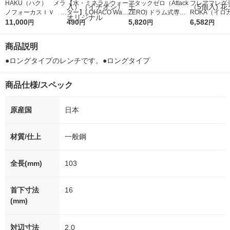
HAKU（ハク） メラ
【水・ミネラルウォー
アタックゼロ（Attack
フレアフレグラ
ノフォーカスＩＶ 4
ター】LOHACO Wate
ZERO) ドラム式専用
ROKA（イロ
5ｇ 資生堂 おまけ
11,000
r（ロハコウォータ
490
詰め替え メガジャン
5,820
イキッドリリ
6,582
円
円
円
円
付き
ー）2L ラベルレス 1
ボ 2300g 1セット（2
柔軟剤 詰め替
箱（5本入）（イチオ
個入) 洗濯洗剤 花王
大 1200ml 
商品説明
シ） オリジナル
（5個入) 花王
●ロングタイプのレンチです。●ロングタイプ
商品仕様/スペック
原産国
日本
材質/仕上
一般鋼
全長(mm)
103
首下寸法
16
(mm)
対辺寸法
2.0