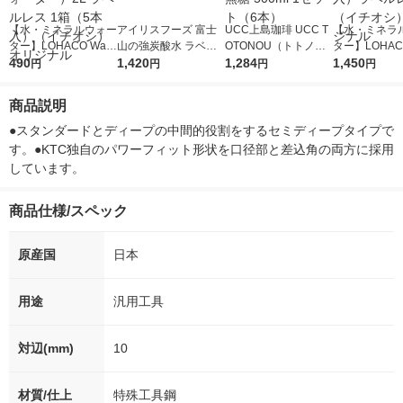
【水・ミネラルウォー
アイリスフーズ 富士
UCC上島珈琲 UCC T
【水・ミネラ
ター】LOHACO Wate
山の強炭酸水 ラベル
OTONOU（トトノ
ター】LOHACO
r（ロハコウォータ
490
レス 500ml 1箱（24
1,420
ウ） by BLACK無糖 5
1,284
r 410ml 1箱
1,450
円
円
円
円
ー）2L ラベルレス 1
本入）
00ml 1セット（6本）
入）ラベルレ
箱（5本入）（イチオ
オシ） オリジ
商品説明
シ） オリジナル
●スタンダードとディープの中間的役割をするセミディープタイプで
す。●KTC独自のパワーフィット形状を口径部と差込角の両方に採用
しています。
商品仕様/スペック
原産国
日本
用途
汎用工具
対辺(mm)
10
材質/仕上
特殊工具鋼