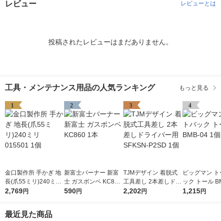
レビュー
レビューとは
投稿されたレビューはまだありません。
工具・メンテナンス用品の人気ランキング
もっと見る
1
2
3
4
金口製作所 手かぎ 地
新富士バーナー 新富
TJMデザイン 着脱式
ビッグマン ト
長(爪55ミリ)240ミリ
士 ガスボンベ KC860
工具差し 2本差しドラ
ック トール BM
015501 1個
2,769
1本
590
イバー用 SFKSN-P2S
2,202
個
1,215
円
円
円
円
D 1個
最近見た商品