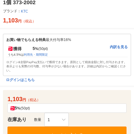
1個 373-2002
ブランド：
KTC
1,103
円
（税込）
お買い物でもらえる特典
最大付与率16%
内訳を見る
5
獲得
%
(50pt)
うち4.5%は
利用先・期間限定
ログイン&全額PayPay支払いで獲得できます。原則として税抜金額に対し付与されます。
表示よりも実際の付与数、付与率が少ない場合があります。詳細は内訳からご確認くださ
い。
ログインはこちら
1,103
円
（税込）
5
%
(50pt)
在庫あり
1
数量