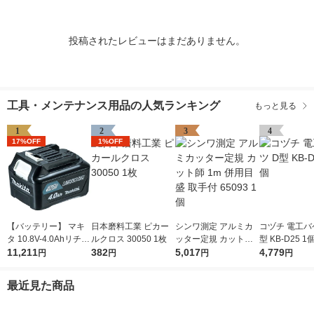
投稿されたレビューはまだありません。
工具・メンテナンス用品の人気ランキング
もっと見る
1
2
3
4
17%OFF
1%OFF
【バッテリー】 マキ
日本磨料工業 ピカー
シンワ測定 アルミカ
コヅチ 電工バ
タ 10.8V-4.0Ahリチウ
ルクロス 30050 1枚
ッター定規 カット師
型 KB-D25 1
ムイオンバッテリ A-5
11,211
382
1m 併用目盛 取手付 6
5,017
4,779
円
円
円
円
9863 BL1040B 1個
5093 1個
最近見た商品