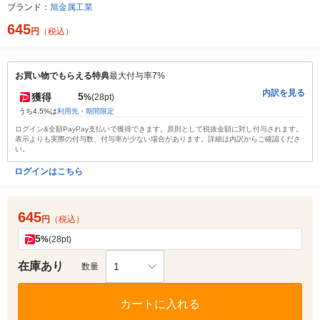
ブランド：
旭金属工業
645
円
（税込）
お買い物でもらえる特典
最大付与率7%
内訳を見る
5
獲得
%
(28pt)
うち4.5%は
利用先・期間限定
ログイン&全額PayPay支払いで獲得できます。原則として税抜金額に対し付与されます。
表示よりも実際の付与数、付与率が少ない場合があります。詳細は内訳からご確認くださ
い。
ログインはこちら
645
円
（税込）
5
%
(28pt)
在庫あり
1
数量
カートに入れる