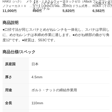
HAKU（ハク） メラ
【水・ミネラルウォー
アタックゼロ（Attack
フレアフレグラ
ノフォーカスＩＶ 4
ター】LOHACO Wate
ZERO) ドラム式専用
ROKA（イロ
5ｇ 資生堂 おまけ
11,000
r（ロハコウォータ
490
詰め替え メガジャン
5,820
イキッドリリ
6,582
円
円
円
円
付き
ー）2L ラベルレス 1
ボ 2300g 1セット（2
柔軟剤 詰め替
箱（5本入）（イチオ
個入) 洗濯洗剤 花王
大 1200ml 
商品説明
シ） オリジナル
（5個入) 花王
●口径寸法が同じスパナとめがねレンチを一体化し、スパナは早回し
に、めがねレンチは本締め作業に適します。●めがね柄部の曲がり角
度12°です。●材質は、S53Cです。
商品仕様/スペック
原産国
日本
厚さ
4.5mm
用途
ボルト・ナットの締結作業用
全長
110mm