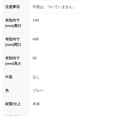
注意事項
中皿は、ついていません。
有効内寸
148
(mm)奥行
有効内寸
448
(mm)間口
有効内寸
82
(mm)高さ
中皿
なし
色
ブルー
材質/仕上
本体