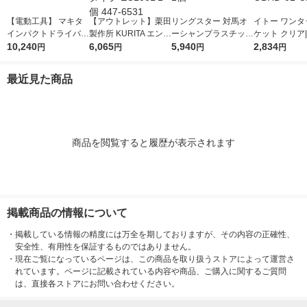
【電動工具】 マキタ
【アウトレット】栗田
リングスター 対馬オ
イトー ワンタ
インパクトドライバ
製作所 KURITA エンジ
ーシャンプラスチック
ケット クリア|
MTD0100 1台
10,240
ンクリーナー ロング
6,065
シリーズ ドカット TO
5,940
OUCH BUCKE
2,834
円
円
円
円
タイプ EC100L 1個 4
P-470 1個
AR OBHD-01
47-6531
最近見た商品
商品を閲覧すると履歴が表示されます
掲載商品の情報について
・
掲載している情報の精度には万全を期しておりますが、その内容の正確性、
安全性、有用性を保証するものではありません。
・
現在ご覧になっているページは、この商品を取り扱うストアによって運営さ
れています。ページに記載されている内容や商品、ご購入に関するご質問
は、直接各ストアにお問い合わせください。