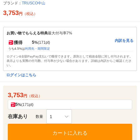
ブランド：
TRUSCO中山
3,753
円
（税込）
お買い物でもらえる特典
最大付与率7%
内訳を見る
5
獲得
%
(171pt)
うち4.5%は
利用先・期間限定
ログイン&全額PayPay支払いで獲得できます。原則として税抜金額に対し付与されます。
表示よりも実際の付与数、付与率が少ない場合があります。詳細は内訳からご確認くださ
い。
ログインはこちら
3,753
円
（税込）
5
%
(171pt)
在庫あり
1
数量
カートに入れる