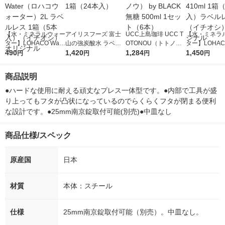
【水・ミネラルウォー
アイリスフーズ 富士
UCC上島珈琲 UCC T
【水・ミネラ
ター】LOHACO Wate
山の強炭酸水 ラベル
OTONOU（トトノ
ター】LOHACO
r（ロハコウォータ
490
レス 500ml 1箱（24
1,420
ウ） by BLACK無糖 5
1,284
r 410ml 1箱
1,450
円
円
円
円
ー）2L ラベルレス 1
本入）
00ml 1セット（6本）
入）ラベルレ
箱（5本入）（イチオ
オシ） オリジ
商品説明
シ） オリジナル
●ハードな使用に耐える頑丈なプレス一体型です。●内部で工具が盛
り上ってもフタが凸状になっているのでらくらくフタが閉まる便利
な設計です。●25mm南京錠取付可能(別売)●中皿なし
商品仕様/スペック
原産国
日本
材質
本体：スチール
仕様
25mm南京錠取付可能（別売）。中皿なし。