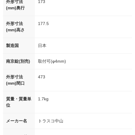
外形寸法
173
(mm)奥行
外形寸法
177.5
(mm)高さ
製造国
日本
南京錠(別売)
取付可(φ4mm)
外形寸法
473
(mm)間口
質量・質量単
1.7kg
位
メーカー名
トラスコ中山