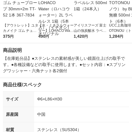
【アウトレット】ユタ
【水・ミネラルウォー
アイリスフーズ 富士
UCC上島珈琲 
カメイク ゴム チュー
ター】LOHACO Wate
山の強炭酸水 ラベル
OTONOU（
ブロープ 30mm×2m T
375
r（ロハコウォータ
490
レス 500ml 1箱（24
1,420
ウ） by BLAC
1,284
円
円
円
円
T-52 1本 367-7834
ー）2L ラベルレス 1
本入）
00ml 1セッ
箱（5本入）（イチオ
商品説明
シ） オリジナル
【在庫処分品】●ステンレスの素材感が美しい鏡面仕上げの取手で
す。●各種設備などの取手に使用します。●セット内容：●スプリン
グワッシャー・六角ナット各2個付
商品仕様/スペック
サイズ
Φ6×L86×H30
原産国
中国
材質
ステンレス（SUS304）