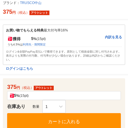
ブランド：
TRUSCO中山
375
円
（税込）
アウトレット
お買い物でもらえる特典
最大付与率16%
内訳を見る
5
獲得
%
(15pt)
うち4.5%は
利用先・期間限定
ログイン&全額PayPay支払いで獲得できます。原則として税抜金額に対し付与されます。
表示よりも実際の付与数、付与率が少ない場合があります。詳細は内訳からご確認くださ
い。
ログインはこちら
375
円
（税込）
アウトレット
5
%
(15pt)
在庫あり
1
数量
カートに入れる