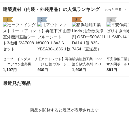
建築資材（内装・外装用品）の人気ランキング
もっと見る
1
2
3
4
セーブ・インダストリ
【アウトレット】再値
横浜油脂工業 Linda
平安伸銅工業 
ー エアコン室外機用
下げ 山善 ブルーシー
油分散洗浄剤 OSDー5
すき間ポール L
遮熱シート3枚組 SV-7
1,107
ト #3000 1.8×3.6 YB
960
00W 1L DA14 1個 83
1,936
-14 1個
891
円
円
円
円
008 1セット
SA30-1836 1枚
5-7454（直送品）
最近見た商品
商品を閲覧すると履歴が表示されます