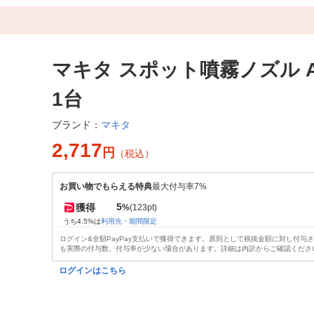
マキタ スポット噴霧ノズル A-
1台
マキタ
ブランド：
2,717
円
（税込）
お買い物でもらえる特典
最大付与率7%
5
獲得
%
(123pt)
うち4.5%は
利用先・期間限定
ログイン&全額PayPay支払いで獲得できます。原則として税抜金額に対し付与
も実際の付与数、付与率が少ない場合があります。詳細は内訳からご確認くださ
ログインはこちら