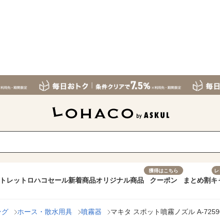
獲得はこちら
レ
トレット
ロハコセール
新着商品
オリジナル商品
クーポン
まとめ割
キ
ング
ホース・散水用具
噴霧器
マキタ スポット噴霧ノズル A-7259