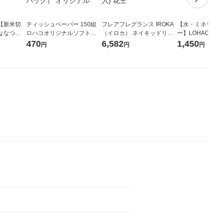
【新米切
ティッシュペーパー 150組
フレアフレグランス IROKA
【水・ミネラル
ななつぼ
ロハコオリジナルソフトパ
（イロカ） ネイキッドリリ
ー】LOHACO Wa
袋 令和7年産
ックティッシュ フィオナ オ
ーの香り 柔軟剤 詰め替え 超
1箱（20本入
470
6,582
1,450
円
円
円
ジナル
リジナル 1セット（10個：
特大 1200ml 1セット（5個
（イチオシ） 
5個入×2パック） オリジナ
入) 花王
ル