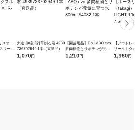
リスオー
大進 伸縮式雑草削る君 4939
【園芸用品】Do LABO evo
【アウトレット
ースリール
736702949 1本（直送品）
多肉植物とサボテンが元気
リール】タカギ（
に育つ水 300ml 54082 1本
ーロラLIGHT 1
1,070
1,210
1,960
円
円
円
5mm R1410NB