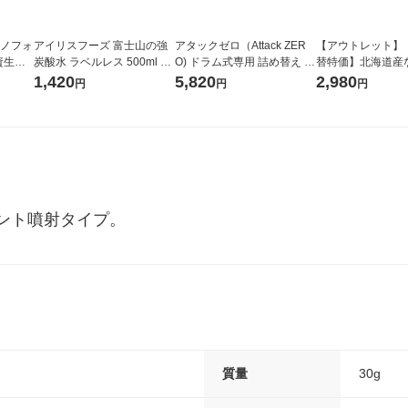
ラノフォ
アイリスフーズ 富士山の強
アタックゼロ（Attack ZER
【アウトレット】
資生
炭酸水 ラベルレス 500ml 1
O) ドラム式専用 詰め替え メ
替特価】北海道産
箱（24本入）
ガジャンボ 2300g 1セット
し 無洗米 5kg 1
1,420
5,820
2,980
円
円
円
（2個入) 洗濯洗剤 花王
米 木徳神糧 オリ
ント噴射タイプ。
質量
30g