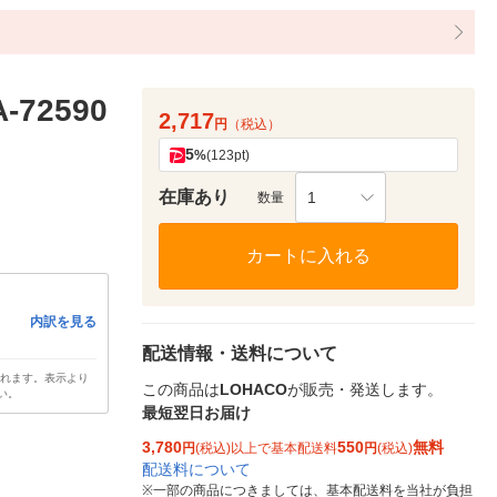
72590
2,717
円
（税込）
5
%
(123pt)
在庫あり
1
数量
カートに入れる
内訳を見る
配送情報・送料について
されます。表示より
この商品は
LOHACO
が販売・発送します。
い。
最短翌日お届け
3,780
550
無料
円
(税込)以上で基本配送料
円
(税込)
配送料について
※
一部の商品につきましては、基本配送料を当社が負担