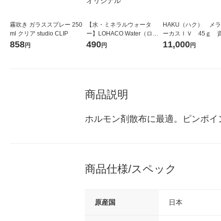
霧吹き ガラススプレー 250
【水・ミネラルウォータ
HAKU（ハク） メ
ml クリア studio CLIP
ー】LOHACO Water（ロハ
ーカスＩＶ 45ｇ 
コウォーター）2L ラベルレ
堂 おまけ付き
858
490
11,000
円
円
円
ス 1箱（5本入）（イチオ
シ） オリジナル
商品説明
ホルモン剤散布に最適。ピンポイ
商品仕様/スペック
原産国
日本