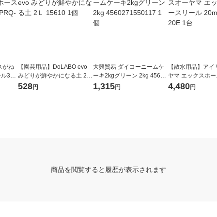
スがね
【園芸用品】DoLABO evo
大興貿易 ダイコーニームケ
【散水用品】アイ
ル30
みどりが鮮やかになる土 2Ｌ
ーキ2kgグリーン 2kg 45602
ヤマ エックスホ
台
15610 1個
71550117 1個
20m XHR-20E 1台
528
1,315
4,480
円
円
円
商品を閲覧すると履歴が表示されます