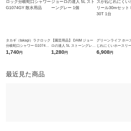
タカギ（takagi）ラクロック
【園芸用品】 DAIM ジョー
グリーンライフ ホー
分岐蛇口シャワー G1074GY
ロの達人 5L ストーングレー
じれにくいホースリー
散水用品
1個
mセット PRQ-30T 1
1,740
1,280
6,908
円
円
円
最近見た商品