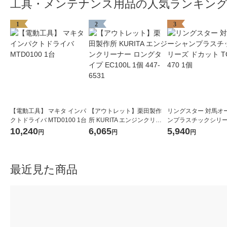
工具・メンテナンス用品の人気ランキン
1
2
3
【電動工具】 マキタ インパ
【アウトレット】栗田製作
リングスター 対馬オ
クトドライバ MTD0100 1台
所 KURITA エンジンクリー
ンプラスチックシリー
ナー ロングタイプ EC100L
カット TOP-470 1個
10,240
6,065
5,940
円
円
円
1個 447-6531
最近見た商品