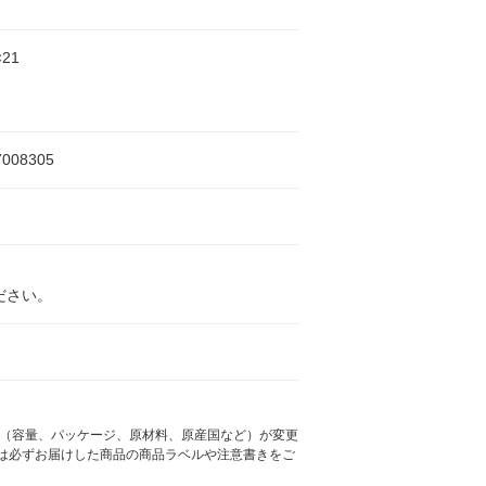
×21
7008305
ださい。
様（容量、パッケージ、原材料、原産国など）が変更
は必ずお届けした商品の商品ラベルや注意書きをご