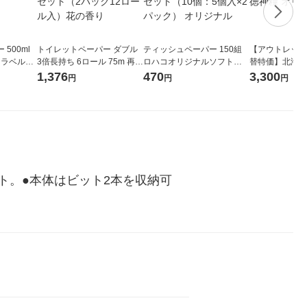
500ml
トイレットペーパー ダブル
ティッシュペーパー 150組
【アウトレット
 ラベルレ
3倍長持ち 6ロール 75m 再生
ロハコオリジナルソフトパ
替特価】北海道
本）天然水
紙配合 スコッティフラワー
ックティッシュ フィオナ オ
か 無洗米 5kg
1,376
470
3,300
円
円
円
パック 1セット（2パック12
リジナル 1セット（10個：
米 木徳神糧 オ
ロール入）花の香り
5個入×2パック） オリジナ
ル
ト。●本体はビット2本を収納可