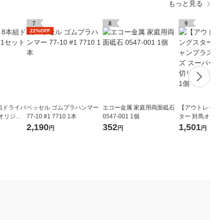
もっと見る
7
8
9
22%OFF
組ドライバ
ベッセル ゴムプラハンマー
エコー金属 家庭用両面砥石
【アウトレット
 オリジナ
77‐10 #1 7710 1本
0547-001 1個
ター 対馬オー
チックシリーズ
2,190
352
1,501
円
円
円
ッチ（仕切リアリ
00D 1個