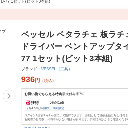
77 1セット(ビット3本組)
ベッセル ペタラチェ 板ラチ
ドライバー ベントアップタイプ
77 1セット(ビット3本組)
VESSEL（工具）
ブランド：
936
円
（税込）
お買い物でもらえる特典
最大付与率7%
5
獲得
%
(41pt)
うち4.5%は
利用先・期間限定
ログイン&全額PayPay支払いで獲得できます。原則として税抜金額に対し付与
も実際の付与数、付与率が少ない場合があります。詳細は内訳からご確認くださ