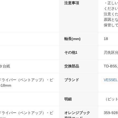
注意事項
・正し
くださ
注意く
原因と
保管し
軸長(mm)
18
その他1
刃先区分
タ台紙
交換部品
TD-BS5
ドライバー（ベントアップ）・ビ
ブランド
VESS
×18mm
明細
（ビット
ドライバー（ベントアップ）・ビ
オレンジブック
359-928