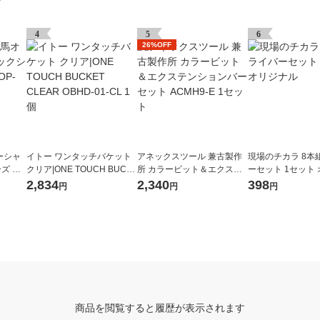
グ
4
5
6
26%OFF
ーシャ
イトー ワンタッチバケット
アネックスツール 兼古製作
現場のチカラ 8本
ズ ド
クリア|ONE TOUCH BUCK
所 カラービット＆エクステ
ーセット 1セット
ET CLEAR OBHD-01-CL 1
ンションバーセット ACMH9
ル
2,834
2,340
398
円
円
円
個
-E 1セット
商品を閲覧すると履歴が表示されます