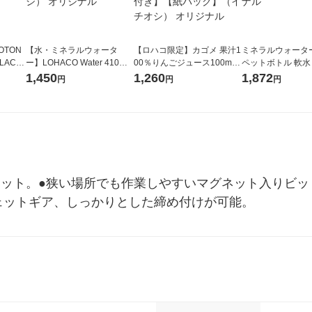
OTON
【水・ミネラルウォータ
【ロハコ限定】カゴメ 果汁1
ミネラルウォーター 
LACK
ー】LOHACO Water 410ml
00％りんごジュース100ml 1
ペットボトル 軟水
（6本）
1箱（20本入）ラベルレス
箱（18本入）オリジナル
ス 1セット（48
1,450
1,260
1,872
円
円
円
（イチオシ） オリジナル
【クイズ付き】【紙パッ
オリジナル
ク】（イチオシ） オリジナ
ル
ェット。●狭い場所でも作業しやすいマグネット入りビッ
ェットギア、しっかりとした締め付けが可能。