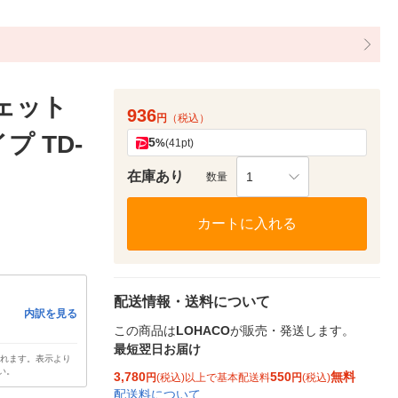
ェット
936
円
（税込）
 TD-
5
%
(41pt)
在庫あり
1
数量
カートに入れる
配送情報・送料について
内訳を見る
この商品は
LOHACO
が販売・発送します。
最短翌日お届け
されます。表示より
い。
3,780
550
無料
円
(税込)以上で基本配送料
円
(税込)
配送料について