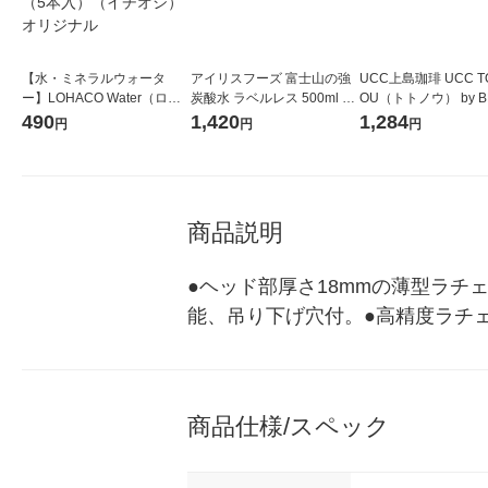
【水・ミネラルウォータ
アイリスフーズ 富士山の強
UCC上島珈琲 UCC T
ー】LOHACO Water（ロハ
炭酸水 ラベルレス 500ml 1
OU（トトノウ） by B
コウォーター）2L ラベルレ
箱（24本入）
無糖 500ml 1セット
490
1,420
1,284
円
円
円
ス 1箱（5本入）（イチオ
シ） オリジナル
商品説明
●ヘッド部厚さ18mmの薄型ラチ
能、吊り下げ穴付。●高精度ラチ
商品仕様/スペック