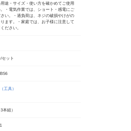
い用途・サイズ・使い方を確かめてご使用
い。・電気作業では、ショート・感電にご
ださい。・過負荷は、ネジの破損やけがの
なります。・家庭では、お子様に注意して
てください。
/セット
,BS6
EL（工具）
3本組）
1