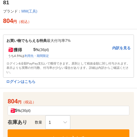
81
ブランド：
MM(工具)
804
円
（税込）
お買い物でもらえる特典
最大付与率7%
内訳を見る
5
獲得
%
(36pt)
うち4.5%は
利用先・期間限定
ログイン&全額PayPay支払いで獲得できます。原則として税抜金額に対し付与されます。
表示よりも実際の付与数、付与率が少ない場合があります。詳細は内訳からご確認くださ
い。
ログインはこちら
804
円
（税込）
5
%
(36pt)
在庫あり
1
数量