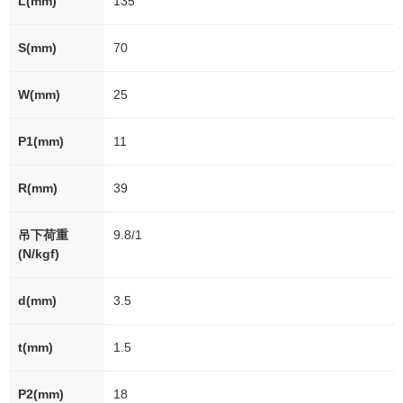
L(mm)
135
S(mm)
70
W(mm)
25
P1(mm)
11
R(mm)
39
吊下荷重
9.8/1
(N/kgf)
d(mm)
3.5
t(mm)
1.5
P2(mm)
18