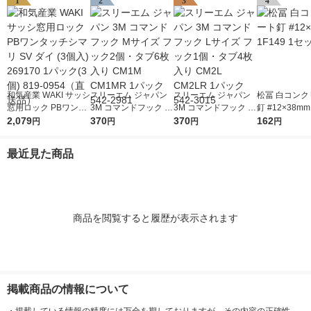
1
2
3
4
和気産業 WAKI サッシ
スリーエム ジャパン
スリーエム ジャパン
松冨 白コンク
窓用ロック PBワンタ
3M コマンドフック M
3M コマンドフック L
釘 #12×38mm
ッチシマリ SV ダイ (3
2,079
サイズ フック2個・タ
370
サイズ フック1個・タ
370
1セット
162
円
円
円
円
個入) 269170 1パック
ブ6枚入り CM1M CM
ブ4枚入り CM2L CM2
(3個) 819-0954（直送
1MR 1パック 542-29
LR 1パック 542-3015
最近見た商品
品）
81
商品を閲覧すると履歴が表示されます
掲載商品の情報について