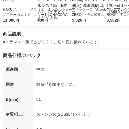
HAKU（ハク） メラ
【水・ミネラルウォー
アタックゼロ（Attack
フレアフレグラ
ノフォーカスＩＶ 4
ター】LOHACO Wate
ZERO) ドラム式専用
ROKA（イロ
5ｇ 資生堂 おまけ
11,000
r（ロハコウォータ
490
詰め替え メガジャン
5,820
イキッドリリ
6,582
円
円
円
円
付き
ー）2L ラベルレス 1
ボ 2300g 1セット（2
柔軟剤 詰め替
箱（5本入）（イチオ
個入) 洗濯洗剤 花王
大 1200ml 
商品説明
シ） オリジナル
（5個入) 花王
●ステンレス製でさびにくく、耐久性に優れています。
商品仕様/スペック
原産国
中国
用途
救命浮き輪用などに。
B(mm)
81
材質/仕上
ステンレス(SUS304)・仕上げ