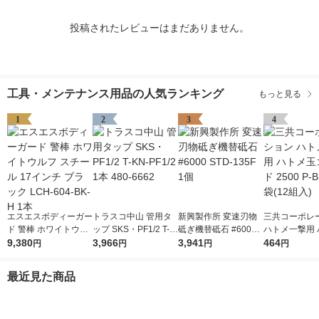
投稿されたレビューはまだありません。
工具・メンテナンス用品の人気ランキング
もっと見る
1
2
3
4
エスエスボディーガー
トラスコ中山 管用タ
新興製作所 変速刃物
三共コーポレ
ド 警棒 ホワイトウル
ップ SKS・PF1/2 T-K
砥ぎ機替砥石 #6000
ハトメ一撃用 
フ スチール 17インチ
9,380
N-PF1/2 1本 480-666
3,966
STD-135F 1個
3,941
玉ゴールド 250
464
円
円
円
円
ブラック LCH-604-B
2
SD 1袋(12組入
K-H 1本
最近見た商品