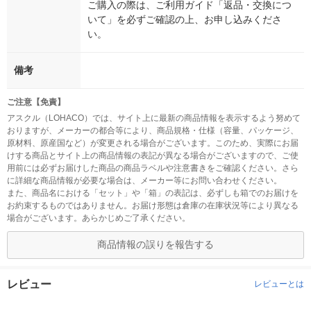
ご購入の際は、ご利用ガイド「返品・交換につ
いて」を必ずご確認の上、お申し込みくださ
い。
備考
ご注意【免責】
アスクル（LOHACO）では、サイト上に最新の商品情報を表示するよう努めて
おりますが、メーカーの都合等により、商品規格・仕様（容量、パッケージ、
原材料、原産国など）が変更される場合がございます。このため、実際にお届
けする商品とサイト上の商品情報の表記が異なる場合がございますので、ご使
用前には必ずお届けした商品の商品ラベルや注意書きをご確認ください。さら
に詳細な商品情報が必要な場合は、メーカー等にお問い合わせください。
また、商品名における「セット」や「箱」の表記は、必ずしも箱でのお届けを
お約束するものではありません。お届け形態は倉庫の在庫状況等により異なる
場合がございます。あらかじめご了承ください。
商品情報の誤りを報告する
レビュー
レビューとは