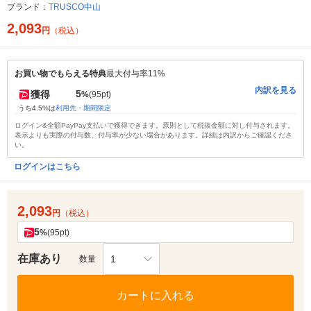
ブランド：
TRUSCO中山
2,093
円
（税込）
お買い物でもらえる特典
最大付与率11%
内訳を見る
5
獲得
%
(95pt)
うち4.5%は
利用先・期間限定
ログイン&全額PayPay支払いで獲得できます。原則として税抜金額に対し付与されます。
表示よりも実際の付与数、付与率が少ない場合があります。詳細は内訳からご確認くださ
い。
ログインはこちら
2,093
円
（税込）
5
%
(95pt)
在庫あり
1
数量
カートに入れる