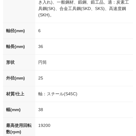
き入れ)、一般鋼材、鍛鋼、鍛工品。適：炭素工
具鋼(SK)、合金工具鋼(SKD、SKS)、高速度鋼
(SKH)。
軸径(mm)
6
軸長(mm)
36
形状
円筒
外径(mm)
25
材質/仕上
軸：スチール(S45C)
幅(mm)
38
最高使用回転
19200
数(rpm)