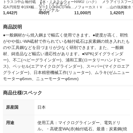
トラスコ中山 軸付砥
【水・ミネラルウォー
HAKU（ハク） メラ
アイリスフーズ
石A 円筒型 Φ19X幅19
ター】LOHACO Wate
ノフォーカスＩＶ 4
山の強炭酸水 
X軸6 #36 MA-501P 1
1,442
r（ロハコウォータ
490
5ｇ 資生堂 おまけ
11,000
レス 500ml 1
1,420
円
円
円
円
箱(5本) 126-7418
ー）2L ラベルレス 1
付き
本入）
箱（5本入）（イチオ
商品説明
シ） オリジナル
●一般鋼材から焼入鋼まで幅広く使用できます。●硬度が高く、靭性
がやや低いWA砥材で作られている軸付砥石は炭素鋼の焼き入れたも
のや工具鋼などを目づまりが少なく研削できます。また、一般鋼
材、鋳造品など幅広い適応性があります。●NPK(ダイグラインダ
ー)、不二(べビーグラインダー)、浦和工業(ロータリーハンドピー
ス)、ベッセル(エアマイクログラインダー)、スーパー(マイクロエア
グラインダー)、日本精密機械工作(リューター)、ムラキ(ゼムニュー
モーターφ6mm、ニューモーターφ6mm)
商品仕様/スペック
原産国
日本
用途
使用工具：マイクログラインダー、電気ドリ
ル。・高硬度WA(赤)軸付砥石。最適：炭素鋼(焼