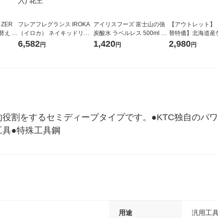
 ZER
フレアフレグランス IROKA
アイリスフーズ 富士山の強
【アウトレット】
替え メ
（イロカ） ネイキッドリリ
炭酸水 ラベルレス 500ml 1
替特価】北海道産
セット
ーの香り 柔軟剤 詰め替え 超
箱（24本入）
し 無洗米 5kg 1
6,582
1,420
2,980
円
円
円
王
特大 1200ml 1セット（5個
米 木徳神糧 オリ
入) 花王
的役割をするセミディープタイプです。●KTC独自のパ
工具●特殊工具鋼
用途
汎用工