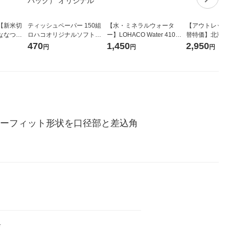
【新米切
ティッシュペーパー 150組
【水・ミネラルウォータ
【アウトレット
ななつぼ
ロハコオリジナルソフトパ
ー】LOHACO Water 410ml
替特価】北海道
袋 令和7年産
ックティッシュ フィオナ オ
1箱（20本入）ラベルレス
し 精白米 5kg
470
1,450
2,950
円
円
円
ジナル
リジナル 1セット（10個：
（イチオシ） オリジナル
米 木徳神糧 オ
5個入×2パック） オリジナ
ル
ワーフィット形状を口径部と差込角
具