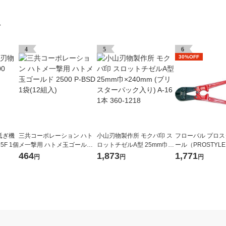
グ
4
5
6
30%OFF
砥ぎ機
三共コーポレーション ハト
小山刃物製作所 モクバ印 ス
フローバル プロ
35F 1個
メ一撃用 ハトメ玉ゴールド
ロットチゼルA型 25mm巾×2
ール（PROSTYLE
2500 P-BSD 1袋(12組入)
40mm (ブリスターパック入
ボルトクリッパー 30
464
1,873
1,771
円
円
円
り) A-16 1本 360-1218
2BC 1個（直送品