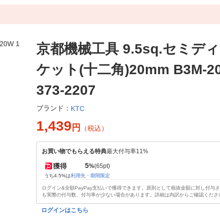
京都機械工具 9.5sq.セミデ
ケット(十二角)20mm B3M-2
373-2207
ブランド：
KTC
1,439
円
（税込）
お買い物でもらえる特典
最大付与率11%
5
獲得
%
(65pt)
うち4.5%は
利用先・期間限定
ログイン&全額PayPay支払いで獲得できます。原則として税抜金額に対し付与
も実際の付与数、付与率が少ない場合があります。詳細は内訳からご確認くださ
ログインはこちら