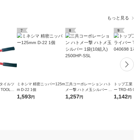
もっと見る
7
8
9
スタイルツ
ミネシマ 精密ニッパー125m
三共コーポレーション ハト
トップ工業 コ
 TOOL）
m D-22 1個
メ一撃 ハトメ玉シルバー 1
ー TRD-45 040
0 GK-1
袋(10組入) 2500HP-SSL
1,593
1,257
1,142
円
円
円
）