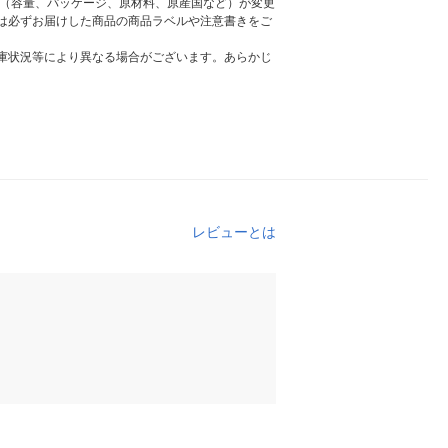
様（容量、パッケージ、原材料、原産国など）が変更
は必ずお届けした商品の商品ラベルや注意書きをご
庫状況等により異なる場合がございます。あらかじ
レビューとは