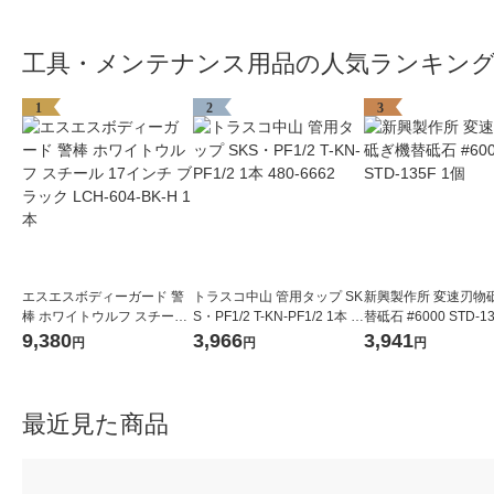
工具・メンテナンス用品の人気ランキン
1
2
3
エスエスボディーガード 警
トラスコ中山 管用タップ SK
新興製作所 変速刃物
棒 ホワイトウルフ スチール
S・PF1/2 T-KN-PF1/2 1本 4
替砥石 #6000 STD-1
17インチ ブラック LCH-604
80-6662
9,380
3,966
3,941
円
円
円
-BK-H 1本
最近見た商品