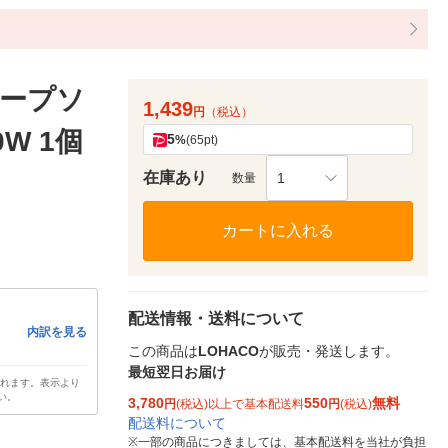
ィープソ
1,439
円
（税込）
0W 1個
5
%
(65pt)
在庫あり
1
数量
カートに入れる
配送情報・送料について
内訳を見る
この商品は
LOHACO
が販売・発送します。
最短翌日お届け
されます。表示より
い。
3,780
550
無料
円
(税込)以上で基本配送料
円
(税込)
配送料について
※
一部の商品につきましては、基本配送料を当社が負担