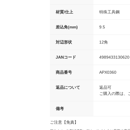
材質/仕上
特殊工具鋼
差込角(mm)
9.5
対辺形状
12角
JANコード
4989433130620
商品番号
APX0360
返品について
返品可
ご購入の際は、
備考
ご注意【免責】