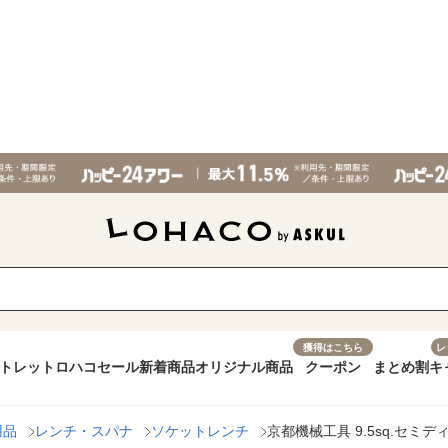
獲得はこちら
レ
トレット
ロハコセール
新着商品
オリジナル商品
クーポン
まとめ割
キ
用品
レンチ・スパナ
ソケットレンチ
京都機械工具 9.5sq.セミディー