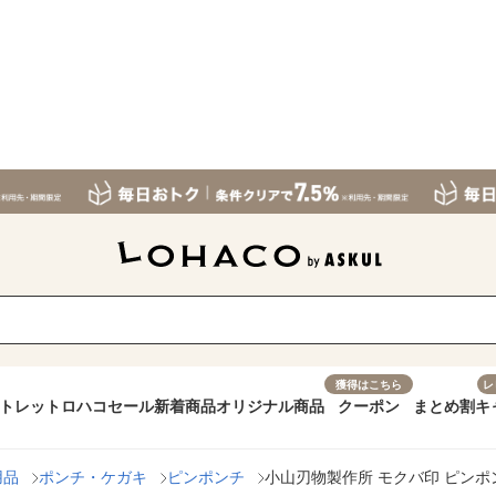
獲得はこちら
レ
トレット
ロハコセール
新着商品
オリジナル商品
クーポン
まとめ割
キ
用品
ポンチ・ケガキ
ピンポンチ
小山刃物製作所 モクバ印 ピンポンチ 8