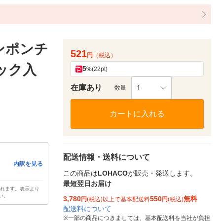
ンポンチ
521
円
（税込）
パック入
5
%
(22pt)
在庫あり
1
数量
カートに入れる
配送情報・送料について
内訳を見る
この商品は
LOHACO
が販売・発送します。
最短翌日お届け
されます。表示より
い。
3,780
550
無料
円
(税込)以上で基本配送料
円
(税込)
配送料について
※
一部の商品につきましては、基本配送料を当社が負担