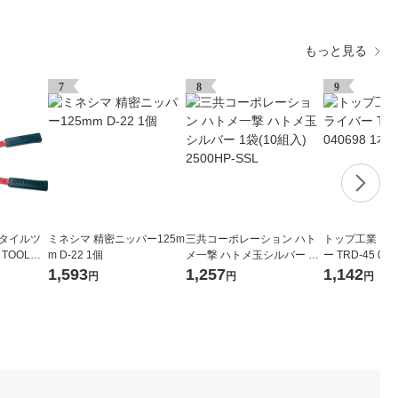
もっと見る
7
8
9
スタイルツ
ミネシマ 精密ニッパー125m
三共コーポレーション ハト
トップ工業 コ
 TOOL）
m D-22 1個
メ一撃 ハトメ玉シルバー 1
ー TRD-45 040
0 GK-1
袋(10組入) 2500HP-SSL
1,593
1,257
1,142
円
円
円
）