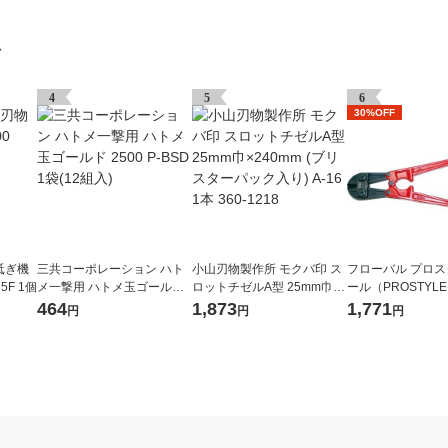
グ
4
5
6
30%OFF
砥ぎ機
三共コーポレーション ハト
小山刃物製作所 モクバ印 ス
フローバル プロ
35F 1個
メ一撃用 ハトメ玉ゴールド
ロットチゼルA型 25mm巾×2
ール（PROSTYLE
2500 P-BSD 1袋(12組入)
40mm (ブリスターパック入
ボルトクリッパー 30
464
1,873
1,771
円
円
円
り) A-16 1本 360-1218
2BC 1個（直送品