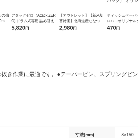
山の強
アタックゼロ（Attack ZER
【アウトレット】【新米切
ティッシュペーパー
ml 1
O) ドラム式専用 詰め替え メ
替特価】北海道産ななつぼ
ロハコオリジナル
ガジャンボ 2300g 1セット
し 無洗米 5kg 1袋 令和7年産
ックティッシュ フ
5,820
2,980
470
円
円
円
（2個入) 洗濯洗剤 花王
米 木徳神糧 オリジナル
リジナル 1セット
5個入×2パック）
ル
の抜き作業に最適です。●テーパーピン、スプリングピン
寸法(mm)
8×150