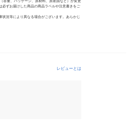
様（容量、パッケージ、原材料、原産国など）が変更
は必ずお届けした商品の商品ラベルや注意書きをご
庫状況等により異なる場合がございます。あらかじ
レビューとは