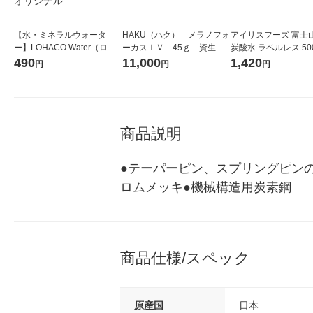
【水・ミネラルウォータ
HAKU（ハク） メラノフォ
アイリスフーズ 富士
ー】LOHACO Water（ロハ
ーカスＩＶ 45ｇ 資生
炭酸水 ラベルレス 500
コウォーター）2L ラベルレ
堂 おまけ付き
箱（24本入）
490
11,000
1,420
円
円
円
ス 1箱（5本入）（イチオ
シ） オリジナル
商品説明
●テーパーピン、スプリングピン
ロムメッキ●機械構造用炭素鋼
商品仕様/スペック
原産国
日本