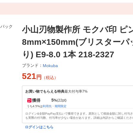
小山刃物製作所 モクバ印 ピ
8mm×150mm(ブリスター
り) E9-8.0 1本 218-2327
ブランド：
Mokuba
521
円
（税込）
お買い物でもらえる特典
最大付与率7%
5
獲得
%
(22pt)
うち4.5%は
利用先・期間限定
ログイン&全額PayPay支払いで獲得できます。原則として税抜金額に対し付与
も実際の付与数、付与率が少ない場合があります。詳細は内訳からご確認くださ
ログインはこちら