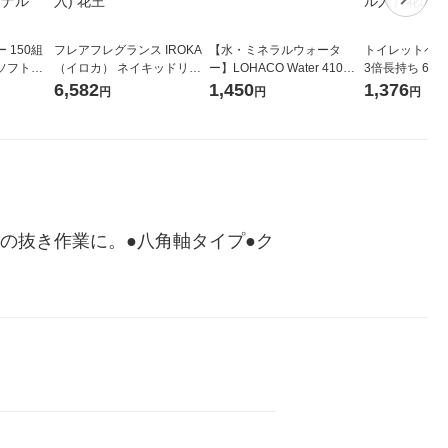
 150組
フレアフレグランス IROKA
【水・ミネラルウォータ
トイレットペー
ソフトパ
（イロカ） ネイキッドリリ
ー】LOHACO Water 410ml
3倍長持ち 6ロール 75
ィオナ オ
ーの香り 柔軟剤 詰め替え 超
1箱（20本入）ラベルレス
紙配合 スコッ
6,582
1,450
1,376
円
円
円
（10個：
特大 1200ml 1セット（5個
（イチオシ） オリジナル
パック 1セット
 オリジナ
入) 花王
ロール入）花の
の抜き作業に。●八角軸タイプ●ク