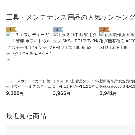
工具・メンテナンス用品の人気ランキン
1
2
3
エスエスボディーガード 警
トラスコ中山 管用タップ SK
新興製作所 変速刃物
棒 ホワイトウルフ スチール
S・PF1/2 T-KN-PF1/2 1本 4
替砥石 #6000 STD-1
17インチ ブラック LCH-604
80-6662
9,380
3,966
3,941
円
円
円
-BK-H 1本
最近見た商品