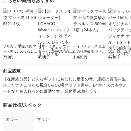
こちらの商品もおすすめ
ササガワ 手提げ袋 マ
【水・ミネラルウォー
アイリスフーズ 富士
ティッシュペー
ット黒 LL 50-6721 1
ター】LOHACO Wate
山の強炭酸水 ラベル
50組 ロハコ
枚
758
r（ロハコウォータ
490
レス 500ml 1箱（24
1,420
ルソフトパッ
470
円
円
円
円
ー）2L ラベルレス 1
本入）
シュ フィオナ
箱（5本入）（イチオ
ナル 1セット
商品説明
シ） オリジナル
個：5個入×2
オリジナル
【在庫処分品】どんなギフトにもなじむ定番の青。原紙の質感を生
かしたナチュラルな風合いの未晒クラフト素材。B4サイズの本やノ
ートなどを入れるのに最適です。業務用50枚仕立て。
商品仕様/スペック
カラー
マリン