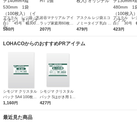
アスクル レジ袋（乳
岩谷マテリアル アイ
アスクル レジ袋エコ
アスクル レ
白） 45号 幅300m
ラップ家庭用60枚入
ノミータイプ 乳白 45
白） 30号 幅
m×マチ140mm×縦53
580
り I-WRAP-HT 1個
207
号 1袋(100枚入) オリ
479
m×マチ130m
423
円
円
円
円
0mm 1袋（100枚
ジナル
0mm 1袋（1
入）（イチオシ） オ
入） オリジ
LOHACOからのおすすめPRアイテム
リジナル
シモジマ クリスタル
シモジマ クリスタル
パック SA4 100枚入 6
パック Sはがき用 100
739200 1袋(100枚入)
1,160
枚入 6751700 1袋(10
427
円
円
0枚入)
最近見た商品