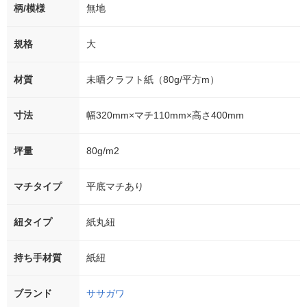
柄/模様
無地
規格
大
材質
未晒クラフト紙（80g/平方m）
寸法
幅320mm×マチ110mm×高さ400mm
坪量
80g/m2
マチタイプ
平底マチあり
紐タイプ
紙丸紐
持ち手材質
紙紐
ブランド
ササガワ