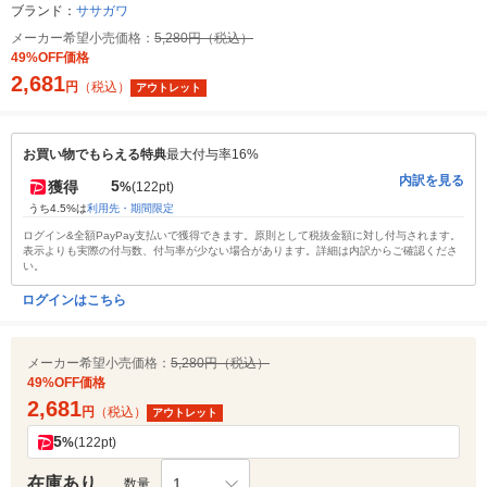
ブランド：
ササガワ
メーカー希望小売価格：
5,280円（税込）
49%OFF価格
2,681
円
（税込）
アウトレット
お買い物でもらえる特典
最大付与率16%
内訳を見る
5
獲得
%
(122pt)
うち4.5%は
利用先・期間限定
ログイン&全額PayPay支払いで獲得できます。原則として税抜金額に対し付与されます。
表示よりも実際の付与数、付与率が少ない場合があります。詳細は内訳からご確認くださ
い。
ログインはこちら
メーカー希望小売価格：
5,280円（税込）
49%OFF価格
2,681
円
（税込）
アウトレット
5
%
(122pt)
在庫あり
1
数量