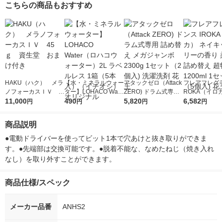
こちらの商品もおすすめ
HAKU（ハク） メラ
【水・ミネラルウォー
アタックゼロ（Attack
フレアフレグラ
ノフォーカスＩＶ 4
ター】LOHACO Wate
ZERO) ドラム式専用
ROKA（イロ
5ｇ 資生堂 おまけ
11,000
r（ロハコウォータ
490
詰め替え メガジャン
5,820
イキッドリリ
6,582
円
円
円
円
付き
ー）2L ラベルレス 1
ボ 2300g 1セット（2
柔軟剤 詰め替
箱（5本入）（イチオ
個入) 洗濯洗剤 花王
大 1200ml 
商品説明
シ） オリジナル
（5個入) 花王
●電動ドライバーを使ってビット1本で穴あけと抜き取りができま
す。●先端部は交換可能です。●脱着不能な、なめたねじ（焼き入れ
なし）を取り外すことができます。
商品仕様/スペック
メーカー品番
ANHS2