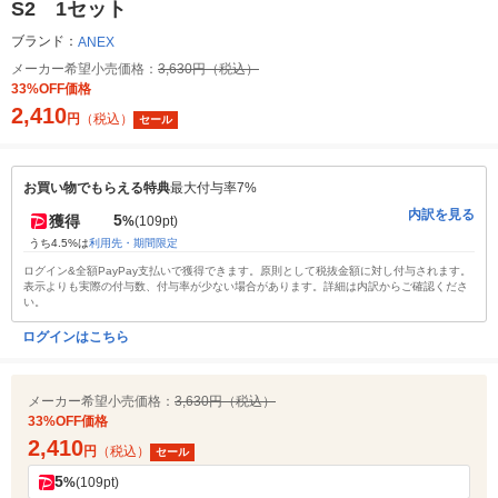
S2 1セット
ブランド：
ANEX
メーカー希望小売価格：
3,630円（税込）
33%OFF価格
2,410
円
（税込）
セール
お買い物でもらえる特典
最大付与率7%
内訳を見る
5
獲得
%
(109pt)
うち4.5%は
利用先・期間限定
ログイン&全額PayPay支払いで獲得できます。原則として税抜金額に対し付与されます。
表示よりも実際の付与数、付与率が少ない場合があります。詳細は内訳からご確認くださ
い。
ログインはこちら
メーカー希望小売価格：
3,630円（税込）
33%OFF価格
2,410
円
（税込）
セール
5
%
(109pt)