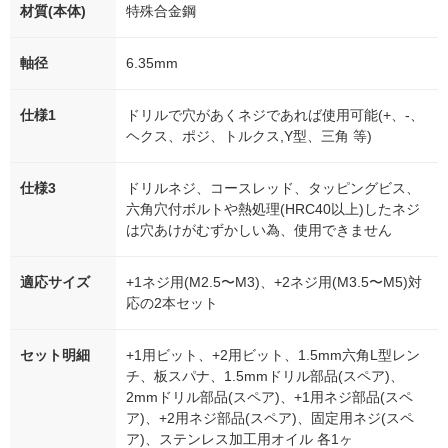
材質(本体)
特殊合金鋼
軸径
6.35mm
仕様1
ドリルで穴があくネジであれば使用可能(+、-、
ヘクス、ポジ、トルクス,Y型、三角 等)
仕様3
ドリルネジ、コースレッド、タッピングビス、
六角穴付ボルトや熱処理(HRC40以上)したネジ
は穴あけがむずかしい為、使用できません
適応サイズ
+1ネジ用(M2.5〜M3)、+2ネジ用(M3.5〜M5)対
応の2本セット
セット明細
+1用ビット、+2用ビット、1.5mm六角L型レン
チ、板スパナ、1.5mmドリル部品(スペア)、
2mmドリル部品(スペア)、+1用ネジ部品(スペ
ア)、+2用ネジ部品(スペア)、固定用ネジ(スペ
ア)、ステンレス加工用オイル 各1ヶ