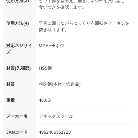
使用方法(3)
ビット部を差替え、垂直にネジ部を穴に差し、
食いつきを確認します。
使用方法(4)
垂直に回しながらゆっくり左回転させ、ネジを
抜き取ります。
対応ネジサイ
M2.5〜5ネジ
ズ
材質(先端部)
HSS鋼
材質
特殊鋼(本体：鍛造品)
重量
46.0G
メーカー名
アネックスツール
JANコード
4962485361723