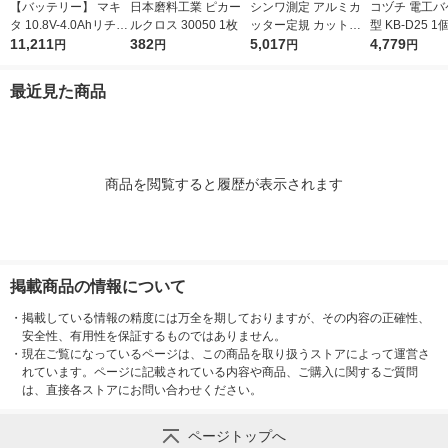
【バッテリー】 マキ
日本磨料工業 ピカー
シンワ測定 アルミカ
コヅチ 電工バ
タ 10.8V-4.0Ahリチウ
ルクロス 30050 1枚
ッター定規 カット師
型 KB-D25 1
ムイオンバッテリ A-5
11,211
382
1m 併用目盛 取手付 6
5,017
4,779
円
円
円
円
9863 BL1040B 1個
5093 1個
最近見た商品
商品を閲覧すると履歴が表示されます
掲載商品の情報について
・
掲載している情報の精度には万全を期しておりますが、その内容の正確性、
安全性、有用性を保証するものではありません。
・
現在ご覧になっているページは、この商品を取り扱うストアによって運営さ
れています。ページに記載されている内容や商品、ご購入に関するご質問
は、直接各ストアにお問い合わせください。
ページトップへ