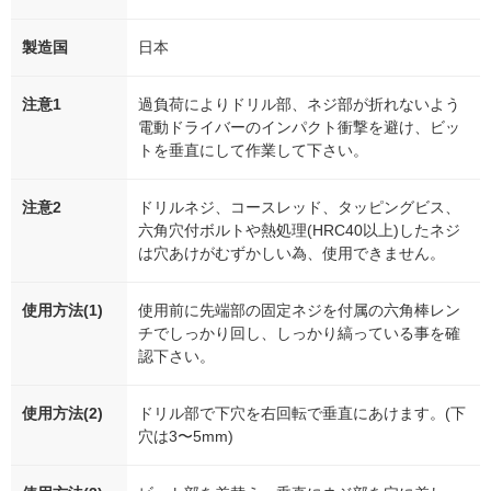
製造国
日本
注意1
過負荷によりドリル部、ネジ部が折れないよう
電動ドライバーのインパクト衝撃を避け、ビッ
トを垂直にして作業して下さい。
注意2
ドリルネジ、コースレッド、タッピングビス、
六角穴付ボルトや熱処理(HRC40以上)したネジ
は穴あけがむずかしい為、使用できません。
使用方法(1)
使用前に先端部の固定ネジを付属の六角棒レン
チでしっかり回し、しっかり縞っている事を確
認下さい。
使用方法(2)
ドリル部で下穴を右回転で垂直にあけます。(下
穴は3〜5mm)