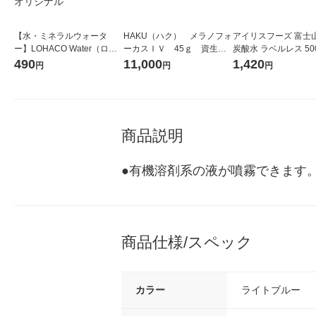
【水・ミネラルウォータ
HAKU（ハク） メラノフォ
アイリスフーズ 富士
ー】LOHACO Water（ロハ
ーカスＩＶ 45ｇ 資生
炭酸水 ラベルレス 500
コウォーター）2L ラベルレ
堂 おまけ付き
箱（24本入）
490
11,000
1,420
円
円
円
ス 1箱（5本入）（イチオ
シ） オリジナル
商品説明
●有機溶剤系の液が噴霧できます
商品仕様/スペック
カラー
ライトブルー