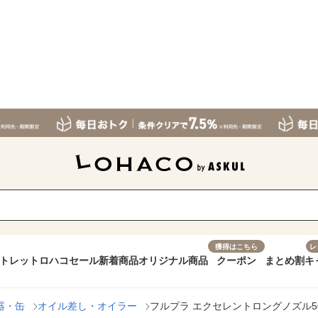
獲得はこちら
レ
トレット
ロハコセール
新着商品
オリジナル商品
クーポン
まとめ割
キ
器・缶
オイル差し・オイラー
フルプラ エクセレントロングノズル500