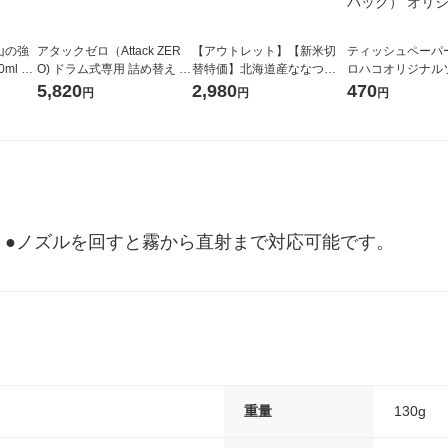
山の強
アタックゼロ（Attack ZER
【アウトレット】【新米切
ティッシュペーパー
ml 1
O) ドラム式専用 詰め替え メ
替特価】北海道産ななつぼ
ロハコオリジナル
ガジャンボ 2300g 1セット
し 無洗米 5kg 1袋 令和7年産
ックティッシュ フ
5,820
2,980
470
円
円
円
（2個入) 洗濯洗剤 花王
米 木徳神糧 オリジナル
リジナル 1セット
5個入×2パック）
ル
。●ノズルを回すと霧から直射まで対応可能です。
重量
130g