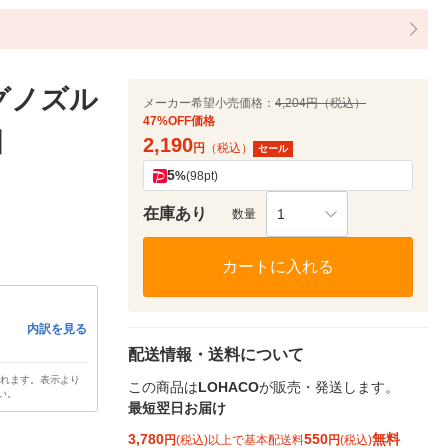
グノズル
メーカー希望小売価格：
4,204円（税込）
47%OFF価格
個
2,190
円
（税込）
セール
5
%
(98pt)
在庫あり
1
数量
カートに入れる
内訳を見る
配送情報・送料について
されます。表示より
この商品は
LOHACO
が販売・発送します。
い。
最短翌日お届け
3,780
550
無料
円
(税込)以上で基本配送料
円
(税込)