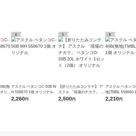
4
5
6
0B(無
アスクル ペタンコC-50B W
【折りたたみコンテナ】 ア
アスクル ペタンコC
個 オリジ
H 558670 1個 オリジナル
スクル 「現場のチカラ」 ペ
地)TMBL 558660
タンコO-20B 20L ホワイト
ナル
2,260
2,500
2,210
円
円
円
1セット（2個） オリジナル