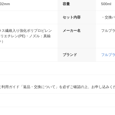
102mm
容量
500ml
セット内容
・交換
ラス繊維入り強化ポリプロピレン
メーカー名
フルプ
ポリエチレン(PE)・ノズル：真鍮
キ）
ブランド
フルプ
ご利用ガイド「返品・交換について」を必ずご確認の上、お申し込みく