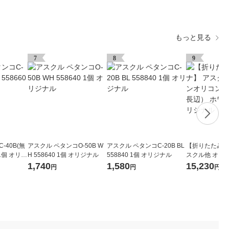
もっと見る
7
8
9
-40B(無
アスクル ペタンコO-50B W
アスクル ペタンコC-20B BL
【折りたたみコ
 1個 オリジ
H 558640 1個 オリジナル
558840 1個 オリジナル
スクル他 オー
セット（50L長
1,740
1,580
15,230
円
円
円
ト 1組 オリジ