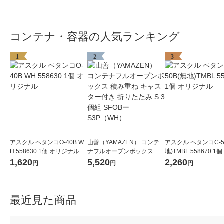
コンテナ・容器の人気ランキング
1
2
3
アスクル ペタンコO-40B W
山善（YAMAZEN） コンテ
アスクル ペタンコC-5
H 558630 1個 オリジナル
ナフルオープンボックス 積
地)TMBL 558670 1
み重ね キャスター付き 折り
ナル
1,620
5,520
2,260
円
円
円
たたみ S 3個組 SFOBーS3P
（WH）
最近見た商品