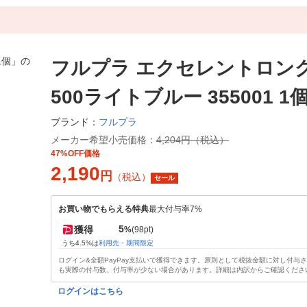
フルプラ エクセレントロン
500ライトブルー 355001 1
フルプラ
ブランド：
メーカー希望小売価格：
4,204円（税込）
47%OFF価格
2,190
円
（税込）
セール
お買い物でもらえる特典
最大付与率7%
5
獲得
%
(98pt)
うち4.5%は
利用先・期間限定
ログイン&全額PayPay支払いで獲得できます。原則として税抜金額に対し付与
も実際の付与数、付与率が少ない場合があります。詳細は内訳からご確認くださ
ログインはこちら