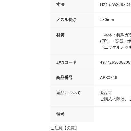
寸法
H245×W269×D
ノズル長さ
180mm
材質
・本体：特殊ガ
(PP）・容器：
（ニッケルメッ
JANコード
4977263035505
商品番号
APX0248
返品について
返品可
ご購入の際は、
備考
ご注意【免責】