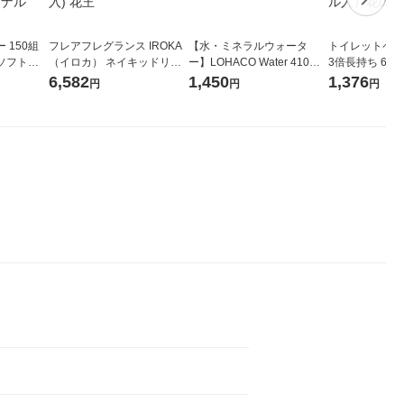
 150組
フレアフレグランス IROKA
【水・ミネラルウォータ
トイレットペー
ソフトパ
（イロカ） ネイキッドリリ
ー】LOHACO Water 410ml
3倍長持ち 6ロール 75
ィオナ オ
ーの香り 柔軟剤 詰め替え 超
1箱（20本入）ラベルレス
紙配合 スコッ
6,582
1,450
1,376
円
円
円
（10個：
特大 1200ml 1セット（5個
（イチオシ） オリジナル
パック 1セット
 オリジナ
入) 花王
ロール入）花の