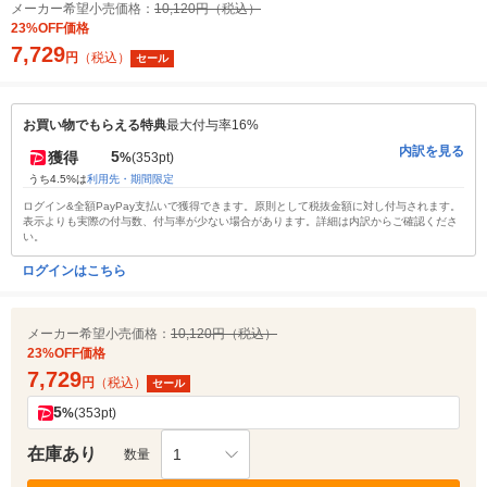
メーカー希望小売価格：
10,120円（税込）
23%OFF価格
7,729
円
（税込）
セール
お買い物でもらえる特典
最大付与率16%
内訳を見る
5
獲得
%
(353pt)
うち4.5%は
利用先・期間限定
ログイン&全額PayPay支払いで獲得できます。原則として税抜金額に対し付与されます。
表示よりも実際の付与数、付与率が少ない場合があります。詳細は内訳からご確認くださ
い。
ログインはこちら
メーカー希望小売価格：
10,120円（税込）
23%OFF価格
7,729
円
（税込）
セール
5
%
(353pt)
在庫あり
1
数量