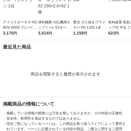
アイリスオーヤマ HD
津村鋼業 刈払機用チ
豊光 ガス抜きプライ
角利産業 彫刻
BOX 600D グレー/モ
ップソーL-52オール
ヤー PA-1200 1本
ップ付 平丸 7.
スグリーン 1台
3,170
ラウンド L-52 230×2.
3,014
1,158
541 1個
623
円
円
円
円
0×52 1枚
最近見た商品
商品を閲覧すると履歴が表示されます
掲載商品の情報について
・
掲載している情報の精度には万全を期しておりますが、その内容の正確性、
安全性、有用性を保証するものではありません。
・
現在ご覧になっているページは、この商品を取り扱うストアによって運営さ
れています。ページに記載されている内容や商品、ご購入に関するご質問