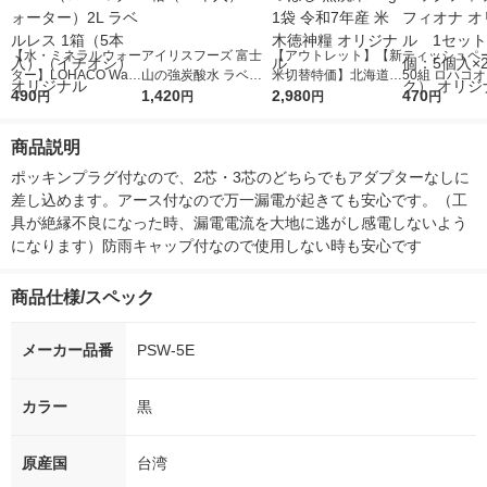
【水・ミネラルウォー
アイリスフーズ 富士
【アウトレット】【新
ティッシュペー
ター】LOHACO Wate
山の強炭酸水 ラベル
米切替特価】北海道産
50組 ロハコ
r（ロハコウォータ
490
レス 500ml 1箱（24
1,420
ななつぼし 無洗米 5k
2,980
ルソフトパッ
470
円
円
円
円
ー）2L ラベルレス 1
本入）
g 1袋 令和7年産 米 木
シュ フィオナ
箱（5本入）（イチオ
徳神糧 オリジナル
ナル 1セット
商品説明
シ） オリジナル
個：5個入×2
オリジナル
ポッキンプラグ付なので、2芯・3芯のどちらでもアダプターなしに
差し込めます。アース付なので万一漏電が起きても安心です。（工
具が絶縁不良になった時、漏電電流を大地に逃がし感電しないよう
になります）防雨キャップ付なので使用しない時も安心です
商品仕様/スペック
メーカー品番
PSW-5E
カラー
黒
原産国
台湾