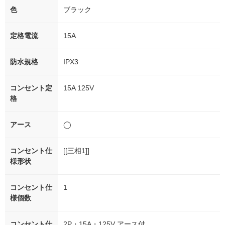
色
ブラック
定格電流
15A
防水規格
IPX3
コンセント定
15A 125V
格
アース
◯
コンセント仕
[[三相1]]
様形状
コンセント仕
1
様個数
コンセント仕
2P・15A・125V アース付