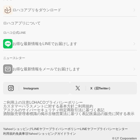
ロハコアプリをダウンロード
ロハコアプリについて
ロハコ公式LINE
お得な最新情報をLINEでお届けします
ニュースレター
お得な最新情報をメールでお届けします
Instagram
X（旧Twitter）
ご利用上の注意
LOHACOプライバシーポリシー
カスタマーハラスメントに対する基本方針
ご利用規約
アスクルのサイバーセキュリティ
特定商取引法に基づく表記
酒類販売管理者標識の掲示
古物営業法に基づく表記
医薬品の販売に関する表示
Yahoo!ショッピング
LINEヤフープライバシーポリシー
LINEヤフープライバシーセンター
利用規約
免責事項
Yahoo!ショッピングガイドライン
© LY Corporation