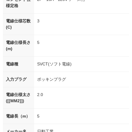
様定格
電線仕様芯数
3
(C)
電線仕様長さ
5
(m)
電線種
SVCT(ソフト電線)
入力プラグ
ポッキンプラグ
電線仕様太さ
2.0
([[MM2]])
電線長（m）
5
メーカー名
日動工業