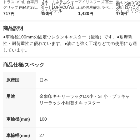
トラスコ中山 台車用
【水・ミネラルウォー
アイリスフーズ 富士
ティッシュペー
グリップ 内径約28X3
ター】LOHACO Wate
山の強炭酸水 ラベル
50組 ロハコ
00 オレンジ TDG-27X
717
r（ロハコウォータ
490
レス 500ml 1箱（24
1,420
ルソフトパッ
470
円
円
円
円
300-OR 1個 360-990
ー）2L ラベルレス 1
本入）
シュ フィオナ
1
箱（5本入）（イチオ
ナル 1セット
商品説明
シ） オリジナル
個：5個入×2
オリジナル
●車輪径100mmの固定ウレタンキャスター（後輪）です。●耐摩耗
性・耐荷重性に優れています。●油にも強く工場などでの使用にも適
しています。
商品仕様/スペック
原産国
日本
用途
金象印キャリーラックDX小・ST小・プラキャ
リーラック小用替えキャスター
車輪径(mm)
100
車輪幅(mm)
27