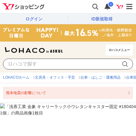
i
ログイン
ID新規取得
ロハコメニュー
LOHACOホーム
文房具・オフィス・手芸
台車・はしご・運搬用品
台車
熊本地震の影響について