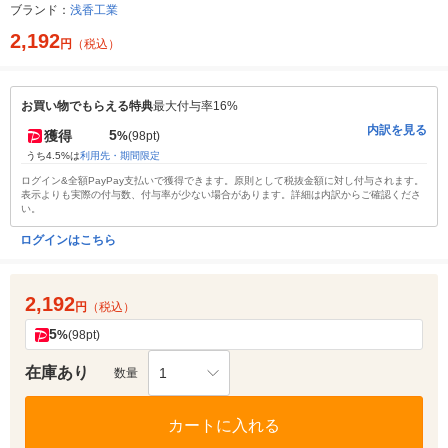
ブランド：
浅香工業
2,192
円
（税込）
お買い物でもらえる特典
最大付与率16%
内訳を見る
5
獲得
%
(98pt)
うち4.5%は
利用先・期間限定
ログイン&全額PayPay支払いで獲得できます。原則として税抜金額に対し付与されます。
表示よりも実際の付与数、付与率が少ない場合があります。詳細は内訳からご確認くださ
い。
ログインはこちら
2,192
円
（税込）
5
%
(98pt)
在庫あり
1
数量
カートに入れる