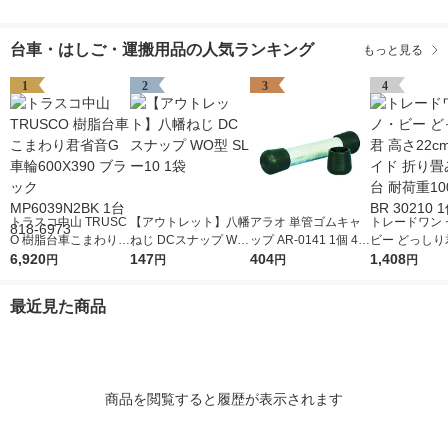
台車・はしご・運搬用品の人気ランキング
もっと見る
1
2
3
4
トラスコ中山 TRUSC
【アウトレット】八幡
アラオ 単管ゴムキャ
トレードワン 
O 樹脂台車こまわり君
ねじ DCスナップ WO
ップ AR-0141 1個 48
ビー どっしり
省音G車輪600X390
6,920
型 SLー10 1袋
147
9-7544（直送品）
404
22cm 幅ワイ
1,408
円
円
円
円
ブラック MP6039N2
み踏み台 耐荷重
BK 1台 818-6973
g BR 30210 
最近見た商品
商品を閲覧すると履歴が表示されます