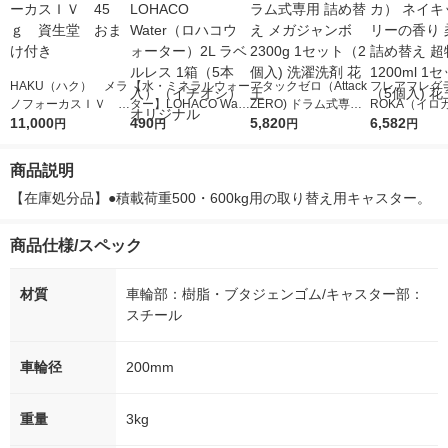
HAKU（ハク） メラ
【水・ミネラルウォー
アタックゼロ（Attack
フレアフレグラ
ノフォーカスＩＶ 4
ター】LOHACO Wate
ZERO) ドラム式専用
ROKA（イロ
5ｇ 資生堂 おまけ
11,000
r（ロハコウォータ
490
詰め替え メガジャン
5,820
イキッドリリ
6,582
円
円
円
円
付き
ー）2L ラベルレス 1
ボ 2300g 1セット（2
柔軟剤 詰め替
箱（5本入）（イチオ
個入) 洗濯洗剤 花王
大 1200ml 
商品説明
シ） オリジナル
（5個入) 花王
【在庫処分品】●積載荷重500・600kg用の取り替え用キャスター。
商品仕様/スペック
材質
車輪部：樹脂・ブタジェンゴム/キャスター部：
スチール
車輪径
200mm
重量
3kg