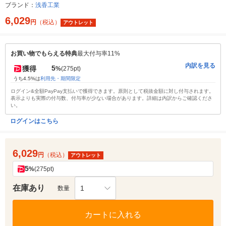
ブランド：
浅香工業
6,029
円
（税込）
アウトレット
お買い物でもらえる特典
最大付与率11%
内訳を見る
5
獲得
%
(275pt)
うち4.5%は
利用先・期間限定
ログイン&全額PayPay支払いで獲得できます。原則として税抜金額に対し付与されます。
表示よりも実際の付与数、付与率が少ない場合があります。詳細は内訳からご確認くださ
い。
ログインはこちら
6,029
円
（税込）
アウトレット
5
%
(275pt)
在庫あり
1
数量
カートに入れる