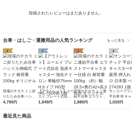
投稿されたレビューはまだありません。
台車・はしご・運搬用品の人気ランキング
もっと見る
1
2
3
4
現場のチカラ ミニ折
【アウトレット】ユー
現場のチカラ ミニ連
サンコープラ
りたたみ台車 ハンド
エイ プレート式自在
結平台車 エラストマ
平台車 M キ
ル伸縮式 ブラック 耐
4,780
低床キャスター 強化
1,649
ーキャスター仕様 白
1,880
付き 家庭用 押
1,020
円
円
円
円
荷重100kg オリジナ
ナイロン 車輪径75m
耐荷重100kg （約）
クゴロ 日本製
ル
m Hタイプ HG型 HG-
幅28.5×奥行42×高さ8
ュ 274283 1
最近見た商品
75GNB 1個
cm オリジナル