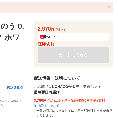
う 0.
2,970
円
（税込）
ク ホワ
5
%
(135pt)
在庫切れ
カートに入れる
配送情報・送料について
この商品は
LOHACO
が販売・発送します。
内訳を見る
最短翌日お届け
3,780
550
無料
円
(税込)以上で基本配送料
円
(税込)
されます。表示より
い。
配送料について
※
一部の商品につきましては、基本配送料を当社が負担
いたします。