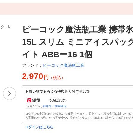
ピーコック魔法瓶工業 携帯氷の
15L スリム ミニアイスパッ
イト ABBー16 1個
ピーコック魔法瓶工業
ブランド：
2,970
円
（税込）
お買い物でもらえる特典
最大付与率11%
5
獲得
%
(135pt)
うち4.5%は
利用先・期間限定
ログイン&全額PayPay支払いで獲得できます。原則として税抜金額に対し付与
も実際の付与数、付与率が少ない場合があります。詳細は内訳からご確認くださ
ログインはこちら