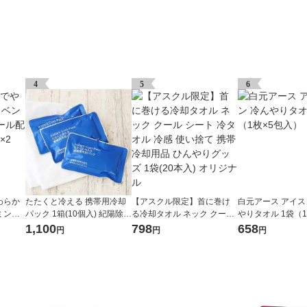
4
5
6
わらか
たたくと冷える 携帯用冷却
【アスクル限定】首に巻け
白元アース アイス
ミント
パック 1箱(10個入) 紀陽除虫
る冷却タオル ネック クール
やりタオル 1袋（1
ト（6
菊 オリジナル
シート 冷タオル 冷感 使い捨
入）
1,100
798
658
円
円
円
て 携帯 冷却用品 ひんやりグ
ッズ 1袋(20本入) オリジナル