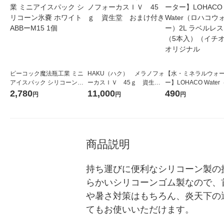
ピーコック魔法瓶工業 ミニ
HAKU（ハク） メラノフォ
【水・ミネラルウォ
アイスパック シリコーン氷
ーカスＩＶ 45ｇ 資生
ー】LOHACO Wate
嚢 ホワイト ABBーM15 1個
堂 おまけ付き
コウォーター）2L ラ
2,780
11,000
490
円
円
円
ス 1箱（5本入）（イ
シ） オリジナル
商品説明
持ち運びに便利なシリコーン製の
らかいシリコーンゴム製なので、
や暑さ対策はもちろん、炎天下の
てもお使いいただけます。