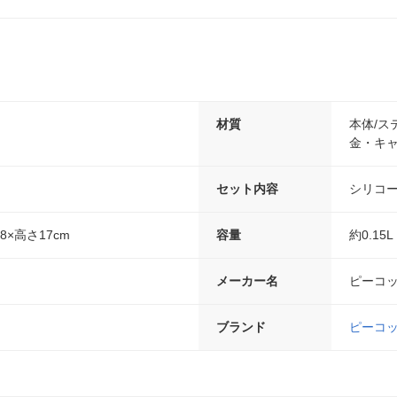
材質
本体/ス
金・キャ
セット内容
シリコ
.8×高さ17cm
容量
約0.15L
メーカー名
ピーコ
ブランド
ピーコ