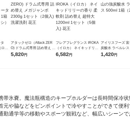
ータ
アタックゼロ（Attack ZER
フレアフレグランス IROKA
アイリスフーズ 
r（ロハ
O) ドラム式専用 詰め替え メ
（イロカ） ネイキッドリリ
炭酸水 ラベルレス 5
ベルレ
ガジャンボ 2300g 1セット
ーの香り 柔軟剤 詰め替え 超
箱（24本入）
5,820
6,582
1,420
円
円
円
チオ
（2個入) 洗濯洗剤 花王
特大 1200ml 1セット（5個
入) 花王
携帯氷嚢。魔法瓶構造のキープホルダーは長時間保冷状
首元や脇などをピンポイントで冷やすことができて便利
通勤通学等の移動やスポーツ観戦など、幅広いシーンで