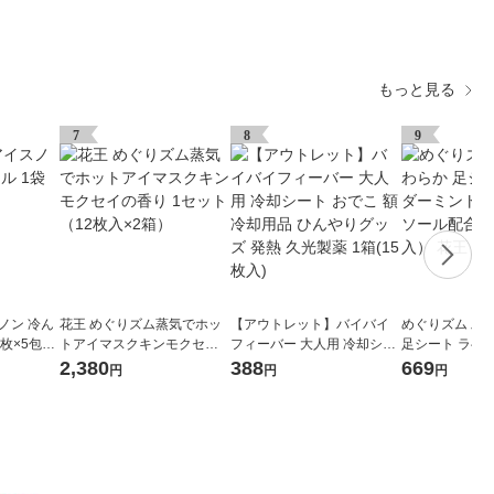
もっと見る
7
8
9
ノン 冷ん
花王 めぐりズム蒸気でホッ
【アウトレット】バイバイ
めぐりズム 炭
枚×5包
トアイマスクキンモクセイ
フィーバー 大人用 冷却シー
足シート ラベ
の香り 1セット（12枚入×2
ト おでこ 額 冷却用品 ひん
の香り メンソー
2,380
388
669
円
円
円
箱）
やりグッズ 発熱 久光製薬 1
（6枚入） 花王
箱(15枚入)