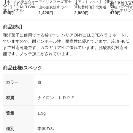
【水・ミネラルウォー
アイリスフーズ 富士
【アウトレット】【新
ティッシュペー
ター】LOHACO Wate
山の強炭酸水 ラベル
米切替特価】北海道産
50組 ロハコ
r（ロハコウォータ
490
レス 500ml 1箱（24
1,420
ななつぼし 無洗米 5k
2,980
ルソフトパッ
470
円
円
円
円
ー）2L ラベルレス 1
本入）
g 1袋 令和7年産 米 木
シュ フィオナ
箱（5本入）（イチオ
徳神糧 オリジナル
ナル 1セット
商品説明
シ） オリジナル
個：5個入×2
オリジナル
和洋菓子に使用できる袋です。バリアONYにLLDPEをラミネートし
ていますので、耐ピンホール性、耐寒性に優れています。冷凍-40℃
まで対応可能です。ガスガリア性に優れています。脱酸素剤対応可
能です。ノッチ加工がされています。
商品仕様/スペック
カラー
白
材質
ナイロン、ＬＤＰＥ
質量
1.9g
種別
本体のみ