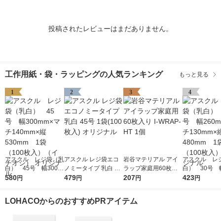
投稿されたレビューはまだありません。
工作用紙・袋・ラッピングの人気ランキング
もっと見る
1
2
3
4
アスクル レジ袋（乳
アスクル レジ袋エコ
岩谷マテリアル アイ
アスクル レ
白） 45号 幅300m
ノミータイプ 乳白 45
ラップ家庭用60枚入
白） 30号 幅
m×マチ140mm×縦53
580
号 1袋(100枚入) オリ
479
り I-WRAP-HT 1個
207
m×マチ130m
423
円
円
円
円
0mm 1袋（100枚
ジナル
0mm 1袋（1
入）（イチオシ） オ
入） オリジ
LOHACOからのおすすめPRアイテム
リジナル