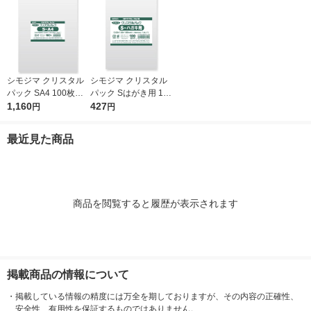
シモジマ クリスタル
シモジマ クリスタル
パック SA4 100枚入 6
パック Sはがき用 100
739200 1袋(100枚入)
1,160
枚入 6751700 1袋(10
427
円
円
0枚入)
最近見た商品
商品を閲覧すると履歴が表示されます
掲載商品の情報について
・
掲載している情報の精度には万全を期しておりますが、その内容の正確性、
安全性、有用性を保証するものではありません。