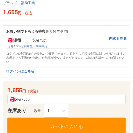
ブランド：
福助工業
1,655
円
（税込）
お買い物でもらえる特典
最大付与率7%
内訳を見る
5
獲得
%
(75pt)
うち4.5%は
利用先・期間限定
ログイン&全額PayPay支払いで獲得できます。原則として税抜金額に対し付与されます。
表示よりも実際の付与数、付与率が少ない場合があります。詳細は内訳からご確認くださ
い。
ログインはこちら
1,655
円
（税込）
5
%
(75pt)
在庫あり
1
数量
カートに入れる