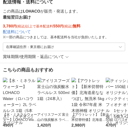
配送情報・送料について
この商品は
LOHACO
が販売・発送します。
最短翌日お届け
3,780
550
無料
円
(税込)以上で基本配送料
円
(税込)
配送料について
※
一部の商品につきましては、基本配送料を当社が負担いたします。
在庫確認住所：東京都にお届け
賞味期限/使用期限・返品について
こちらの商品もおすすめ
【水・ミネラルウォー
アイリスフーズ 富士
【アウトレット】【新
ティッシュペー
ター】LOHACO Wate
山の強炭酸水 ラベル
米切替特価】北海道産
50組 ロハコ
r（ロハコウォータ
490
レス 500ml 1箱（24
1,420
ななつぼし 無洗米 5k
2,980
ルソフトパッ
470
円
円
円
円