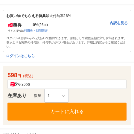
お買い物でもらえる特典
最大付与率16%
内訳を見る
5
獲得
%
(26pt)
うち4.5%は
利用先・期間限定
ログイン&全額PayPay支払いで獲得できます。原則として税抜金額に対し付与されます。
表示よりも実際の付与数、付与率が少ない場合があります。詳細は内訳からご確認くださ
い。
ログインはこちら
598
円
（税込）
5
%
(26pt)
在庫あり
1
数量
カートに入れる