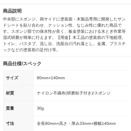
ー）2L ラベルレス 1
本入）
g 1袋 令和7年産 米 木
シュ フィオナ
箱（5本入）（イチオ
徳神糧 オリジナル
ナル 1セット
商品説明
シ） オリジナル
個：5個入×2
オリジナル
中央部にスポンジ、両サイドに塗装面・木製品専用に開発したサン
ドシートを貼り合わせ、クッション性、なじみ性に優れた商品で
す。スポンジ部での保水性が良く、板金塗装における水とぎ作業等
湿式研磨が簡単に行えます。【用途】木工品の塗装前の下地処理。
トイレ、バスタブ、流し台、洗面台の汚れ落とし。金属、プラスチ
ックなどの塗装前の足付け等。
商品仕様/スペック
サイズ
80mm×140mm
材質
ナイロン不織布(研磨粒子付き)/スポンジ
質量
30g
寸法
全長80mm×高さ・厚み33mm×横幅140mm