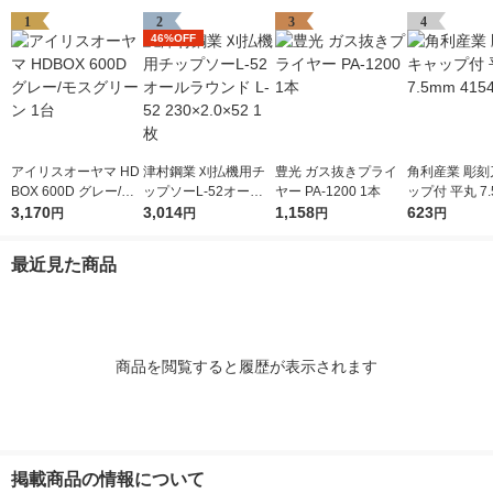
1
2
3
4
46%OFF
アイリスオーヤマ HD
津村鋼業 刈払機用チ
豊光 ガス抜きプライ
角利産業 彫刻
BOX 600D グレー/モ
ップソーL-52オール
ヤー PA-1200 1本
ップ付 平丸 7.
スグリーン 1台
3,170
ラウンド L-52 230×2.
3,014
1,158
541 1個
623
円
円
円
円
0×52 1枚
最近見た商品
商品を閲覧すると履歴が表示されます
掲載商品の情報について