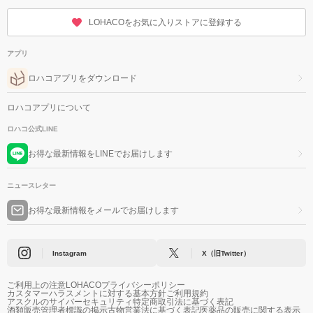
LOHACOをお気に入りストアに登録する
アプリ
ロハコアプリをダウンロード
ロハコアプリについて
ロハコ公式LINE
お得な最新情報をLINEでお届けします
ニュースレター
お得な最新情報をメールでお届けします
Instagram
X（旧Twitter）
ご利用上の注意
LOHACOプライバシーポリシー
カスタマーハラスメントに対する基本方針
ご利用規約
アスクルのサイバーセキュリティ
特定商取引法に基づく表記
酒類販売管理者標識の掲示
古物営業法に基づく表記
医薬品の販売に関する表示