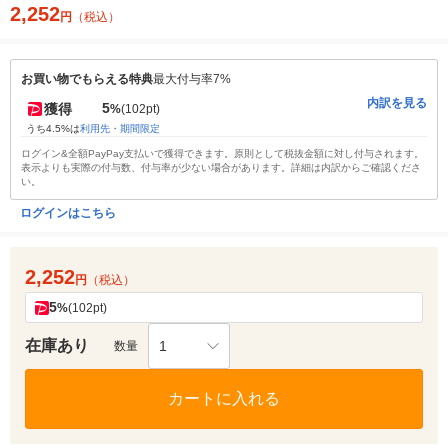
2,252
円
（税込）
お買い物でもらえる特典
最大付与率7%
内訳を見る
5
獲得
%
(102pt)
うち4.5%は
利用先・期間限定
ログイン&全額PayPay支払いで獲得できます。原則として税抜金額に対し付与されます。
表示よりも実際の付与数、付与率が少ない場合があります。詳細は内訳からご確認くださ
い。
ログインはこちら
2,252
円
（税込）
5
%
(102pt)
在庫あり
1
数量
カートに入れる