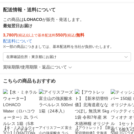
配送情報・送料について
この商品は
LOHACO
が販売・発送します。
最短翌日お届け
3,780
550
無料
円
(税込)以上で基本配送料
円
(税込)
配送料について
※
一部の商品につきましては、基本配送料を当社が負担いたします。
在庫確認住所：東京都にお届け
賞味期限/使用期限・返品について
こちらの商品もおすすめ
【水・ミネラルウォー
アイリスフーズ 富士
【アウトレット】【新
ティッシュペー
ター】LOHACO Wate
山の強炭酸水 ラベル
米切替特価】北海道産
50組 ロハコ