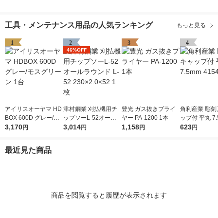
工具・メンテナンス用品の人気ランキング
もっと見る
1
2
3
4
46%OFF
アイリスオーヤマ HD
津村鋼業 刈払機用チ
豊光 ガス抜きプライ
角利産業 彫刻
BOX 600D グレー/モ
ップソーL-52オール
ヤー PA-1200 1本
ップ付 平丸 7.
スグリーン 1台
3,170
ラウンド L-52 230×2.
3,014
1,158
541 1個
623
円
円
円
円
0×52 1枚
最近見た商品
商品を閲覧すると履歴が表示されます