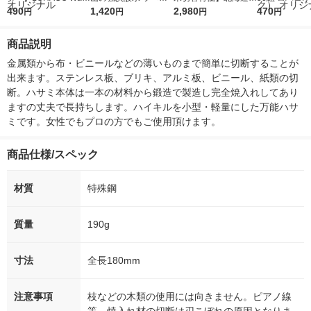
r（ロハコウォータ
490
レス 500ml 1箱（24
1,420
ななつぼし 無洗米 5k
2,980
ルソフトパッ
470
円
円
円
円
ー）2L ラベルレス 1
本入）
g 1袋 令和7年産 米 木
シュ フィオナ
箱（5本入）（イチオ
徳神糧 オリジナル
ナル 1セット
商品説明
シ） オリジナル
個：5個入×2
オリジナル
金属類から布・ビニールなどの薄いものまで簡単に切断することが
出来ます。ステンレス板、ブリキ、アルミ板、ビニール、紙類の切
断。ハサミ本体は一本の材料から鍛造で製造し完全焼入れしてあり
ますの丈夫で長持ちします。ハイキルを小型・軽量にした万能ハサ
ミです。女性でもプロの方でもご使用頂けます。
商品仕様/スペック
材質
特殊鋼
質量
190g
寸法
全長180mm
注意事項
枝などの木類の使用には向きません。ピアノ線