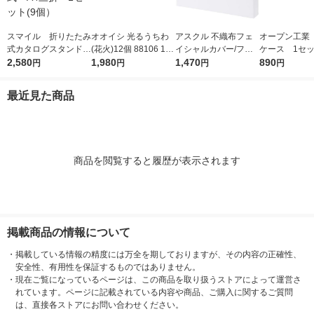
スマイル 折りたたみ
オオイシ 光るうちわ
アスクル 不織布フェ
オープン工業
式カタログスタンド
(花火)12個 88106 1袋
イシャルカバー/フェ
ケース 1セッ
組立式 A4三折 1セ
2,580
(12個入)
1,980
イスカバー オリジナ
1,470
種9本入）
890
円
円
円
円
ット(9個）
ル
最近見た商品
商品を閲覧すると履歴が表示されます
掲載商品の情報について
・
掲載している情報の精度には万全を期しておりますが、その内容の正確性、
安全性、有用性を保証するものではありません。
・
現在ご覧になっているページは、この商品を取り扱うストアによって運営さ
れています。ページに記載されている内容や商品、ご購入に関するご質問
は、直接各ストアにお問い合わせください。