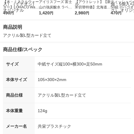
【水・ミネラルウォー
アイリスフーズ 富士
【アウトレット】【新
ティッシュペー
ター】LOHACO Wate
山の強炭酸水 ラベル
米切替特価】北海道産
50組 ロハコ
r（ロハコウォータ
490
レス 500ml 1箱（24
1,420
ななつぼし 無洗米 5k
2,980
ルソフトパッ
470
円
円
円
円
ー）2L ラベルレス 1
本入）
g 1袋 令和7年産 米 木
シュ フィオナ
箱（5本入）（イチオ
徳神糧 オリジナル
ナル 1セット
商品説明
シ） オリジナル
個：5個入×2
オリジナル
アクリル製L型カード立て
商品仕様/スペック
サイズ
中紙サイズ縦100×横300×足50mm
本体サイズ
105×300×2mm
商品仕様
アクリル製L型カード立て
本体重量
124g
メーカー名
共栄プラスチック