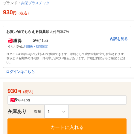
ブランド：
共栄プラスチック
930
円
（税込）
お買い物でもらえる特典
最大付与率7%
内訳を見る
5
獲得
%
(41pt)
うち4.5%は
利用先・期間限定
ログイン&全額PayPay支払いで獲得できます。原則として税抜金額に対し付与されます。
表示よりも実際の付与数、付与率が少ない場合があります。詳細は内訳からご確認くださ
い。
ログインはこちら
930
円
（税込）
5
%
(41pt)
在庫あり
1
数量
カートに入れる