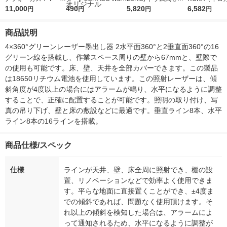
5ｇ 資生堂 おまけ
11,000
r（ロハコウォータ
490
詰め替え メガジャン
5,820
イキッドリリ
6,582
円
円
円
円
付き
ー）2L ラベルレス 1
ボ 2300g 1セット（2
柔軟剤 詰め替
箱（5本入）（イチオ
個入) 洗濯洗剤 花王
大 1200ml 
商品説明
シ） オリジナル
（5個入) 花王
4×360°グリーンレーザー墨出し器 2水平面360°と2垂直面360°の16
グリーン線を搭載し、作業スペース周りの壁から67mmと、壁際で
の使用も可能です。床、壁、天井を全部カバーできます。この製品
は18650リチウム電池を使用しています。この照射レーザーは、傾
斜角度が4度以上の場合にはアラームが鳴り、水平になるように調整
することで、正確に配置することが可能です。照明の取り付け、写
真の吊り下げ、壁と床の敷設などに最適です。垂直ライン8本、水平
ライン8本の16ラインを搭載。
商品仕様/スペック
仕様
ラインが天井、壁、床全周に照射でき、棚の設
置、リノベーションなどで効率よく使用できま
す。平らな地面に直接置くことができ、±4度ま
での傾斜であれば、問題なく使用頂けます。そ
れ以上の傾斜を検知した場合は、アラームによ
って通知されるため、水平になるように調整が