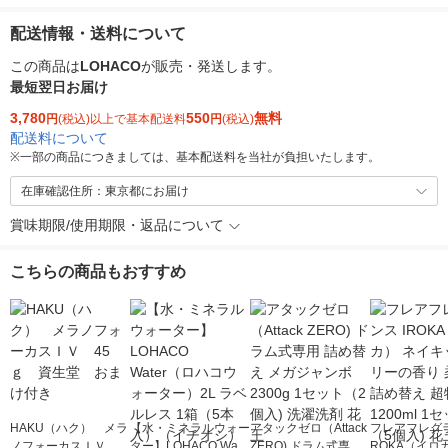
配送情報・送料について
この商品は
LOHACO
が販売・発送します。
最短翌日お届け
3,780
550
無料
円
(税込)以上で基本配送料
円
(税込)
配送料について
※
一部の商品につきましては、基本配送料を当社が負担いたします。
在庫確認住所：東京都にお届け
賞味期限/使用期限・返品について
こちらの商品もおすすめ
HAKU（ハク） メラ
【水・ミネラルウォー
アタックゼロ（Attack
フレアフレグラ
ノフォーカスＩＶ 4
ター】LOHACO Wate
ZERO) ドラム式専用
ROKA（イロ