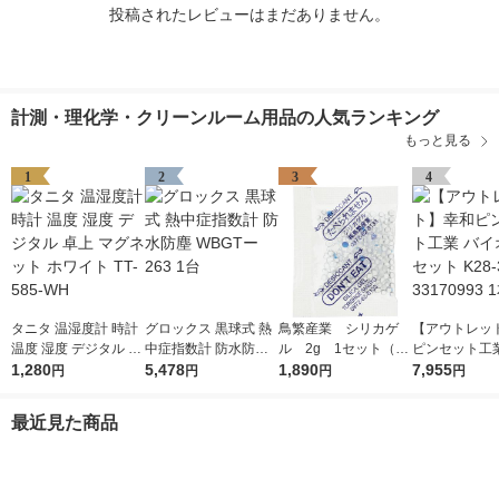
投稿されたレビューはまだありません。
計測・理化学・クリーンルーム用品の人気ランキング
もっと見る
1
2
3
4
タニタ 温湿度計 時計
グロックス 黒球式 熱
鳥繁産業 シリカゲ
【アウトレッ
温度 湿度 デジタル 卓
中症指数計 防水防塵
ル 2g 1セット（50
ピンセット工業
上 マグネット ホワイ
1,280
WBGTー263 1台
5,478
0個：100個入×5袋）
1,890
オピンセット K
7,955
円
円
円
円
ト TT-585-WH
33170993 1本
最近見た商品