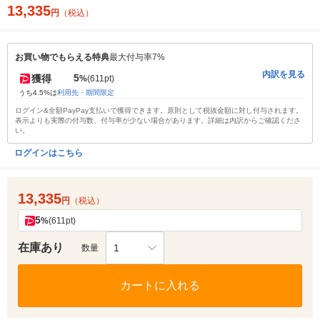
13,335
円
（税込）
お買い物でもらえる特典
最大付与率7%
内訳を見る
5
獲得
%
(611pt)
うち4.5%は
利用先・期間限定
ログイン&全額PayPay支払いで獲得できます。原則として税抜金額に対し付与されます。
表示よりも実際の付与数、付与率が少ない場合があります。詳細は内訳からご確認くださ
い。
ログインはこちら
13,335
円
（税込）
5
%
(611pt)
在庫あり
1
数量
カートに入れる