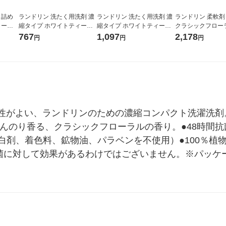
 詰め
ランドリン 洗たく用洗剤 濃
ランドリン 洗たく用洗剤 濃
ランドリン 柔軟剤
ローラ
縮タイプ ホワイトティーの
縮タイプ ホワイトティーの
クラシックフローラ
l（イ
香り 本体 410g 1個 衣料用洗
香り 詰め替え 大容量 720g 1
イズ 1920ml（
767
1,097
2,178
円
円
円
剤 ネイチャーラボ
個 衣料用洗剤 ネイチャーラ
ボ
性がよい、ランドリンのための濃縮コンパクト洗濯洗剤
んのり香る、クラシックフローラルの香り。●48時間抗菌
白剤、着色料、鉱物油、パラベンを不使用）●100％植
ての菌に対して効果があるわけではございません。※パッ