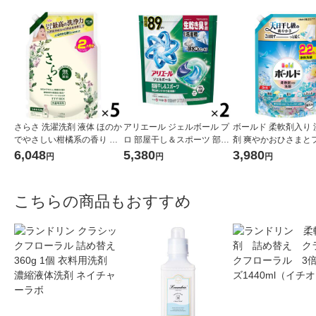
さらさ 洗濯洗剤 液体 ほのか
アリエール ジェルボール プ
ボールド 柔軟剤入り 
でやさしい柑橘系の香り 詰
ロ 部屋干し＆スポーツ 部屋
剤 爽やかおひさまとフレッ
め替え ウルトラジャンボ 14
干しでもさわやかな香り 詰
シュサボンの香り 詰
6,048
5,380
3,980
円
円
円
90g 1セット（1個×5） P＆
め替え テラジャンボ 1セッ
ウルトラジャンボ 1580
G
ト（89粒入×2個） 洗濯洗剤
セット（1個×5） 洗濯
P＆G
＆G
こちらの商品もおすすめ