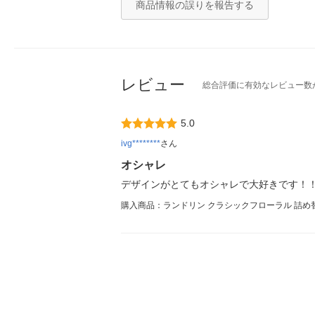
商品情報の誤りを報告する
レビュー
総合評価に有効なレビュー数
5.0
ivg********
さん
オシャレ
デザインがとてもオシャレで大好きです！
購入商品：ランドリン クラシックフローラル 詰め替え