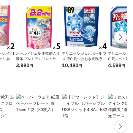
ル 4in1
ボールドジェル 柔軟剤入り
アリエール ジェルボール プ
アリエール 洗濯
サム 詰め
液体 プレミアムブロッサム
ロ 漂白剤つけおき級洗浄 清
白剤レベル洗浄
 1セット
詰め替え ウルトラジャンボ
潔でさわやかな香り 詰め替
くすみ 詰め替
3,980
10,480
4,598
円
円
円
洗濯洗剤 P
1580g 1セット（1個×5） 洗
え テラジャンボサイズ 1セ
ジャンボ 1720
濯洗剤 P＆G
ット（89粒入×4個） 洗濯洗
個×4） P＆G
剤 P＆G