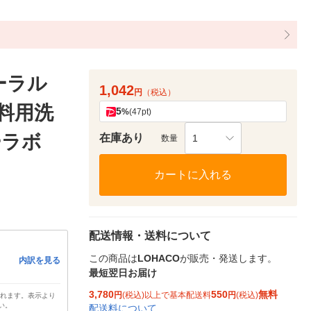
ーラル
1,042
円
（税込）
衣料用洗
5
%
(47pt)
ーラボ
在庫あり
1
数量
カートに入れる
配送情報・送料について
この商品は
LOHACO
が販売・発送します。
内訳を見る
最短翌日お届け
3,780
550
無料
円
(税込)以上で基本配送料
円
(税込)
されます。表示より
い。
配送料について