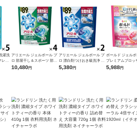
洗濯洗
アリエール ジェルボール プ
アリエール ジェルボール プ
ボールド ジェルボー
ロ 部屋干し＆スポーツ 部屋
ロ 漂白剤つけおき級洗浄 清
プレミアムブロッ
め替え
干しでもさわやかな香り 詰
潔でさわやかな香り 詰め替
替え テラジャンボ
10,480
5,380
5,988
円
円
円
g 1
め替え テラジャンボ 1セッ
え テラジャンボサイズ 1セ
（89粒入×2個） 
洗剤 P
ト（89粒入×4個） 洗濯洗剤
ット（89粒入×2個） 洗濯洗
＆G
P＆G
剤 P＆G