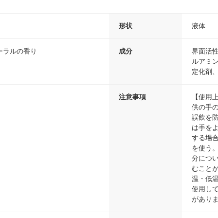
形状
液体
ーラルの香り
成分
界面活性
ルアミ
定化剤
注意事項
【使用
供の手
誤飲を
は手を
する場
を使う
分につ
むこと
温・低
使用し
があり