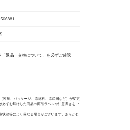
え
9506881
5
ド「返品・交換について」を必ずご確認
様（容量、パッケージ、原材料、原産国など）が変更
は必ずお届けした商品の商品ラベルや注意書きをご
庫状況等により異なる場合がございます。あらかじ