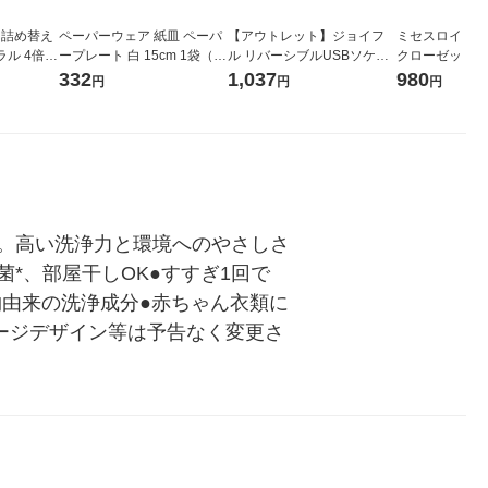
 詰め替え
ペーパーウェア 紙皿 ペーパ
【アウトレット】ジョイフ
ミセスロイド 
ル 4倍サ
ープレート 白 15cm 1袋（5
ル リバーシブルUSBソケッ
クローゼット用 
イチオシ）
0枚入）
ト4.8A J-532 1個
（3個入） 白
332
1,037
980
円
円
円
。高い洗浄力と環境へのやさしさ
*、部屋干しOK●すすぎ1回で
物由来の洗浄成分●赤ちゃん衣類に
ケージデザイン等は予告なく変更さ