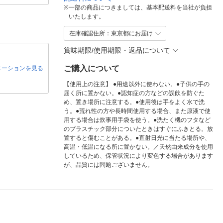
※
一部の商品につきましては、基本配送料を当社が負担
いたします。
在庫確認住所：東京都にお届け
賞味期限/使用期限・返品について
ご購入について
エーションを見る
【使用上の注意】 ●用途以外に使わない。●子供の手の
届く所に置かない。●認知症の方などの誤飲を防ぐた
め、置き場所に注意する。●使用後は手をよく水で洗
う。●荒れ性の方や長時間使用する場合、また原液で使
用する場合は炊事用手袋を使う。●洗たく機のフタなど
のプラスチック部分についたときはすぐにふきとる。放
置すると傷むことがある。●直射日光に当たる場所や、
高温・低温になる所に置かない。／天然由来成分を使用
しているため、保管状況により変色する場合があります
が、品質には問題ございません。