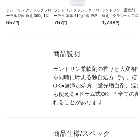
ランドリン クラシックフロ
ランドリン クラシックフロ
ランドリン 柔軟剤
ーラル 詰め替え 360g 1個 衣
ーラル 本体 410g 1個 衣料用
替え クラシックフ
料用洗剤 濃縮液体洗剤 ネ
洗剤 ネイチャーラボ
ル 3倍サイズ1440m
657
767
1,738
円
円
円
イチャーラボ
チオシ）
商品説明
ランドリン柔軟剤の香りと大変相
を同時に叶える独自処方 です。ほ
OK●無添加処方（蛍光増白剤、漂
も使える●ドラム式OK　* 全
れることがあります
商品仕様/スペック