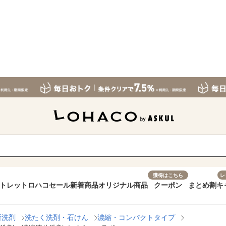
獲得はこちら
レ
トレット
ロハコセール
新着商品
オリジナル商品
クーポン
まとめ割
キ
所洗剤
洗たく洗剤・石けん
濃縮・コンパクトタイプ