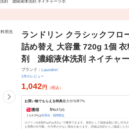
料用洗剤 濃縮液体洗剤 ネイチャーラボ
ランドリン クラシックフロ
詰め替え 大容量 720g 1個 
剤 濃縮液体洗剤 ネイチャ
ブランド：
Laundrin'
1件のレビュー
1,042
円
（税込）
お買い物でもらえる特典
最大付与率7%
5
獲得
%
(47pt)
うち4.5%は
利用先・期間限定
ログイン&全額PayPay支払いで獲得できます。原則として税抜金額に対し付与
も実際の付与数、付与率が少ない場合があります。詳細は内訳からご確認くださ