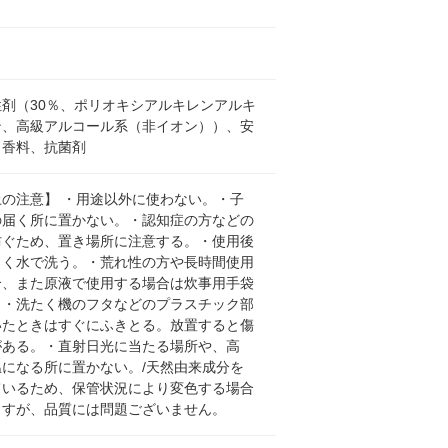
剤（30％、ポリオキシアルキレンアルキ
ン、高級アルコール系（非イオン））、安
、香料、抗菌剤
上の注意】 ・用途以外に使わない。・子
の届く所に置かない。・認知症の方などの
防ぐため、置き場所に注意する。・使用後
よく水で洗う。・荒れ性の方や長時間使用
合、また原液で使用する場合は炊事用手袋
。・洗たく機のフタなどのプラスチック部
いたときはすぐにふきとる。放置すると傷
がある。・直射日光に当たる場所や、高
温になる所に置かない。/天然由来成分を
ているため、保管状況により変色する場合
ますが、品質には問題ございません。