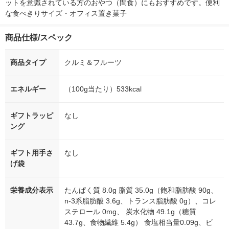
ットを意識されている方のおやつ（間食）にもおすすめです。便利
な食べきりサイズ・オフィス置き菓子
商品仕様/スペック
商品タイプ
クルミ＆フルーツ
エネルギー
（100g当たり）533kcal
ギフトラッピ
なし
ング
ギフト用手さ
なし
げ袋
栄養成分表示
たんぱく質 8.0g 脂質 35.0g（飽和脂肪酸 90g、
n-3系脂肪酸 3.6g、トランス脂肪酸 0g）、コレ
ステロール 0mg、 炭水化物 49.1g（糖質
43.7g、食物繊維 5.4g） 食塩相当量0.09g、ビ