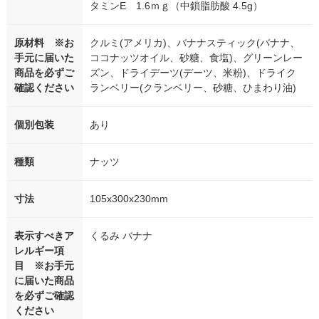
タミンE 1.6ｍｇ（中鎖脂肪酸 4.5g）
原材料 ※お
クルミ(アメリカ)、バナナスティック(バナナ、
手元に届いた
ココナッツオイル、砂糖、食塩)、グリーンレー
商品を必ずご
ズン、ドライデーツ(デーツ、米粉)、ドライク
確認ください
ランベリー(クランベリー、砂糖、ひまわり油)
個別包装
あり
種類
ナッツ
寸法
105x300x230mm
表示すべきア
くるみ バナナ
レルギー項
目 ※お手元
に届いた商品
を必ずご確認
ください