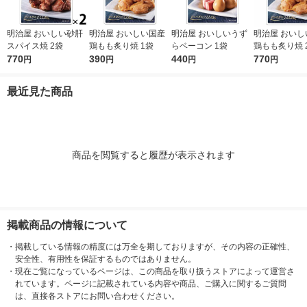
明治屋 おいしい砂肝
明治屋 おいしい国産
明治屋 おいしいうず
明治屋 おいし
スパイス焼 2袋
鶏もも炙り焼 1袋
らベーコン 1袋
鶏もも炙り焼 
770
390
440
770
円
円
円
円
最近見た商品
商品を閲覧すると履歴が表示されます
掲載商品の情報について
・
掲載している情報の精度には万全を期しておりますが、その内容の正確性、
安全性、有用性を保証するものではありません。
・
現在ご覧になっているページは、この商品を取り扱うストアによって運営さ
れています。ページに記載されている内容や商品、ご購入に関するご質問
は、直接各ストアにお問い合わせください。