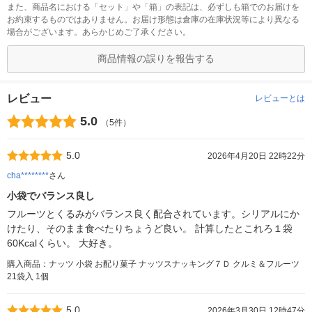
また、商品名における「セット」や「箱」の表記は、必ずしも箱でのお届けを
お約束するものではありません。お届け形態は倉庫の在庫状況等により異なる
場合がございます。あらかじめご了承ください。
商品情報の誤りを報告する
レビュー
レビューとは
5.0
（5件）
5.0
2026年4月20日 22時22分
cha********
さん
小袋でバランス良し
フルーツとくるみがバランス良く配合されています。シリアルにか
けたり、そのまま食べたりちょうど良い。 計算したとこれろ１袋
60Kcalくらい。 大好き。
購入商品：ナッツ 小袋 お配り菓子 ナッツスナッキング７Ｄ クルミ＆フルーツ
21袋入 1個
5.0
2026年3月30日 12時47分