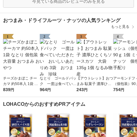
今見ている商品のレビューのみを見る
おつまみ・ドライフルーツ・ナッツの人気ランキング
もっと見る
1
2
3
4
チーズかまぼこ チー
なとり ゴールドパッ
【アウトレット】おつ
アーモンドフ
カマ 約50本入 1袋 な
ク 一度は食べていた
まみ 駄菓子 濃厚ひと
（個包装）90
とり 個包装 大容量 お
839
だきたい おいしいあ
964
くちソースカツ 大
243
ミックスナッ
754
円
円
円
円
つまみ おやつ
たりめ 3袋 おつま
袋 135g 1個 なるみ
装 手配り
み 珍味
物産
LOHACOからのおすすめPRアイテム