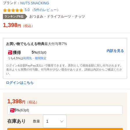
ブランド：
NUTS SNACKING
5.0 （5件のレビュー）
おつまみ・ドライフルーツ・ナッツ
ランキング6位
1,398
円
（税込）
お買い物でもらえる特典
最大付与率7%
内訳を見る
5
獲得
%
(63pt)
うち4.5%は
利用先・期間限定
ログイン&全額PayPay支払いで獲得できます。原則として税抜金額に対し付与されます。
表示よりも実際の付与数、付与率が少ない場合があります。詳細は内訳からご確認くださ
い。
ログインはこちら
1,398
円
（税込）
5
%
(63pt)
在庫あり
1
数量