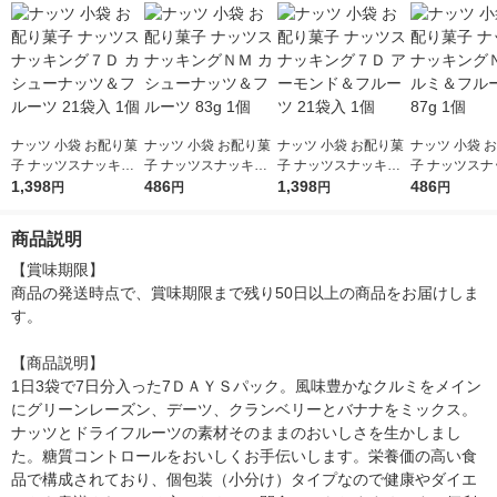
ナッツ 小袋 お配り菓
ナッツ 小袋 お配り菓
ナッツ 小袋 お配り菓
ナッツ 小袋 
子 ナッツスナッキン
子 ナッツスナッキン
子 ナッツスナッキン
子 ナッツスナ
グ７Ｄ カシューナッ
1,398
グＮＭ カシューナッ
486
グ７Ｄ アーモンド＆
1,398
グＮＭ クルミ
486
円
円
円
円
ツ＆フルーツ 21袋入
ツ＆フルーツ 83g 1個
フルーツ 21袋入 1個
ーツ 87g 1個
1個
商品説明
【賞味期限】

商品の発送時点で、賞味期限まで残り50日以上の商品をお届けしま
す。

【商品説明】

1日3袋で7日分入った7ＤＡＹＳパック。風味豊かなクルミをメイン
にグリーンレーズン、デーツ、クランベリーとバナナをミックス。
ナッツとドライフルーツの素材そのままのおいしさを生かしまし
た。糖質コントロールをおいしくお手伝いします。栄養価の高い食
品で構成されており、個包装（小分け）タイプなので健康やダイエ