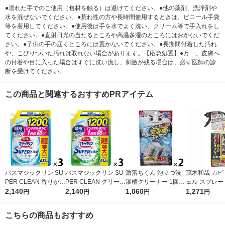
●濡れた手でのご使用（包材を触る）は避けてください。●他の薬剤、洗浄剤や
水を混ぜないでください。●荒れ性の方や長時間使用するときは、ビニール手袋
等を着用してください。●使用後は手を水でよく洗い、クリーム等で手入れをし
てください。●直射日光の当たるところや高温多湿のところにはおかないでくだ
さい。●子供の手の届くところには置かないでください。●長期間付着した汚れ
や、こびりついた汚れは取れない場合があります。【応急処置】●万一、皮膚へ
の付着や目に入った場合はすぐに洗い流し、刺激が残る場合は、必ず医師の診
断を受けてください。
この商品と関連するおすすめPRアイテム
バスマジックリン SU
バスマジックリン SU
激落ちくん 泡立つ洗
茂木和哉 カビ 
PER CLEAN 香りが残
PER CLEAN グリーン
濯槽クリーナー 1回分
ェル スプレー 
らない 詰め替え 超特
2,140
ハーブ 詰め替え 超特
2,140
120g 1セット（2個）
1,060
0ml レック
1,271
円
円
円
円
大 1200ml 1セット
大 1200ml 1セット
レック
（3個） 花王
（3個） 花王
こちらの商品もおすすめ