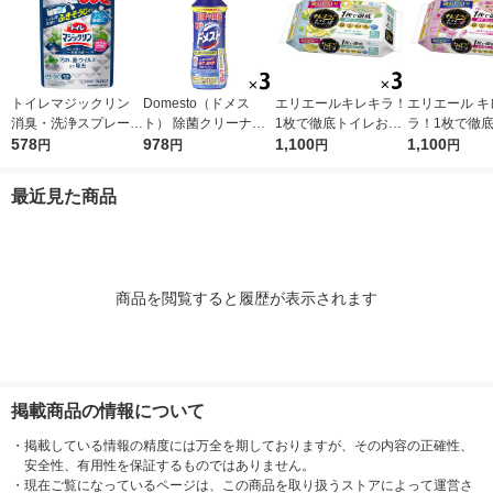
トイレマジックリン
Domesto（ドメス
エリエールキレキラ！
エリエール キ
消臭・洗浄スプレー
ト） 除菌クリーナー
1枚で徹底トイレお掃
ラ！1枚で徹
除菌・抗菌 クリーン
578
本体 500ml １セット
978
除シート シトラスミ
1,100
おそうじシート
1,100
円
円
円
円
ミント 詰め替え 800
（3本） 【ウイルス対
ント 詰替 1セット（3
ズ 詰め替え 
ml 大容量 1個 花王
策】【次亜塩素酸ナト
個）除菌99.9％ 大王
（3パック） 除
最近見た商品
リウム】 ユニリーバ
製紙（イチオシ）
9％・消臭・
臭 大王製紙
商品を閲覧すると履歴が表示されます
掲載商品の情報について
・
掲載している情報の精度には万全を期しておりますが、その内容の正確性、
安全性、有用性を保証するものではありません。
・
現在ご覧になっているページは、この商品を取り扱うストアによって運営さ