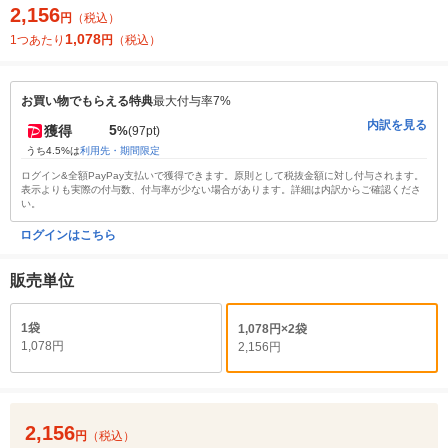
2,156
円
（税込）
1,078
1つあたり
円
（税込）
お買い物でもらえる特典
最大付与率7%
内訳を見る
5
獲得
%
(97pt)
うち4.5%は
利用先・期間限定
ログイン&全額PayPay支払いで獲得できます。原則として税抜金額に対し付与されます。
表示よりも実際の付与数、付与率が少ない場合があります。詳細は内訳からご確認くださ
い。
ログインはこちら
販売単位
1袋
1,078円×2袋
1,078円
2,156円
2,156
円
（税込）