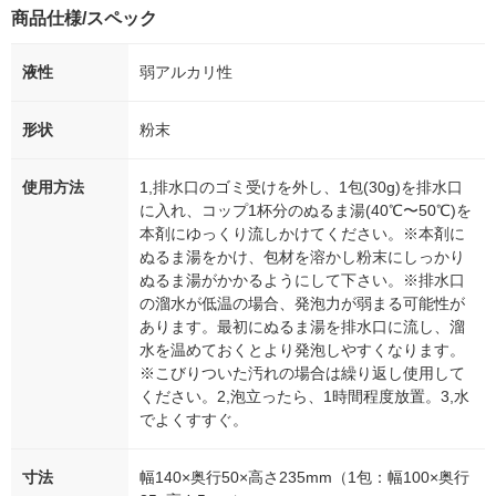
商品仕様/スペック
液性
弱アルカリ性
形状
粉末
使用方法
1,排水口のゴミ受けを外し、1包(30g)を排水口
に入れ、コップ1杯分のぬるま湯(40℃〜50℃)を
本剤にゆっくり流しかけてください。※本剤に
ぬるま湯をかけ、包材を溶かし粉末にしっかり
ぬるま湯がかかるようにして下さい。※排水口
の溜水が低温の場合、発泡力が弱まる可能性が
あります。最初にぬるま湯を排水口に流し、溜
水を温めておくとより発泡しやすくなります。
※こびりついた汚れの場合は繰り返し使用して
ください。2,泡立ったら、1時間程度放置。3,水
でよくすすぐ。
寸法
幅140×奥行50×高さ235mm（1包：幅100×奥行