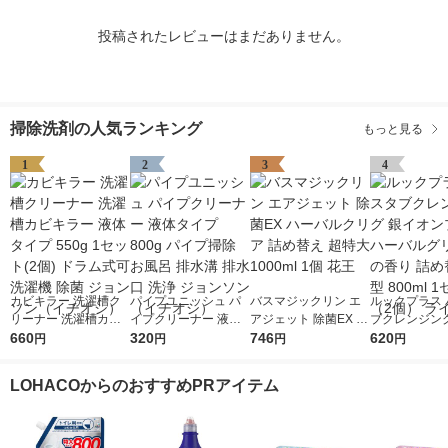
投稿されたレビューはまだありません。
掃除洗剤の人気ランキング
もっと見る
1
2
3
4
カビキラー 洗濯槽ク
パイプユニッシュ パ
バスマジックリン エ
ルックプラス 
リーナー 洗濯槽カビ
イプクリーナー 液体
アジェット 除菌EX ハ
ブクレンジング
キラー 液体タイプ 55
660
タイプ 800g パイプ掃
320
ーバルクリア 詰め替
746
オンプラス ハ
620
円
円
円
円
0g 1セット(2個) ドラ
除 お風呂 排水溝 排水
え 超特大 1000ml 1個
グリーンの香り
ム式可 洗濯機 除菌 ジ
口 洗浄 ジョンソン
花王
替え 大型 800
LOHACOからのおすすめPRアイテム
ョンソン（イチオシ）
（イチオシ）
ット（2個） 