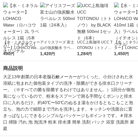
【水・ミネラルウォー
アイリスフーズ 富士
UCC上島珈琲 UCC T
【水・ミネラ
ター】LOHACO Wate
山の強炭酸水 ラベル
OTONOU（トトノ
ター】LOHACO
r（ロハコウォータ
490
レス 500ml 1箱（24
1,420
ウ） by BLACK無糖 5
1,284
r 410ml 1箱
1,450
円
円
円
円
ー）2L ラベルレス 1
本入）
00ml 1セット（6本）
入）ラベルレ
箱（5本入）（イチオ
オシ） オリジ
商品説明
シ） オリジナル
大正13年創業の日本老舗石鹸メーカーがつくった、小分けされた水
溶紙に包まれた個包装タイプの洗浄・除菌ができる排水口クリーナ
ー。（※すべての菌を除菌するわけではありません。）1回分が個包
装になっているので、粉末をスプーンで測る手間なくポンッと排水
口に入れるだけ。約40℃〜50℃のぬるま湯をかけるともこもこと泡
立ち、泡の力で細部まで汚れを洗浄します。キッチンや洗面台に置
きっぱなしにできるシンプルなパッケージもポイントです。＃排水
口 掃除 汚れ 泡 泡洗浄 粉末 排水溝 簡単 洗剤 パック 浴室 洗面所 家
庭