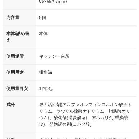
85×高さ5mm）
内容量
5個
本体/詰め替
本体
え
使用場所
キッチン・台所
使用用途
排水溝
使用量目安
1回1包
成分
界面活性剤(アルファオレフィンスルホン酸ナト
リウム、ラウリル硫酸ナトリウム、脂肪酸カリ
ウム)、酸化剤(過炭酸塩)、アルカリ剤(重炭酸
塩)、発泡調整剤(コハク酸)