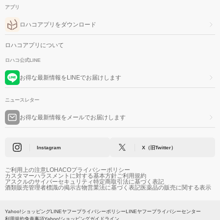
アプリ
ロハコアプリをダウンロード
ロハコアプリについて
ロハコ公式LINE
お得な最新情報をLINEでお届けします
ニュースレター
お得な最新情報をメールでお届けします
Instagram
X（旧Twitter）
ご利用上の注意
LOHACOプライバシーポリシー
カスタマーハラスメントに対する基本方針
ご利用規約
アスクルのサイバーセキュリティ
特定商取引法に基づく表記
酒類販売管理者標識の掲示
古物営業法に基づく表記
医薬品の販売に関する表示
Yahoo!ショッピング
LINEヤフープライバシーポリシー
LINEヤフープライバシーセンター
利用規約
免責事項
Yahoo!ショッピングガイドライン