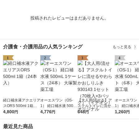
投稿されたレビューはまだありません。
介護食・介護用品の人気ランキング
もっと見る
1
2
3
4
経口補水液アクエリア
オーエスワン（OS-
【大人用/流せる】ア
オーエスワン（
スORS 500ml 1箱（2
1） 経口補水液 500m
スクルトイレに流せる
1） 経口補水液
4本入）
4,800
L 1ケース（24本） 大
4,776
やわらかおしりふき 9
648
L 1セット（6
1,260
円
円
円
円
塚製薬工場
30143 1セット（70枚
塚製薬工場
入×3パック）（イチ
最近見た商品
オシ） オリジナル