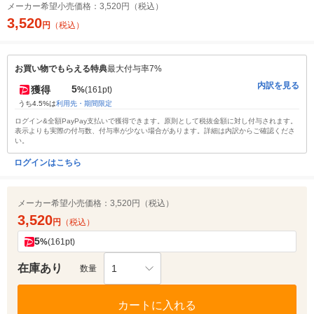
メーカー希望小売価格：
3,520円（税込）
3,520
円
（税込）
お買い物でもらえる特典
最大付与率7%
内訳を見る
5
獲得
%
(161pt)
うち4.5%は
利用先・期間限定
ログイン&全額PayPay支払いで獲得できます。原則として税抜金額に対し付与されます。
表示よりも実際の付与数、付与率が少ない場合があります。詳細は内訳からご確認くださ
い。
ログインはこちら
メーカー希望小売価格：
3,520円（税込）
3,520
円
（税込）
5
%
(161pt)
在庫あり
1
数量
カートに入れる