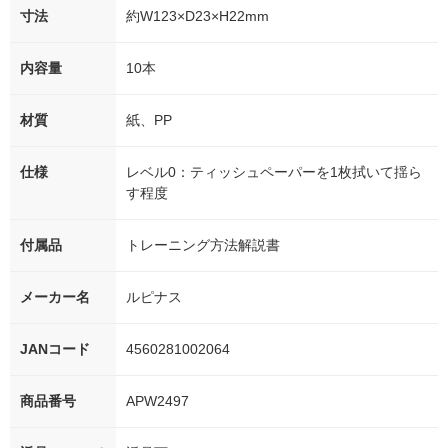
寸法
約W123×D23×H22mm
内容量
10本
材質
紙、PP
仕様
レベル0：ティッシュペーパーを1枚拭いて揺ら
す程度
付属品
トレーニング方法解説書
メーカー名
ルピナス
JANコード
4560281002064
商品番号
APW2497