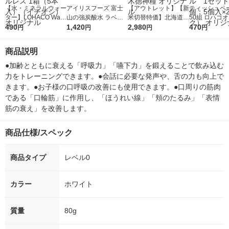
【水・ミネラルウォー
アイリスフーズ 富士
【アウトレット】【新
ティッシュペー
ター】LOHACO Wate
山の強炭酸水 ラベル
米切替特価】北海道産
50組 ロハコ
r（ロハコウォータ
490
レス 500ml 1箱（24
1,420
ななつぼし 無洗米 5k
2,980
ルソフトパッ
470
円
円
円
円
ー）2L ラベルレス 1
本入）
g 1袋 令和7年産 米 木
シュ フィオナ
箱（5本入）（イチオ
徳神糧 オリジナル
ナル 1セット
商品説明
シ） オリジナル
個：5個入×2
オリジナル
●加齢とともに衰える「呼吸力」「嚥下力」を鍛えることで飲み込む
力をトレーニングできます。●会話に必要な発声や、舌の力も向上で
きます。●お子様の口呼吸の改善にも使用できます。●口周りの筋肉
である「口輪筋」に作用し、「ほうれい線」「頬のたるみ」「表情
筋の衰え」を改善します。
商品仕様/スペック
商品タイプ
レベル0
カラー
ホワイト
質量
80g