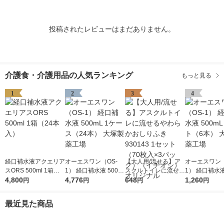
投稿されたレビューはまだありません。
介護食・介護用品の人気ランキング
もっと見る
1
2
3
4
経口補水液アクエリア
オーエスワン（OS-
【大人用/流せる】ア
オーエスワン（
スORS 500ml 1箱（2
1） 経口補水液 500m
スクルトイレに流せる
1） 経口補水液
4本入）
4,800
L 1ケース（24本） 大
4,776
やわらかおしりふき 9
648
L 1セット（6
1,260
円
円
円
円
塚製薬工場
30143 1セット（70枚
塚製薬工場
入×3パック）（イチ
最近見た商品
オシ） オリジナル