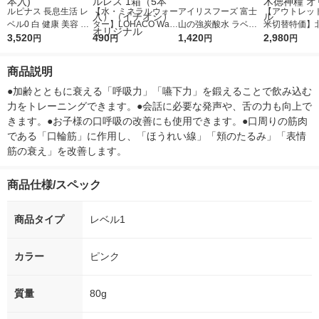
ルピナス 長息生活 レ
【水・ミネラルウォー
アイリスフーズ 富士
【アウトレッ
ベル0 白 健康 美容 ト
ター】LOHACO Wate
山の強炭酸水 ラベル
米切替特価】
レーニング リハビリ
3,520
r（ロハコウォータ
490
レス 500ml 1箱（24
1,420
ななつぼし 無洗
2,980
円
円
円
円
口呼吸防止 T09775 1
ー）2L ラベルレス 1
本入）
g 1袋 令和7年
箱(10本入)
箱（5本入）（イチオ
徳神糧 オリジ
商品説明
シ） オリジナル
●加齢とともに衰える「呼吸力」「嚥下力」を鍛えることで飲み込む
力をトレーニングできます。●会話に必要な発声や、舌の力も向上で
きます。●お子様の口呼吸の改善にも使用できます。●口周りの筋肉
である「口輪筋」に作用し、「ほうれい線」「頬のたるみ」「表情
筋の衰え」を改善します。
商品仕様/スペック
商品タイプ
レベル1
カラー
ピンク
質量
80g