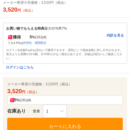
メーカー希望小売価格：
3,520円（税込）
3,520
円
（税込）
お買い物でもらえる特典
最大付与率7%
内訳を見る
5
獲得
%
(161pt)
うち4.5%は
利用先・期間限定
ログイン&全額PayPay支払いで獲得できます。原則として税抜金額に対し付与されます。
表示よりも実際の付与数、付与率が少ない場合があります。詳細は内訳からご確認くださ
い。
ログインはこちら
メーカー希望小売価格：
3,520円（税込）
3,520
円
（税込）
5
%
(161pt)
在庫あり
1
数量
カートに入れる