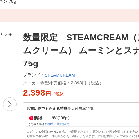
ン 75g
数量限定 STEAMCREAM
ムクリーム） ムーミンとス
75g
ブランド：
STEAMCREAM
メーカー希望小売価格：
2,398円（税込）
2,398
円
（税込）
お買い物でもらえる特典
最大付与率11%
5
獲得
%
(108pt)
うち4.5%は
利用先・期間限定
ログイン&全額PayPay支払いで獲得できます。原則として税抜金額に対し付与
も実際の付与数、付与率が少ない場合があります。詳細は内訳からご確認くださ