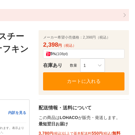
（スチー
メーカー希望小売価格：
2,398円（税込）
2,398
円
（税込）
ナフキン
5
%
(108pt)
在庫あり
1
数量
カートに入れる
配送情報・送料について
内訳を見る
この商品は
LOHACO
が販売・発送します。
最短翌日お届け
されます。表示より
い。
3,780
550
無料
円
(税込)以上で基本配送料
円
(税込)