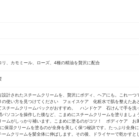
ロリ、カモミール、ローズ、4種の精油を贅沢に配合
髪
方設計されたスチームクリームを、贅沢にボディ、ヘアにも。これ一つ
リの使い方を見つけてください フェイスケア 化粧水で肌を整えたあ
てスチームクリームパックがおすすめ。 ハンドケア 石けんで手を洗
間パソコンを操作した後など、こまめにスチームクリームを塗りましょ
リームがしっかり補います。こまめに塗るのがコツ！ ボディケア お
内に保湿クリームを塗るのが全身を美しく保つ秘訣です。たっぷり全身
チームクリームを髪全体に伸ばします。その後、ドライヤーで乾かすと