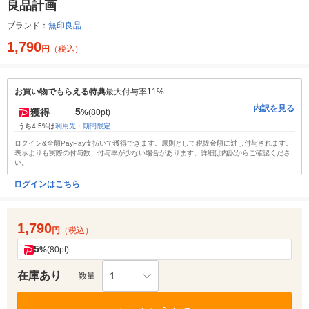
良品計画
ブランド：
無印良品
1,790
円
（税込）
お買い物でもらえる特典
最大付与率11%
内訳を見る
5
獲得
%
(80pt)
うち4.5%は
利用先・期間限定
ログイン&全額PayPay支払いで獲得できます。原則として税抜金額に対し付与されます。
表示よりも実際の付与数、付与率が少ない場合があります。詳細は内訳からご確認くださ
い。
ログインはこちら
1,790
円
（税込）
5
%
(80pt)
在庫あり
1
数量