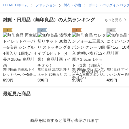
LOHACOホーム
ファッション
財布・小物
ポーチ・バッグインバッ
雑貨・日用品（無印良品）の人気ランキング
もっと見る
1
2
3
4
無印良品 再生紙トイ
無印良品 浅型水切り
無印良品 ウレタンフ
無印良品 すべ
レットペーパー5倍巻
ネット 30枚入り スト
ォーム三層スポンジ
いハンガー 約幅
シングル 4個入り 1個
699
ッキングタイプ 1セッ
396
グレー 3個入 約幅6×
598
10本組 良品
499
円
円
円
円
あたり長さ250m 良品
ト（4袋） 良品計画
奥行12×厚さ3.5cm 1
計画
（イチオシ）
セット（1袋（3個
最近見た商品
入）×2） 良品計画
（イチオシ）
商品を閲覧すると履歴が表示されます