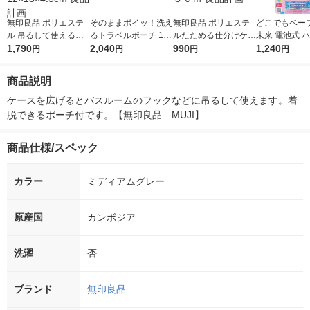
無印良品 ポリエステ
そのままポイッ！洗え
無印良品 ポリエステ
どこでもベープ
ル 吊るして使える着
るトラベルポーチ 1セ
ルたためる仕分けケー
未来 電池式 
脱ポーチ付ケース 黒
1,790
ット（3個）
2,040
ス カーキ Ｓ 約２０×
990
ティ 1個 虫よ
1,240
円
円
円
円
約12×18×4.5cm 良品
２６×１０ｃｍ 良品計
害虫用 フマキ
計画
画
商品説明
ケースを広げるとバスルームのフックなどに吊るして使えます。着
脱できるポーチ付です。【無印良品　MUJI】
商品仕様/スペック
カラー
ミディアムグレー
原産国
カンボジア
洗濯
否
ブランド
無印良品