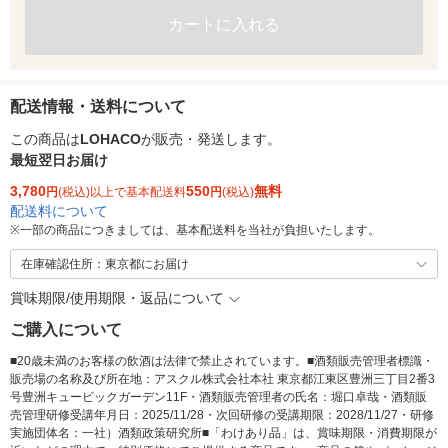
カートに入れる
配送情報・送料について
この商品は
LOHACO
が販売・発送します。
最短翌日お届け
3,780
550
無料
円
(税込)以上で基本配送料
円
(税込)
配送料について
※
一部の商品につきましては、基本配送料を当社が負担いたします。
在庫確認住所：東京都にお届け
賞味期限/使用期限・返品について
ご購入について
■20歳未満のお客様の飲酒は法律で禁止されています。■酒類販売管理者標識・
販売場の名称及び所在地：アスクル株式会社本社 東京都江東区豊洲三丁目2番3
号豊洲キュービックガーデン11F・酒類販売管理者の氏名：堀口卓哉・酒類販
売管理研修受講年月日：2025/11/28・次回研修の受講期限：2028/11/27・研修
実施団体名：一社）酒類政策研究所■「わけあり品」は、賞味期限・消費期限が