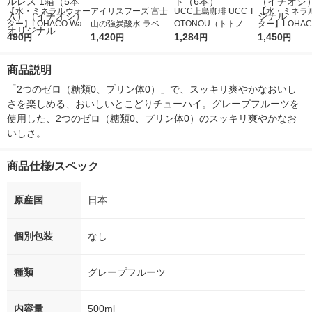
【水・ミネラルウォー
アイリスフーズ 富士
UCC上島珈琲 UCC T
【水・ミネラ
ター】LOHACO Wate
山の強炭酸水 ラベル
OTONOU（トトノ
ター】LOHACO
r（ロハコウォータ
490
レス 500ml 1箱（24
1,420
ウ） by BLACK無糖 5
1,284
r 410ml 1箱
1,450
円
円
円
円
ー）2L ラベルレス 1
本入）
00ml 1セット（6本）
入）ラベルレ
箱（5本入）（イチオ
オシ） オリジ
商品説明
シ） オリジナル
「2つのゼロ（糖類0、プリン体0）」で、スッキリ爽やかなおいし
さを楽しめる、おいしいとこどりチューハイ。グレープフルーツを
使用した、2つのゼロ（糖類0、プリン体0）のスッキリ爽やかなお
いしさ。
商品仕様/スペック
原産国
日本
個別包装
なし
種類
グレープフルーツ
内容量
500ml