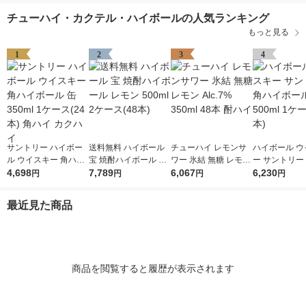
チューハイ・カクテル・ハイボールの人気ランキング
もっと見る
1
2
3
4
サントリー ハイボー
送料無料 ハイボール
チューハイ レモンサ
ハイボール ウ
ル ウイスキー 角ハイ
宝 焼酎ハイボール レ
ワー 氷結 無糖 レモン
ー サントリー
ボール 缶 350ml 1ケ
4,698
モン 500ml 2ケース(4
7,789
Alc.7% 350ml 48本 酎
6,067
ボール 缶 500
6,230
円
円
円
円
ース(24本) 角ハイ カ
8本)
ハイ
ース(24本)
クハイ
最近見た商品
商品を閲覧すると履歴が表示されます