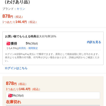
（わけあり品）
ブランド：
キリン
878
円
（税込）
146.4
1つあたり
円
（税込）
お買い物でもらえる特典
最大付与率16%
内訳を見る
5
獲得
%
(38pt)
うち4.5%は
利用先・期間限定
ログイン&全額PayPay支払いで獲得できます。原則として税抜金額に対し付与されます。
表示よりも実際の付与数、付与率が少ない場合があります。詳細は内訳からご確認くださ
い。
ログインはこちら
878
円
（税込）
146.4
1つあたり
円
（税込）
5
%
(38pt)
在庫切れ