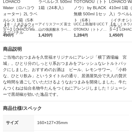
【水・ミネラルウォー
アイリスフーズ 富士
UCC上島珈琲 UCC T
【水・ミネラ
ター】LOHACO Wate
山の強炭酸水 ラベル
OTONOU（トトノ
ター】LOHACO
r（ロハコウォータ
490
レス 500ml 1箱（24
1,420
ウ） by BLACK無糖 5
1,284
r 410ml 1箱
1,450
円
円
円
円
ー）2L ラベルレス 1
本入）
00ml 1セット（6本）
入）ラベルレ
箱（5本入）（イチオ
オシ） オリジ
商品説明
シ） オリジナル
ご当地のおつまみを久世福オリジナルにアレンジ「横丁酒場編　宮
城」。ひとり分のしっとり系おつまみをフレッシュなレトルトパッ
クにしました。おすすめのお酒は　ビール、レモンサワー。「小粋
な、ひとり飲み」というタイトルの通り、居酒屋気分で大人の贅沢
な時間を過ごしていただけるようなおつまみを開発しました。牛た
んつくねは仙台名物牛たんをつくねにアレンジしました！ジューシ
ーで黒胡椒が効いた逸品です。
商品仕様/スペック
サイズ
160×127×35mm