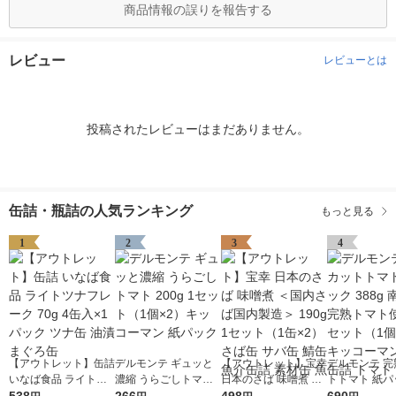
商品情報の誤りを報告する
レビュー
レビューとは
投稿されたレビューはまだありません。
缶詰・瓶詰の人気ランキング
もっと見る
1
2
3
4
【アウトレット】缶詰
デルモンテ ギュッと
【アウトレット】宝幸
デルモンテ 完
いなば食品 ライトツ
濃縮 うらごしトマト
日本のさば 味噌煮 ＜
トトマト 紙パッ
ナフレーク 70g 4缶入
200g 1セット（1個×
国内さば国内製造＞ 1
8g 南欧産完