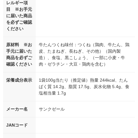
レルギー項
目 ※お手元
に届いた商品
を必ずご確認
ください
原材料 ※お
牛たんつくね味付：つくね（鶏肉、牛たん、鶏
手元に届いた
皮、たまねぎ、長ねぎ、その他）（国内製
商品を必ずご
造）、食塩、黒こしょう、（一部に小麦・牛
確認ください
肉・ゼラチン・大豆・鶏肉を含む）
栄養成分表示
1袋100g当たり（推定値）熱量 244kcal、たん
ぱく質 14.2g、脂質 17.5g、炭水化物 5.4g、食
塩相当量 1.7g
メーカー名
サンクゼール
JANコード