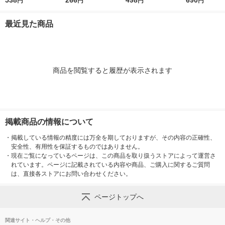
538
266
498
690
円
円
円
円
×1パック ツナ缶 油漬
2）キッコーマン 紙パ
90g 1セット（1缶×
使用 1セット
まぐろ缶
ック
2） さば缶 サバ缶 鯖
3）キッコーマ
最近見た商品
缶 魚介缶詰 素材缶 魚
缶詰 トマト
商品を閲覧すると履歴が表示されます
掲載商品の情報について
・
掲載している情報の精度には万全を期しておりますが、その内容の正確性、
安全性、有用性を保証するものではありません。
・
現在ご覧になっているページは、この商品を取り扱うストアによって運営さ
れています。ページに記載されている内容や商品、ご購入に関するご質問
は、直接各ストアにお問い合わせください。
ページトップへ
関連サイト・ヘルプ・その他