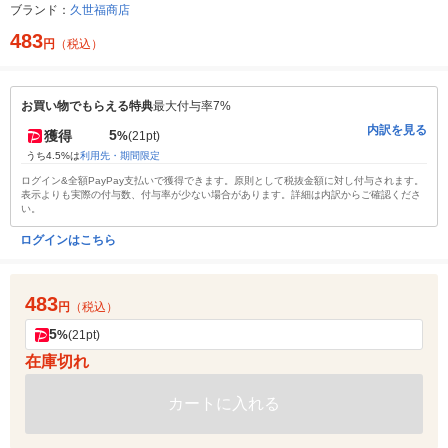
ブランド：
久世福商店
483
円
（税込）
お買い物でもらえる特典
最大付与率7%
内訳を見る
5
獲得
%
(21pt)
うち4.5%は
利用先・期間限定
ログイン&全額PayPay支払いで獲得できます。原則として税抜金額に対し付与されます。
表示よりも実際の付与数、付与率が少ない場合があります。詳細は内訳からご確認くださ
い。
ログインはこちら
483
円
（税込）
5
%
(21pt)
在庫切れ
カートに入れる