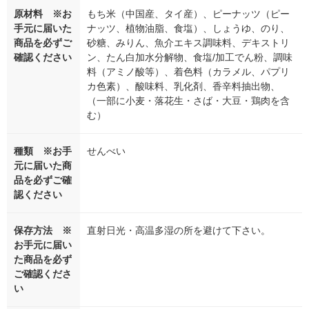
原材料 ※お
もち米（中国産、タイ産）、ピーナッツ（ピー
手元に届いた
ナッツ、植物油脂、食塩）、しょうゆ、のり、
商品を必ずご
砂糖、みりん、魚介エキス調味料、デキストリ
確認ください
ン、たん白加水分解物、食塩/加工でん粉、調味
料（アミノ酸等）、着色料（カラメル、パプリ
カ色素）、酸味料、乳化剤、香辛料抽出物、
（一部に小麦・落花生・さば・大豆・鶏肉を含
む）
種類 ※お手
せんべい
元に届いた商
品を必ずご確
認ください
保存方法 ※
直射日光・高温多湿の所を避けて下さい。
お手元に届い
た商品を必ず
ご確認くださ
い