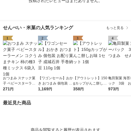
投稿されたレビューはまだありません。
せんべい・米菓の人気ランキング
もっと見る
1
2
3
4
おつまみ スナック菓
【ワゴンセール】おか
【アウトレット】150
亀田製菓 海苔
子 ベビースターラー
き おつまみ 個包装 お
gカップがんこ餅しお
ック 3袋 
メン コクうまチキン
271
配り菓子 成城石井 手
1,169
味 1セット 1個
358
み せんべい
973
円
円
円
円
柿の種3種ミックス 6
巻納豆 110g 1個
袋入 1個
最近見た商品
商品を閲覧すると履歴が表示されます