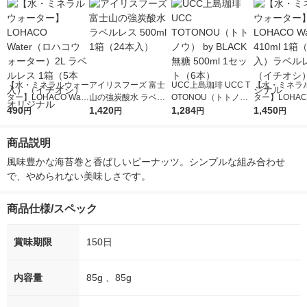
【水・ミネラルウォー
アイリスフーズ 富士
UCC上島珈琲 UCC T
【水・ミネラ
ター】LOHACO Wate
山の強炭酸水 ラベル
OTONOU（トトノ
ター】LOHACO
r（ロハコウォータ
490
レス 500ml 1箱（24
1,420
ウ） by BLACK無糖 5
1,284
r 410ml 1箱
1,450
円
円
円
円
ー）2L ラベルレス 1
本入）
00ml 1セット（6本）
入）ラベルレ
箱（5本入）（イチオ
オシ） オリジ
商品説明
シ） オリジナル
風味豊かな海苔巻と香ばしいピーナッツ。シンプルな組み合わせ
で、やめられない美味しさです。
商品仕様/スペック
賞味期限
150日
内容量
85g 、85g