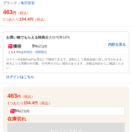
ブランド：
亀田製菓
463
円
（税込）
154.4
1つあたり
円
（税込）
お買い物でもらえる特典
最大付与率16%
内訳を見る
5
獲得
%
(21pt)
うち4.5%は
利用先・期間限定
ログイン&全額PayPay支払いで獲得できます。原則として税抜金額に対し付与されます。
表示よりも実際の付与数、付与率が少ない場合があります。詳細は内訳からご確認くださ
い。
ログインはこちら
463
円
（税込）
154.4
1つあたり
円
（税込）
5
%
(21pt)
在庫切れ
カートに入れる