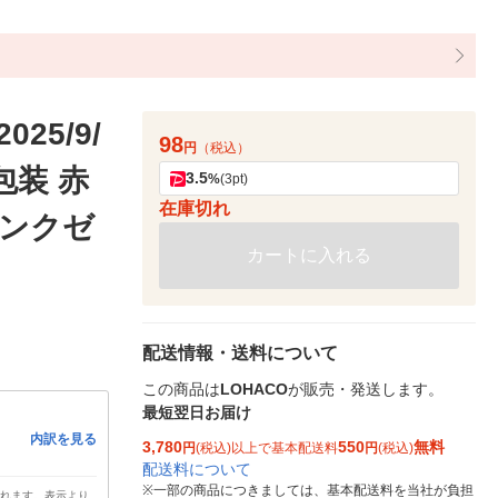
5/9/
98
円
（税込）
包装 赤
3.5
%
(3pt)
在庫切れ
サンクゼ
カートに入れる
配送情報・送料について
この商品は
LOHACO
が販売・発送します。
最短翌日お届け
内訳を見る
3,780
550
無料
円
(税込)以上で基本配送料
円
(税込)
配送料について
※
一部の商品につきましては、基本配送料を当社が負担
されます。表示より