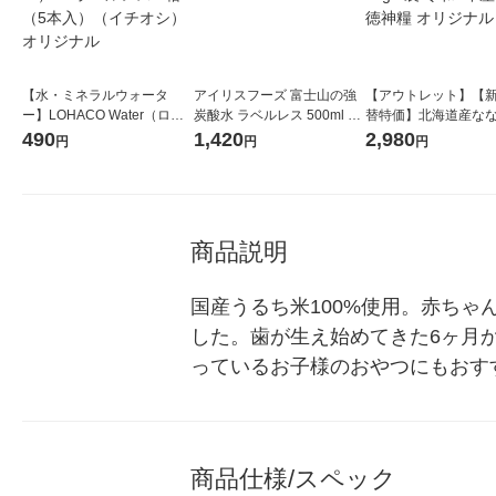
【水・ミネラルウォータ
アイリスフーズ 富士山の強
【アウトレット】【
ー】LOHACO Water（ロハ
炭酸水 ラベルレス 500ml 1
替特価】北海道産な
コウォーター）2L ラベルレ
箱（24本入）
し 無洗米 5kg 1袋 
490
1,420
2,980
円
円
円
ス 1箱（5本入）（イチオ
米 木徳神糧 オリジナ
シ） オリジナル
商品説明
国産うるち米100%使用。赤ち
した。歯が生え始めてきた6ヶ月
っているお子様のおやつにもおす
商品仕様/スペック