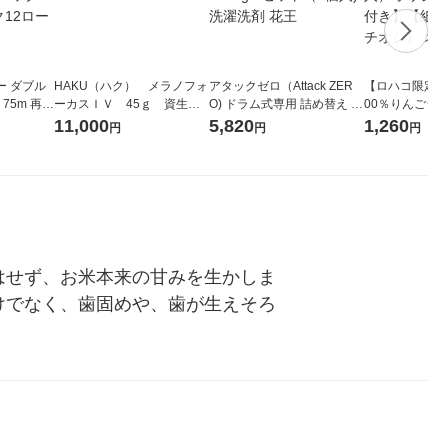
ー ダブル
HAKU（ハク） メラノフォ
アタックゼロ（Attack ZER
【ロハコ限定】
生
ーカスＩＶ 45ｇ 資生
O) ドラム式専用 詰め替え メ
00％りんごジュー
ィフラワー
堂 おまけ付き
ガジャンボ 2300g 1セット
箱（18本入）
11,000
5,820
1,260
円
円
円
パック12
（2個入) 洗濯洗剤 花王
【クイズ付き】
り
ク】（イチオシ
ル
はせず、お米本来の甘みを生かしま
けでなく、歯固めや、歯が生えそろ