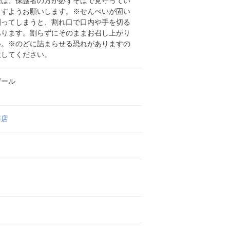
際は、保護者の方が必ずそばで見守ってい
ますようお願いします。※せんべいが固い
割ってしまうと、割れ口で口内や手を切る
あります。割らずにそのままお召し上がり
い。※のどに詰まらせる恐れがありますの
意してください。
ゼール
商店