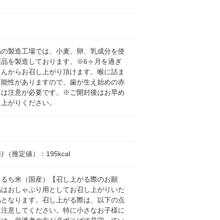
品の製造工場では、小麦、卵、乳成分を使
製品を製造しております。※6ヶ月を過ぎ
ゃんからお召し上がり頂けます。喉に詰ま
可能性がありますので、歯が生え始めの赤
には注意が必要です。※ご開封後はお早め
し上がりください。
り（推定値）：195kcal
うるち米（国産）【召し上がる際のお願
品はおしゃぶり用としてお召し上がりいた
品となります。召し上がる際は、以下の点
に注意してください。特に小さなお子様に