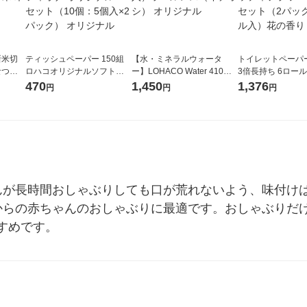
新米切
ティッシュペーパー 150組
【水・ミネラルウォータ
トイレットペーパ
なつぼ
ロハコオリジナルソフトパ
ー】LOHACO Water 410ml
3倍長持ち 6ロール 75m 再
令和7年産
ックティッシュ フィオナ オ
1箱（20本入）ラベルレス
紙配合 スコッテ
470
1,450
1,376
円
円
円
ル
リジナル 1セット（10個：
（イチオシ） オリジナル
パック 1セット（2
5個入×2パック） オリジナ
ロール入）花の香
ル
ゃんが長時間おしゃぶりしても口が荒れないよう、味付け
からの赤ちゃんのおしゃぶりに最適です。おしゃぶりだ
すめです。