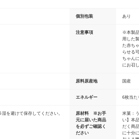
個別包装
あり
注意事項
※本製
用した
た赤ち
らせる
ちゃん
にお召
原料原産地
国産
エネルギー
6枚当た
多湿を避けて保存してください。
原材料 ※お手
米菓：
元に届いた商品
い】本
を必ずご確認く
だく商
ださい
に十分