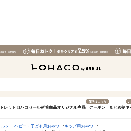
獲得はこちら
レ
トレット
ロハコセール
新着商品
オリジナル商品
クーポン
まとめ割
キ
ミルク
ベビー・子ども用おやつ
キッズ用おやつ