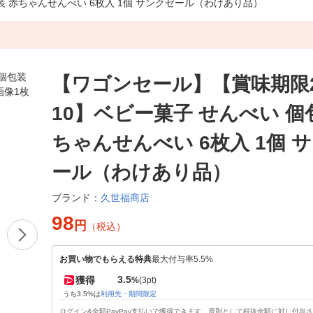
包装 赤ちゃんせんべい 6枚入 1個 サンクゼール（わけあり品）
【ワゴンセール】【賞味期限202
10】ベビー菓子 せんべい 個
ちゃんせんべい 6枚入 1個 
ール（わけあり品）
久世福商店
ブランド：
98
円
（税込）
お買い物でもらえる特典
最大付与率5.5%
3.5
獲得
%
(3pt)
うち3.5%は
利用先・期間限定
ログイン&全額PayPay支払いで獲得できます。原則として税抜金額に対し付与