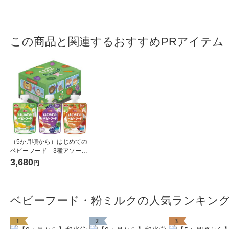
この商品と関連するおすすめPRアイテム
（5か月頃から）はじめての
ベビーフード 3種アソート
（18袋セット）1個 森永乳
3,680
円
業 日本国内製造 パウチ 離乳
食
ベビーフード・粉ミルクの人気ランキン
1
2
3