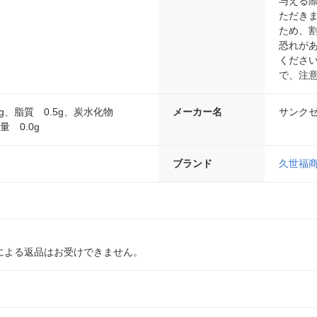
与える
ただき
ため、
恐れが
くださ
で、注
3g、脂質 0.5g、炭水化物
メーカー名
サンク
量 0.0g
ブランド
久世福
による返品はお受けできません。