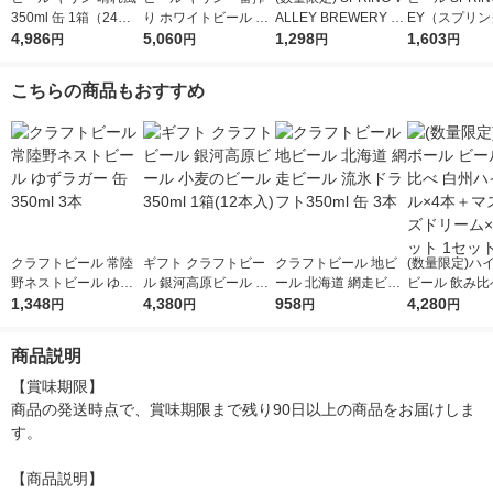
350ml 缶 1箱（24
り ホワイトビール 缶
ALLEY BREWERY B
EY（スプリ
本） 缶ビール
4,986
350ml 1ケース(24本)
5,060
REWERS LINE#1デ
1,298
ー） 豊潤 496 
1,603
円
円
円
円
ィップホップ BRAVO
6本 クラフト
330ml 3本
こちらの商品もおすすめ
クラフトビール 常陸
ギフト クラフトビー
クラフトビール 地ビ
(数量限定)ハ
野ネストビール ゆず
ル 銀河高原ビール 小
ール 北海道 網走ビー
ビール 飲み比
ラガー 缶 350ml 3本
1,348
麦のビール 350ml 1箱
4,380
ル 流氷ドラフト350m
958
ハイボール×4
4,280
円
円
円
円
(12本入)
l 缶 3本
スターズドリー
本セット 1セッ
商品説明
本)
【賞味期限】

商品の発送時点で、賞味期限まで残り90日以上の商品をお届けしま
す。

【商品説明】
