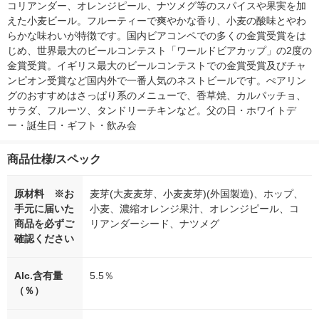
コリアンダー、オレンジピール、ナツメグ等のスパイスや果実を加
えた小麦ビール。フルーティーで爽やかな香り、小麦の酸味とやわ
らかな味わいが特徴です。国内ビアコンペでの多くの金賞受賞をは
じめ、世界最大のビールコンテスト「ワールドビアカップ」の2度の
金賞受賞。イギリス最大のビールコンテストでの金賞受賞及びチャ
ンピオン受賞など国内外で一番人気のネストビールです。ぺアリン
グのおすすめはさっぱり系のメニューで、香草焼、カルパッチョ、
サラダ、フルーツ、タンドリーチキンなど。父の日・ホワイトデ
ー・誕生日・ギフト・飲み会
商品仕様/スペック
原材料 ※お
麦芽(大麦麦芽、小麦麦芽)(外国製造)、ホップ、
手元に届いた
小麦、濃縮オレンジ果汁、オレンジピール、コ
商品を必ずご
リアンダーシード、ナツメグ
確認ください
Alc.含有量
5.5％
（％）