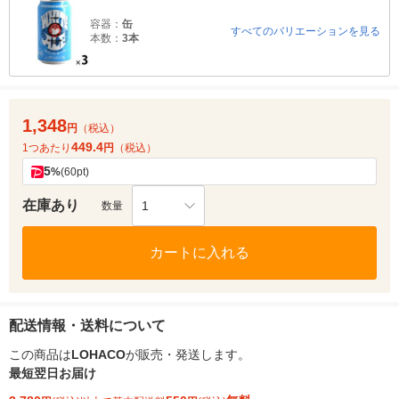
容器：
缶
すべてのバリエーションを見る
本数：
3本
1,348
円
（税込）
449.4
1つあたり
円
（税込）
5
%
(60pt)
在庫あり
1
数量
カートに入れる
配送情報・送料について
この商品は
LOHACO
が販売・発送します。
最短翌日お届け