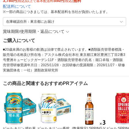
3,780
550
無料
円
(税込)以上で基本配送料
円
(税込)
配送料について
※
一部の商品につきましては、基本配送料を当社が負担いたします。
在庫確認住所：東京都にお届け
賞味期限/使用期限・返品について
ご購入について
■20歳未満のお客様の飲酒は法律で禁止されています。■酒類販売管理者標識・
販売場の名称及び所在地：アスクル株式会社本社 東京都江東区豊洲三丁目2番3
号豊洲キュービックガーデン11F・酒類販売管理者の氏名：堀口卓哉・酒類販
売管理研修受講年月日：2025/11/28・次回研修の受講期限：2028/11/27・研修
実施団体名：一社）酒類政策研究所
この商品と関連するおすすめPRアイテム
ビール キリン 晴れ風
ビール キリン一番搾
(数量限定) SPRING V
ビール SPRING