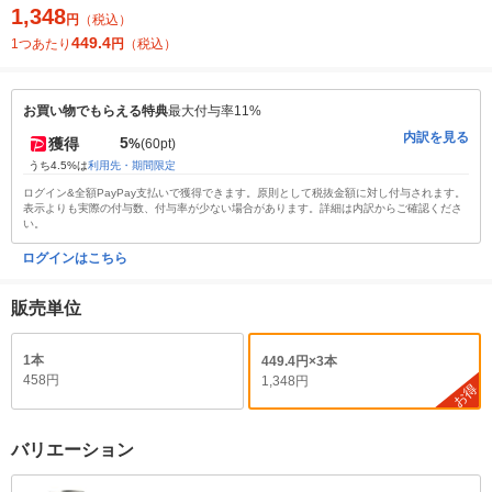
1,348
円
（税込）
449.4
1つあたり
円
（税込）
お買い物でもらえる特典
最大付与率11%
内訳を見る
5
獲得
%
(60pt)
うち4.5%は
利用先・期間限定
ログイン&全額PayPay支払いで獲得できます。原則として税抜金額に対し付与されます。
表示よりも実際の付与数、付与率が少ない場合があります。詳細は内訳からご確認くださ
い。
ログインはこちら
販売単位
1本
449.4円×3本
458円
1,348円
お得
バリエーション