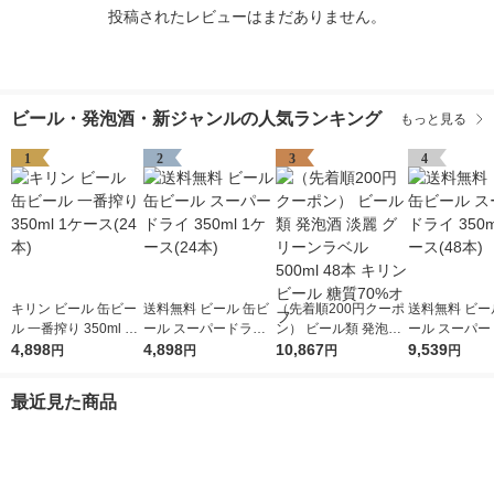
投稿されたレビューはまだありません。
ビール・発泡酒・新ジャンルの人気ランキング
もっと見る
1
2
3
4
キリン ビール 缶ビー
送料無料 ビール 缶ビ
（先着順200円クーポ
送料無料 ビー
ル 一番搾り 350ml 1
ール スーパードライ
ン） ビール類 発泡酒
ール スーパー
ケース(24本)
4,898
350ml 1ケース(24本)
4,898
淡麗 グリーンラベル
10,867
350ml 2ケース
9,539
円
円
円
円
500ml 48本 キリンビ
ール 糖質70%オフ
最近見た商品